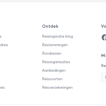
Ontdek
Vo
Fa
s
Reisinspiratie blog
dreis
Bestemmingen
Rondreizen
Me
Reisorganisaties
Rei
Aanbiedingen
Reissoorten
eis
Reisverzekeringen