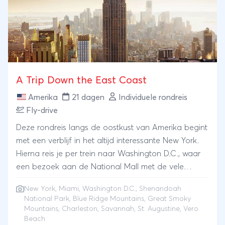
A Trip Down the East Coast
Amerika
21 dagen
Individuele rondreis
Fly-drive
Deze rondreis langs de oostkust van Amerika begint
met een verblijf in het altijd interessante New York.
Hierna reis je per trein naar Washington D.C., waar
een bezoek aan de National Mall met de vele
beroemde monumenten en gebouwen niet mag
New York
,
Miami
,
Washington D.C.
, Shenandoah
ontbreken. Vervolgens haal je je huurauto op en
National Park, Blue Ridge Mountains, Great Smoky
wordt de reis afgewisseld met de Skyline Drive, een
Mountains, Charleston, Savannah, St. Augustine, Vero
schilderachtige route die je door de spectaculaire
Beach