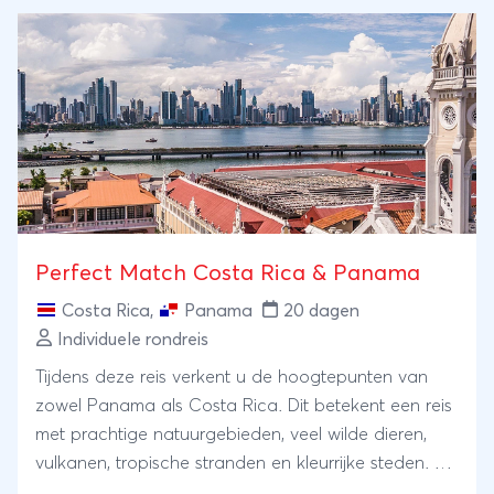
hoofdstad Victoria en de walvissen. De reis sluit je
af in het bruisende Vancouver.
Perfect Match Costa Rica & Panama
Costa Rica
,
Panama
20 dagen
Individuele rondreis
Tijdens deze reis verkent u de hoogtepunten van
zowel Panama als Costa Rica. Dit betekent een reis
met prachtige natuurgebieden, veel wilde dieren,
vulkanen, tropische stranden en kleurrijke steden. U
rijdt afwisselend over de Panamaricana, de