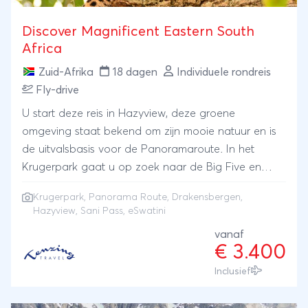
Discover Magnificent Eastern South
Africa
Zuid-Afrika
18 dagen
Individuele rondreis
Fly-drive
U start deze reis in Hazyview, deze groene
omgeving staat bekend om zijn mooie natuur en is
de uitvalsbasis voor de Panoramaroute. In het
Krugerpark gaat u op zoek naar de Big Five en
daarna steekt u de grens over naar eSwatini
Krugerpark
,
Panorama Route
,
Drakensbergen
,
(Swaziland). Een verblijf in de Drakensbergen staat
Hazyview, Sani Pass, eSwatini
garant voor grootste indrukken van de
vanaf
overweldigende natuur hier. In dit gebied hebben
€ 3.400
we extra dagen ingepland voor een excursie via de
Inclusief
Sani pass naar het koninkrijk Lesotho. U heeft de
beschikking over een huurauto en verblijft in