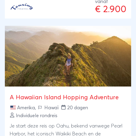
gecombineerd met het levendige Vancouver. De
vanaf
€ 2.900
stad is een absolute aanrader voor het maken van
fietstochten langs het water en door Stanley Park,
maar vergeet ook zeker niet culinair te genieten in
Vancouver in de vele sfeervolle restaurants en leuke
barretjes.
A Hawaiian Island Hopping Adventure
Amerika
,
Hawaï
20 dagen
Individuele rondreis
Je start deze reis op Oahu, bekend vanwege Pearl
Harbor, het iconisch Waikiki Beach en de