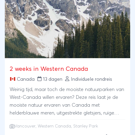
kleinschalige hotels en lodges. Net buiten het
Krugerpark overnacht u in een safaritent voor het
echte ‘Out of Africa’ gevoel.
2 weeks in Western Canada
Canada
13 dagen
Individuele rondreis
Weinig tijd, maar toch de mooiste natuurparken van
West-Canada willen ervaren? Deze reis laat je de
mooiste natuur ervaren van Canada met
helderblauwe meren, uitgestrekte gletsjers, ruige
bergtoppen en natuurlijk de kans om wilde beren te
Vancouver
, Western Canada, Stanley Park
spotten. De indrukwekkende natuur wordt