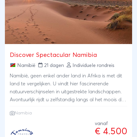
Discover Spectacular Namibia
Namibië
21 dagen
Individuele rondreis
Namibië, geen enkel ander land in Afrika is met dit
land te vergelijken. U vindt hier fascinerende
natuurverschijnselen in uitgestrekte landschappen.
Avontuurlijk rijdt u zelfstandig langs al het moois dat
Namibië te bieden heeft. Eindeloze onverharde
Namibia
wegen, weinig andere auto’s, de zon die bijna altijd
schijnt en het landschap dat op magische wijze
vanaf
€ 4.500
continu drastisch verandert. Dat is Namibië! U