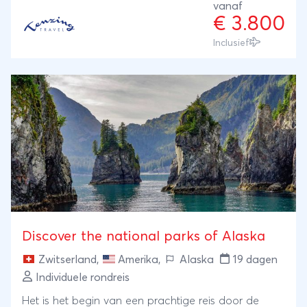
vanaf
hoofdweg van het land, via kronkelende wegen
€ 3.800
door indrukwekkende berglandschappen die naar
Inclusief
de oceaan leiden. Tijdens deze reis wordt er
overnacht in hippe hotels, sfeervolle bed &
breakfasts en comfortabele resorts aan de kust.
Een heerlijke kennismaking met de hoogtepunten
van deze natuurbestemmingen!
Discover the national parks of Alaska
Zwitserland
,
Amerika
,
Alaska
19 dagen
Individuele rondreis
Het is het begin van een prachtige reis door de