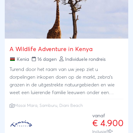
of orka’s tijdens een excursie vanaf het eiland
Andøya. Als u het ons vraagt, dan wordt het beste
voor het laatst bewaard; de Lofoten-eilandengroep.
Hier zijn tal van excursiemogelijkheden en veel
wandelroutes naar adembenemend mooie
uitzichtpunten. Tijdens deze rondreis verblijft u
A Wildlife Adventure in Kenya
overigens ook op de mooiste locaties, waaronder in
een authentiek huisje direct aan het strand met
Kenia
16 dagen
Individuele rondreis
uitzicht over de Atlantische Oceaan.
Turend door het raam van uw jeep ziet u
dorpelingen inkopen doen op de markt, zebra’s
grazen in de uitgestrekte natuurgebieden en wie
weet een luierende familie leeuwen onder een
acaciaboom op de eindeloze vlaktes van de Masai
Masai Mara
, Samburu, Diani Beach
Mara. U bezoekt vele bekende nationale parken,
zodat uw kans op het spotten van de Big Five
vanaf
€ 4.900
optimaal is en u uitgebreid kennis maakt met Kenia.
Spot in Samburu de bijzondere dieren die hier leven,
Inclusief