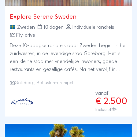
Koh Lanta, een eiland dat bekend staat om zijn
relaxte sfeer. De reis eindigt in het levendige Krabi,
Explore Serene Sweden
beroemd om zijn imposante kalkstenen
rotsformaties, verborgen grotten en prachtige
Zweden
10 dagen
Individuele rondreis
stranden. Met deze reis leert u de schoonheid van
Fly-drive
Zuid-Thailand kennen, waar avontuur en
Deze 10-daagse rondreis door Zweden begint in het
ontspanning samenkomen in een onvergetelijke
zuidwesten, in de levendige stad Göteborg. Het is
rondreis!
een kleine stad met vriendelijke inwoners, goede
restaurants en gezellige cafés. Na het verblijf in
Göteborg gaat u met uw huurauto op pad en is het
Göteborg, Bohuslän-archipel
tijd om de betoverende Bohuslän-archipel te
ontdekken, die ten noorden van Göteborg start en
vanaf
€ 2.500
eindigt bij de grens met Noorwegen. U bezoekt
prachtige eilandjes die voor de kust zijn gelegen,
Inclusief
maakt wandelingen over autovrije eilanden en heeft
de mogelijkheid om de kust per kajak te verkennen.
Onderweg passeert u authentieke dorpjes met de