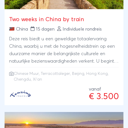
Two weeks in China by train
China
15 dagen
Individuele rondreis
Deze reis biedt u een geweldige totaalervaring
China, waarbij u met de hogesnelheidstrein op een
duurzame manier de belangrijkste culturele en
natuurlijke bezienswaardigheden verkent. U begint in
Beijing, de uitvalsbasis voor de Chinese Muur dat u
Chinese Muur
,
Terracottaleger
,
Beijing
,
Hong Kong
,
naar hartenlust kunt beklimmen. Na deze
Chengdu
, Xi'an
onvergetelijke start nemen wij u mee naar de
vanaf
imposante terracottakrijgers van Xi’an, de
€ 3.500
pandaberen in Chengdu en de natuurlijke
schoonheid van Zuid-China. U eindigt de reis in
wereldstad Hong Kong!