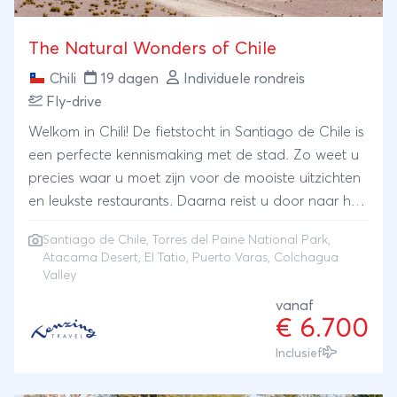
The Natural Wonders of Chile
Chili
19 dagen
Individuele rondreis
Fly-drive
Welkom in Chili! De fietstocht in Santiago de Chile is
een perfecte kennismaking met de stad. Zo weet u
precies waar u moet zijn voor de mooiste uitzichten
en leukste restaurants. Daarna reist u door naar het
buitenaards mooie landschap in de
Santiago de Chile
,
Torres del Paine National Park
,
Atacamawoestijn. De geisers van El Tatio op 4.400
Atacama Desert, El Tatio, Puerto Varas, Colchagua
meter hoogte zijn een bron voor prachtige foto’s.
Valley
Het merengebied bij Puerto Varas is een voorbode
vanaf
op het bezoek aan natuurpark Torres del Paine. Met
€ 6.700
gigantische besneeuwde bergtoppen, ijzige gletsjers,
Inclusief
azuurblauwe meren en klaterende watervallen gaat
dit zeker een van de mooiste natuurgebieden zijn