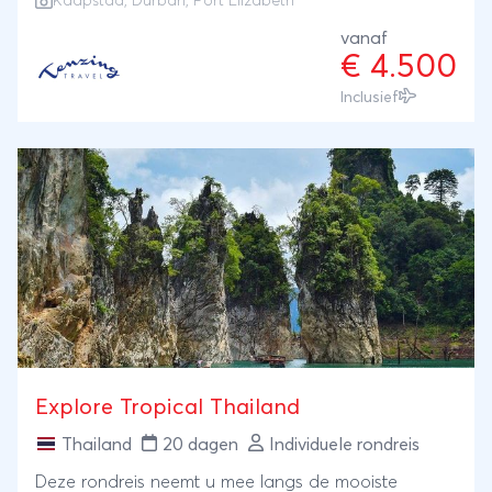
Kaapstad
,
Durban
,
Port Elizabeth
stad Kaapstad. Tijdens deze reis vliegt u van
Durban naar Port Elizabeth om een lange afstand
vanaf
€ 4.500
te overbruggen. Zo behoudt u een rustig tempo
gedurende uw vakantie. De wegen in Zuid-Afrika
Inclusief
lenen zich uitstekend om met een huurauto op pad
te gaan en zo u blijft u bovendien lekker
zelfstandig.
Explore Tropical Thailand
Thailand
20 dagen
Individuele rondreis
Deze rondreis neemt u mee langs de mooiste