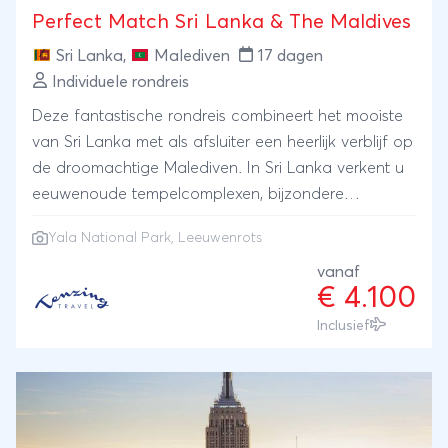
Perfect Match Sri Lanka & The Maldives
Sri Lanka
,
Malediven
17 dagen
Individuele rondreis
Deze fantastische rondreis combineert het mooiste
van Sri Lanka met als afsluiter een heerlijk verblijf op
de droomachtige Malediven. In Sri Lanka verkent u
eeuwenoude tempelcomplexen, bijzondere
religieuze monumenten en bewondert u koloniale
Yala National Park
, Leeuwenrots
architectuur. U gaat op zoek naar dieren tijdens een
safari in de natuur van Yala en beklimt de
vanaf
€ 4.100
majestueuze Leeuwenrots. De heerlijke Sri
Lankaanse keuken vormt de kers op de taart! De
Inclusief
reis eindigt in een schitterend resort, omringd door
azuurblauw water, op de idyllische Malediven. U
leest het; deze reis is met recht een ‘perfect match’
te noemen!