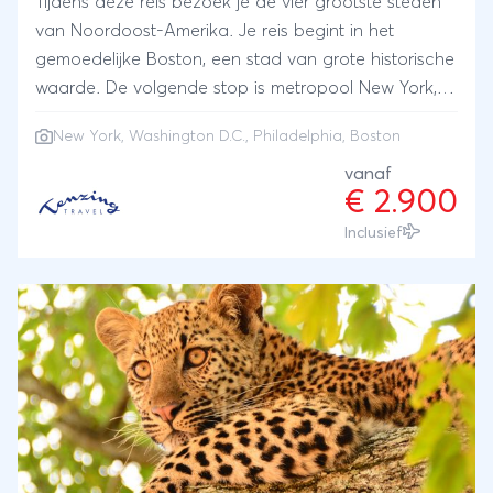
Tijdens deze reis bezoek je de vier grootste steden
van Noordoost-Amerika. Je reis begint in het
gemoedelijke Boston, een stad van grote historische
waarde. De volgende stop is metropool New York,
waar je op ontdekking gaat in de verschillende
New York
,
Washington D.C.
,
Philadelphia
, Boston
wijken en waar te veel bezienswaardigheden zijn om
op te noemen. Hierna reis je verder naar
vanaf
€ 2.900
Philadelphia, wederom een stad waar geschiedenis
is geschreven tijdens de Amerikaanse
Inclusief
Onafhankelijkheidsoorlog. De laatste stad die je
tijdens deze reis bezoekt, is de hoofdstad van
Amerika, Washington D.C. Hier bewonder je de
iconische politieke gebouwen aan de National Mall
en duik je in één van de vele musea in die de stad
rijk is. Het fijne aan deze rondreis is dat je de
trajecten tussen de steden per trein aflegt.
Onderweg geniet je van het mooie landschap van
het noordoosten.