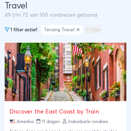
Travel
49
t/m
72
van
100
rondreizen getoond
1 filter actief:
Tenzing Travel
alles
Discover the East Coast by Train
Amerika
11 dagen
Individuele rondreis