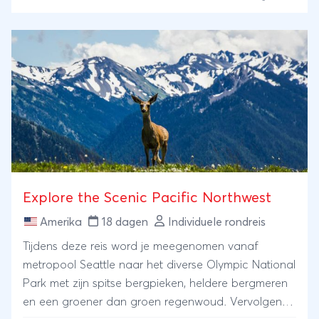
maak kennis met de cultuur van de Masai bevolking
en geniet van de safari’s in het Masai Mara National
Reserve. De reis eindigt in Diani Beach, waar u
samen aan het witte strand de avonturen in de
wildparken nog even rustig aan u voorbij kunt laten
gaan.
Explore the Scenic Pacific Northwest
Amerika
18 dagen
Individuele rondreis
Tijdens deze reis word je meegenomen vanaf
metropool Seattle naar het diverse Olympic National
Park met zijn spitse bergpieken, heldere bergmeren
en een groener dan groen regenwoud. Vervolgens