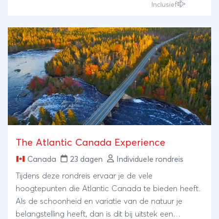
doorkruist het land van zuid naar noord, een reis vol
Inclusief
contrasten. En indien u andere wensen heeft met
betrekking tot de door ons samengestelde route
passen wij dit graag samen met u aan!
The Atlantic Canada Experience
Canada
23 dagen
Individuele rondreis
Tijdens deze rondreis ervaar je de vele
hoogtepunten die Atlantic Canada te bieden heeft.
Als de schoonheid en variatie van de natuur je
belangstelling heeft, dan is dit bij uitstek een