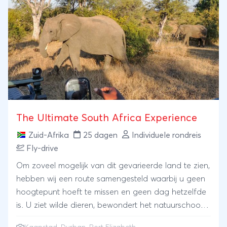
waar u ooit bent geweest. Met een goed glas Merlot
en uitzicht op de Colchagua Valley laat u uw
avonturen van afgelopen dagen nog een rustig
passeren. De grote afstanden tijdens deze reis
worden afgelegd met een binnenlandse vlucht. In
Puerto Varas, Torres del Paine en Colchagua Valley
heeft u de beschikking over een eigen huurauto,
zodat u deze prachtige gebieden in uw eigen
tempo kunt ontdekken.
The Ultimate South Africa Experience
Zuid-Afrika
25 dagen
Individuele rondreis
Fly-drive
Om zoveel mogelijk van dit gevarieerde land te zien,
hebben wij een route samengesteld waarbij u geen
hoogtepunt hoeft te missen en geen dag hetzelfde
is. U ziet wilde dieren, bewondert het natuurschoon
van Zuid-Afrika, maar bezoekt ook de bruisende