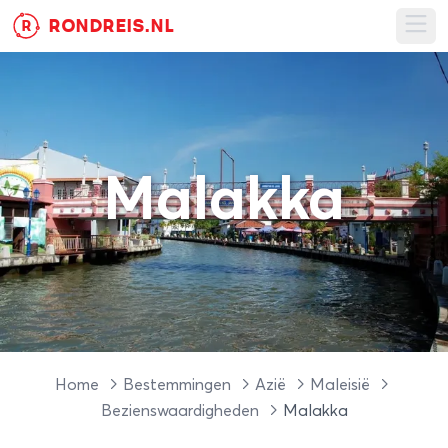
RONDREIS.NL
R
Ope
Malakka
Home
Bestemmingen
Azië
Maleisië
Bezienswaardigheden
Malakka