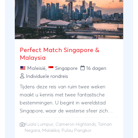
Perfect Match Singapore &
Malaysia
Maleisië
,
Singapore
16 dagen
Individuele rondreis
Tijdens deze reis van ruim twee weken
maakt u kennis met twee fantastische
bestemmingen. U begint in wereldstad
Singapore, waar de westerse sfeer zich
probleemloos mengt met een smeltkroes
Kuala Lumpur
,
Cameron Highlands
,
Taman
van Aziatische culturen. Hierna reist u naar
Negara
,
Malakka
,
Pulau Pangkor
Maleisië, waar u als eerst verblijft in het