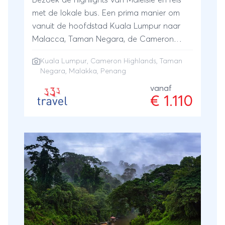
Bezoek de highlights van Maleisië en reis
met de lokale bus. Een prima manier om
vanuit de hoofdstad Kuala Lumpur naar
Malacca, Taman Negara, de Cameron
Highlands en Penang te reizen.
Kuala Lumpur
,
Cameron Highlands
,
Taman
Negara
,
Malakka
,
Penang
vanaf
€ 1.110