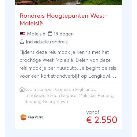
Rondreis Hoogtepunten West-
Maleisië
Maleisië
19 dagen
Individuele rondreis
Tijdens deze reis maak je kennis met het
prachtige West-Maleisië. Delen van deze
reis maak je per huurauto. Je begint de reis
voor een kort strandverblijf op Langkawi.
Daarna reis je door naar Penang waar je
Kuala Lumpur
,
Cameron Highlands
,
de hoofdstad Georgetown zult bezoeken.
Langkawi
,
Taman Negara
,
Malakka
,
Penang
,
Je kunt lekker slenteren over de boulevard
Redang
, Georgetown
waar je vele winkeltjes zult aantreffen. Op
vanaf
dag 5 ontvang je een huurauto en ga je
€ 2.550
een aantal dagen zelf op pad. Je kunt het
eiland Penang nu verder gaan bekijken met