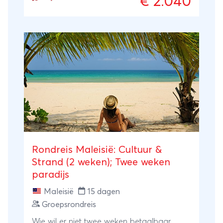
€ 2.040
jungle van Taman Negara, de koele
Cameron Highlands, cultureel Penang en
het regenwoud van Belum, om uiteindelijk
te eindigen op de paradijselijke Perhentian-
eilanden. Zo combineer je cultuur, natuur
en strand in één ontspannen roadtrip.
Rondreis Maleisië: Cultuur &
Strand (2 weken); Twee weken
paradijs
Maleisië
15 dagen
Groepsrondreis
Wie wil er niet twee weken betaalbaar