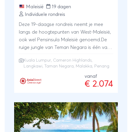
Maleisië
19 dagen
Individuele rondreis
Deze 19-daagse rondreis neemt je mee
langs de hoogtepunten van West-Maleisië,
ook wel Pensinsula Maleisië genoemd.De
ruige jungle van Teman Negara is één van
die hoogtepunten. Ga hier op zoek naar
Kuala Lumpur
,
Cameron Highlands
,
bijzondere dieren, zoals neushoorns,
Langkawi
,
Taman Negara
,
Malakka
,
Penang
luipaarden, wilde zwijnen, tapirs en herten.
vanaf
Tussen de prachtige groene theeplantages
€ 2.074
van de Cameron Highlands proef je
verschillende soorten lokale theesoorten.
Verken de historische steden Malakka en
George Town die beide een plek op de
UNESCO werelderfgoedlijst veroverd
hebben. Uiteraard mag een bezoek aan de
iconen van de hoofdstad Kuala Lumpur