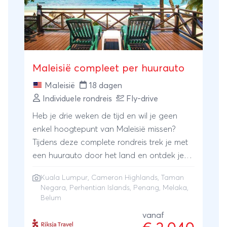
niet ontbreken. Als perfecte afsluiter
ontspan je een aantal dagen op de
tropische, witte stranden van Langkawi.
Maleisië compleet per huurauto
Maleisië
18 dagen
Individuele rondreis
Fly-drive
Heb je drie weken de tijd en wil je geen
enkel hoogtepunt van Maleisië missen?
Tijdens deze complete rondreis trek je met
een huurauto door het land en ontdek je
op je eigen tempo de afwisseling waar
Kuala Lumpur
,
Cameron Highlands
,
Taman
Maleisië om bekendstaat: koloniale steden,
Negara
,
Perhentian Islands
,
Penang
, Melaka,
moderne skylines, jungle, theevelden en
Belum
tropische eilanden. Je reist van historisch
vanaf
Melaka en bruisend Kuala Lumpur naar de