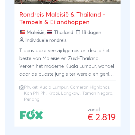
de verweneilanden Penang en Langkawi,
waar je kunt genieten van prachtige
Rondreis Maleisië & Thailand -
stranden en de kalme zee. Shoppen,
Tempels & Eilandhoppen
snorkelen, duiken, uitgaan en cultuur
Maleisië
,
Thailand
18 dagen
opsnuiven, het kan allemaal in Maleisië!
Individuele rondreis
Deze rondreis is dus niet alleen geschikt
Tijdens deze veelzijdige reis ontdek je het
voor avontuurlijke reizigers, maar ook voor
beste van Maleisië én Zuid-Thailand.
wie de reis in zijn of haar eigen tempo wil
Verken het moderne Kuala Lumpur, wandel
maken, met volop mogelijkheden om
door de oudste jungle ter wereld en geniet
andere solo of single reizigers te
van groene theevelden in de koele
ontmoeten.
Phuket
,
Kuala Lumpur
,
Cameron Highlands
,
hooglanden. Daarna reis je via cultureel
Koh Phi Phi
,
Krabi
,
Langkawi
,
Taman Negara
,
Penang en tropisch Langkawi naar de
Penang
betoverende Thaise kust. Met witte
vanaf
stranden en helderblauwe zee zijn Krabi,
€ 2.819
Koh Phi Phi en Phuket dé perfecte mix van
avontuur, natuur en ontspanning.