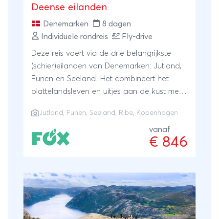
Deense eilanden
in het charmante en artistieke Reykjavík.
Denemarken
8 dagen
Hurtigruten biedt unieke expeditiecruises
Individuele rondreis
Fly-drive
naar enkele van de meest afgelegen en
ongerepte wateren in de wereld. Zoals bij
Deze reis voert via de drie belangrijkste
alle expedities is de natuur de baas.
(schier)eilanden van Denemarken: Jutland,
Weers-, ijs- en zeeomstandigheden zullen
Funen en Seeland. Het combineert het
de reis bepalen. Hierdoor zal het
plattelandsleven en uitjes aan de kust met
daadwerkelijke reisprogramma aan boord
de mooiste stadjes en steden van
worden gepresenteerd. Veiligheid voor alle
Jutland, Funen, Seeland, Ribe, Kopenhagen
Denemarken, van het kleine pareltje Ribe
gasten is het belangrijkste. Overwachte
tot de hoofdstad Kopenhagen.
vanaf
wendingen in het reisschema zijn niet
€ 846
vreemd en daarom noemen we dit ook een
expeditiereis. Vertrekmogelijkheden
Vertrekdata 2026 - 03/08 Reisschema
Vliegreis Amsterdam - Oslo (bij te boeken
heenreis pakket). Vliegreis Oslo -
Longyearbyen in Economy Class. Transfer