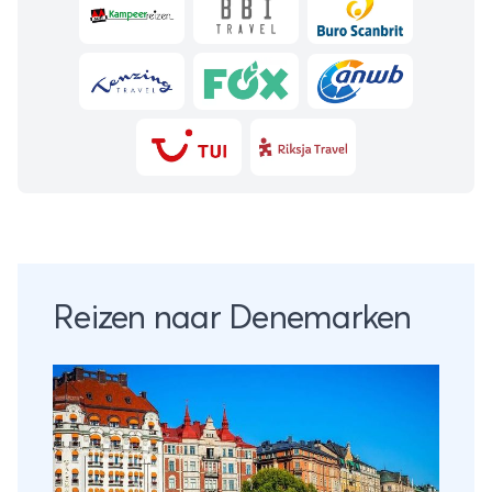
geschiedenis. Musea, historische gebouwen, maar
ook het uitgaansleven is in Aalborg niet mis! Van
het Modern Art Museum tot het Historical
Museum en de Jomfru Ane Gade. Dit laatste is de
uitgaansstraat van Aalborg, met de meeste bars,
restaurants en clubs per vierkante meter van heel
Denemarken!
Denemarken heeft hetzelfde klimaat als
Nederland en is dus net wat milder dan andere
Reizen naar Denemarken
Scandinavische landen. Ook zijn er meer zonuren
dan in Nederland, dus lange
zomerdagengegarandeerd! Hoewel strand met
7.000 kilometer kustlijn nooit ver weg is, vind je de
beste stranden van Denemarken aan de oostkust.