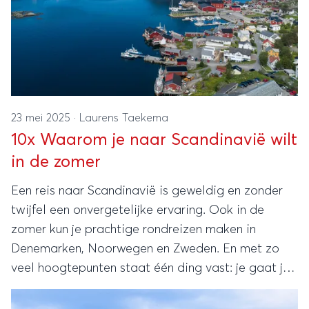
23 mei 2025
·
Laurens Taekema
10x Waarom je naar Scandinavië wilt
in de zomer
Een reis naar Scandinavië is geweldig en zonder
twijfel een onvergetelijke ervaring. Ook in de
zomer kun je prachtige rondreizen maken in
Denemarken, Noorwegen en Zweden. En met zo
veel hoogtepunten staat één ding vast: je gaat je
geen moment vervelen! Ga jij deze zomer naar het
hoge noorden? We hebben alvast 10 hele goede