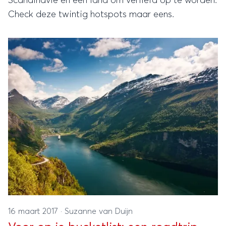
Scandinavië én een land om verliefd op te worden.
Check deze twintig hotspots maar eens.
16 maart 2017
·
Suzanne van Duijn