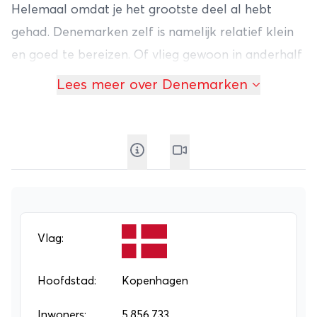
Helemaal omdat je het grootste deel al hebt
gehad. Denemarken zelf is namelijk relatief klein
en goed te bereizen. Of vlieg gewoon in anderhalf
uur naar Kopenhagen. De vluchtduur is een
Lees meer over Denemarken
lachertje en je bent meteen op een van de
mooiste plekken van Denemarken.
Hoofdstad Kopenhagen
Kopenhagen is in opkomst. De hippe hoofdstad
van Denemarken staat hoog op de bucketlist van
menig reiziger. Londen, Parijs, Rome en Barcelona
kennen we allemaal wel. Al heeft Kopenhagen
Vlag:
ook zeker iets herkenbaars. Zowel de stad als
Denemarken an sich heeft stiekem wel iets weg
Hoofdstad:
Kopenhagen
van Nederland, met het groene landschap, het
Inwoners:
5.856.733