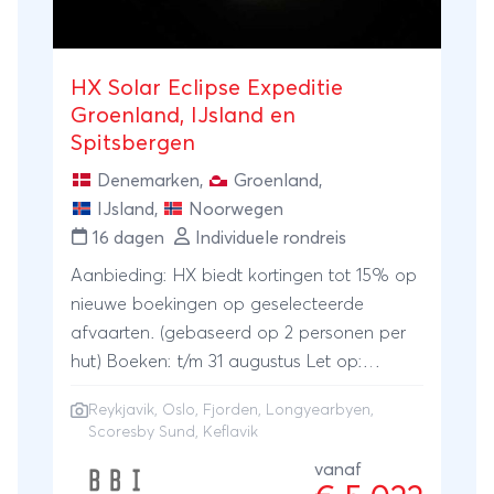
HX Solar Eclipse Expeditie
Groenland, IJsland en
Spitsbergen
Denemarken
,
Groenland
,
IJsland
,
Noorwegen
16 dagen
Individuele rondreis
Aanbieding: HX biedt kortingen tot 15% op
nieuwe boekingen op geselecteerde
afvaarten. (gebaseerd op 2 personen per
hut) Boeken: t/m 31 augustus Let op:
Kortingen zijn niet verwerkt in de prijs.
Reykjavik
,
Oslo
,
Fjorden
, Longyearbyen,
Omdat HX werkt met dynamische prijzen,
Scoresby Sund, Keflavik
kunnen tarieven tussentijds wijzigen. Voor
vanaf
de meest actuele reissom kunt u contact