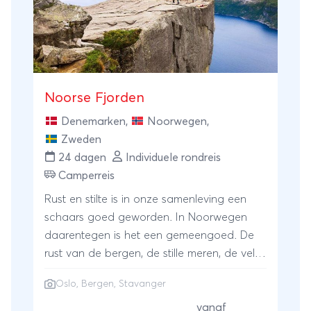
Longyearbyen Airport - Hotel in
Longyearbyen. 2 nachten
Hotelovernachtingen Longyearbyen incl.
licht diner en ontbijt. Transfer Hotel
Longyearbyen - Hurtigruten kade incl.
Noorse Fjorden
excursie en lunch. 14 nachten Expeditiereis
per MS Spitsbergen inclusief volpension
Denemarken
,
Noorwegen
,
aan boord. Transfer Hurtigruten kade -
Zweden
Keflavik Airport (bij te boeken terugreis
24 dagen
Individuele rondreis
pakket). Vliegreis Keflavik - Amsterdam (bij
Camperreis
te boeken terugreis pakket). Vervoer Wij
Rust en stilte is in onze samenleving een
kunnen ook de vliegreis voor u verzorgen
schaars goed geworden. In Noorwegen
van Amsterdam naar Oslo en terug naar
daarentegen is het een gemeengoed. De
huis van Keflavik naar Amsterdam. U kunt
rust van de bergen, de stille meren, de vele
dit reserveren in de online prijsopgave.
watervallen en de donkere
Onze vliegtarieven zijn gebaseerd op de
Oslo
,
Bergen
,
Stavanger
naaldboomwouden met hun mysterieuze
meest voordelige vliegtarieven. Indien deze
trollenpaden zijn bijna onwerkelijk mooi.
vanaf