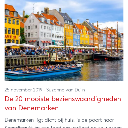
redenen voor een zomerse Scandinavië trip voor je
op een rij gezet!
25 november 2019
·
Suzanne van Duijn
De 20 mooiste bezienswaardigheden
van Denemarken
Denemarken ligt dicht bij huis, is de poort naar