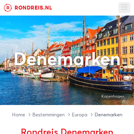
RONDREIS.NL
R
Ope
Denemarken
Kopenhagen
Home
Bestemmingen
Europa
Denemarken
Rondreis Denemarken