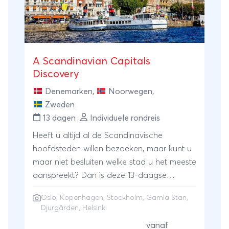
Bekend zijn het Kattegat, Skagerak, de Kleine Belt
en de Grote Belt. Hier vind je kleine, smalle
strandjes. Soms van gras en zand, de andere keer
van kiezelsteentjes. Het water is erg rustig en loopt
A Scandinavian Capitals
er geleidelijk af, dus ideaal om lekker te
Discovery
zwemmen en spelen in het water.
Denemarken
,
Noorwegen
,
Zweden
13 dagen
Individuele rondreis
Heeft u altijd al de Scandinavische
hoofdsteden willen bezoeken, maar kunt u
maar niet besluiten welke stad u het meeste
aanspreekt? Dan is deze 13-daagse
Scandinavian Capitals Discovery de
Oslo
, Kopenhagen, Stockholm, Gamla Stan,
perfecte reis voor u! U start deze reis in
Djurgården, Helsinki
stijlvol Kopenhagen, waar u de
vanaf
verschillende authentieke en trendy wijken,