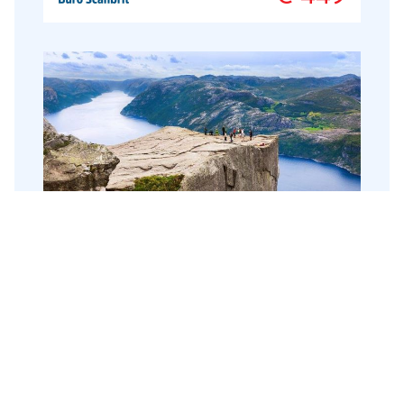
bezienswaardigheden die op de
werelderfgoedlijst van UNESCO staan,
Kongernes Jelling en Christiansfeld. Vejle
staat bekend om de indrukwekkende en
bijzondere architectuur. Dit alles in
combinatie met de Deense gastvrijheid.
Noorse Fjorden
Denemarken
,
Noorwegen
,
Zweden
24 dagen
Individuele rondreis
Camperreis
Rust en stilte is in onze samenleving een