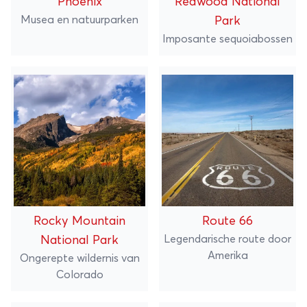
Phoenix
Redwood National
Musea en natuurparken
Park
Imposante sequoiabossen
Rocky Mountain
Route 66
Legendarische route door
National Park
Amerika
Ongerepte wildernis van
Colorado