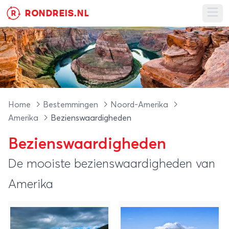
RONDREIS.NL
R
Ope
Home
Bestemmingen
Noord-Amerika
Amerika
Bezienswaardigheden
Bezienswaardigheden
De mooiste bezienswaardigheden van
Amerika