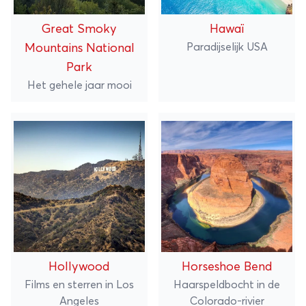
Great Smoky
Hawaï
Paradijselijk USA
Mountains National
Park
Het gehele jaar mooi
Hollywood
Horseshoe Bend
Films en sterren in Los
Haarspeldbocht in de
Angeles
Colorado-rivier