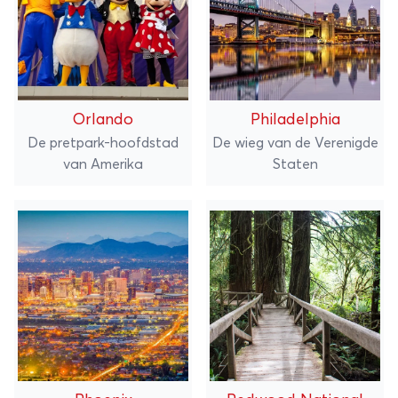
Orlando
Philadelphia
De pretpark-hoofdstad
De wieg van de Verenigde
van Amerika
Staten