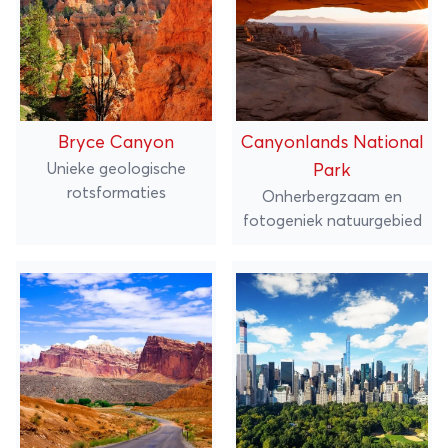
Bryce Canyon
Canyonlands National
Unieke geologische
Park
rotsformaties
Onherbergzaam en
fotogeniek natuurgebied