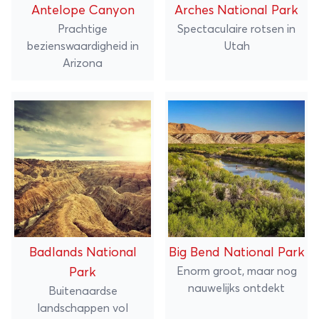
Antelope Canyon
Arches National Park
Prachtige
Spectaculaire rotsen in
bezienswaardigheid in
Utah
Arizona
Badlands National
Big Bend National Park
Enorm groot, maar nog
Park
nauwelijks ontdekt
Buitenaardse
landschappen vol