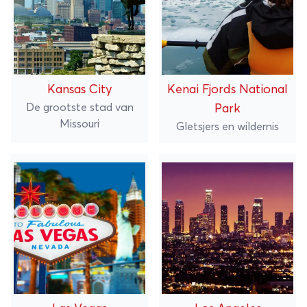
Kansas City
Kenai Fjords National
De grootste stad van
Park
Missouri
Gletsjers en wildernis