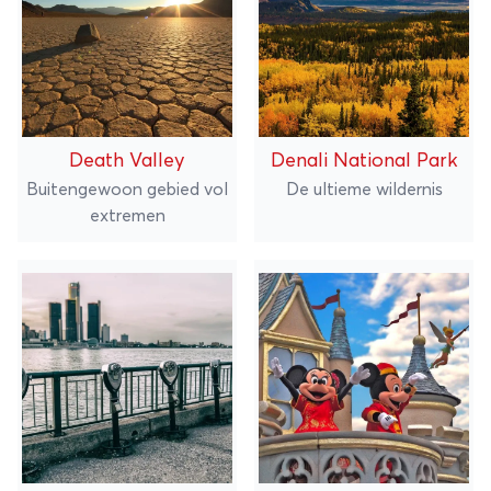
Death Valley
Denali National Park
Buitengewoon gebied vol
De ultieme wildernis
extremen