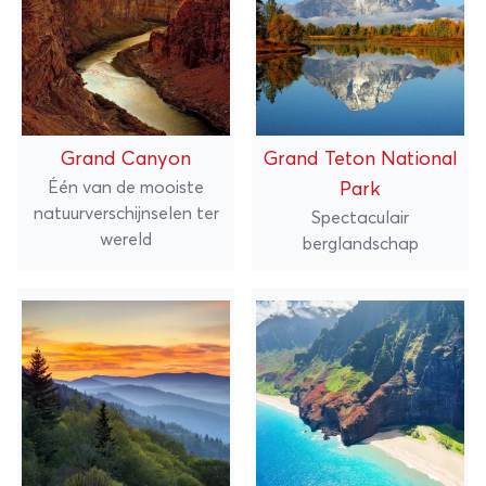
Grand Canyon
Grand Teton National
Één van de mooiste
Park
natuurverschijnselen ter
Spectaculair
wereld
berglandschap