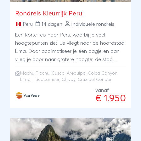
Rondreis Kleurrijk Peru
Peru
14 dagen
Individuele rondreis
Een korte reis naar Peru, waarbij je veel
hoogtepunten ziet. Je vliegt naar de hoofdstad
Lima. Daar acclimatiseer je één dagje en dan
vlieg je door naar grotere hoogte: de stad
Arequipa. Dit wordt wel de witte stad genoemd.
Machu Picchu
,
Cusco
,
Arequipa
,
Colca Canyon
,
Er zijn talloze prachtig gerestaureerde koloniale
Lima
,
Titicacameer
, Chivay, Cruz del Condor
gebouwen. Dwaal door de stad of boek een
vanaf
actieve excursie. Over de kale hoogvlaktes van
€ 1.950
Peru reis je verder naar Chivay, bij de Colca
Canyon. Lama’s en alpaca’s zie je aan de kant
van de weg. Imposante toppen van vulkanen
rijzen op. Bij de Colca Canyon maak je een
excursie naar Cruz del Condor, een uitzichtpunt