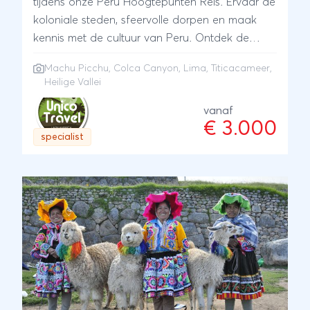
tijdens onze Peru Hoogtepunten Reis. Ervaar de
koloniale steden, sfeervolle dorpen en maak
kennis met de cultuur van Peru. Ontdek de
wereldberoemde Incastad Machu Picchu, reis
Machu Picchu
,
Colca Canyon
,
Lima
,
Titicacameer
,
door het indrukwekkende Andesgebergte en
Heilige Vallei
overnacht nabij een woestijn oase. Verken de
culinaire hoofdstad Lima, bezoek de Heilige
vanaf
€ 3.000
Vallei en spot Andescondors in de Colca
specialist
Canyon. Overnacht op unieke locaties zoals op
een wijngaard en Titicacameer. Maak kennis
met de Peruaanse cultuur en gastvrijheid en leer
de rijke geschiedenis van het land kennen.