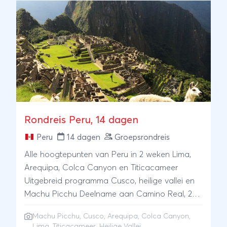
Rondreis Peru, 14 dagen
Peru
14 dagen
Groepsrondreis
Alle hoogtepunten van Peru in 2 weken Lima,
Arequipa, Colca Canyon en Titicacameer
Uitgebreid programma Cusco, heilige vallei en
Machu Picchu Deelname aan Camino Real, 2-
daagse incatrail, mogelijk
Machu Picchu
,
Cusco
,
Arequipa
,
Colca Canyon
,
Lima
,
Titicacameer
, Heilige Vallei