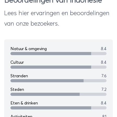
Beoordelingen van Indonesië
Lees hier ervaringen en beoordelingen
van onze bezoekers.
Natuur & omgeving
8.4
Cultuur
8.4
Stranden
7.6
Steden
7.2
Eten & drinken
8.4
Activiteiten
8.1