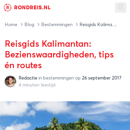
RONDREIS.NL
R
Ope
Home
Blog
Bestemmingen
Reisgids Kalimantan: Bezienswaardigheden, tips én routes
Reisgids Kalimantan:
Bezienswaardigheden, tips
én routes
Redactie
in
bestemmingen
op
26 september 2017
Redactie
4 minuten leestijd