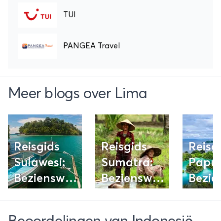
TUI
PANGEA Travel
Meer blogs over Lima
Reisgids
Reisgids
Reisg
Sulawesi:
Sumatra:
Papu
Bezienswaardigheden,
Bezienswaardigheden
Bezie
tips én
tips én
tips é
routes
routes
route