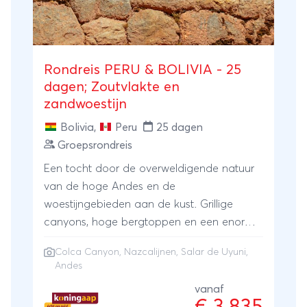
Rondreis PERU & BOLIVIA - 25
dagen; Zoutvlakte en
zandwoestijn
Bolivia
,
Peru
25 dagen
Groepsrondreis
Een tocht door de overweldigende natuur
van de hoge Andes en de
woestijngebieden aan de kust. Grillige
canyons, hoge bergtoppen en een enorme
zoutvlakte met reuzencactussen zorgen
Colca Canyon
,
Nazcalijnen
,
Salar de Uyuni
,
voor een onuitwisbare indruk. In de
Andes
koloniale steden en de kleurrijke bevolking
vanaf
is de invloed van de Spaanse overheersing