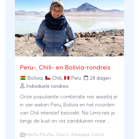
Peru-, Chili- en Bolivia-rondreis
Bolivia
,
Chili
,
Peru
28 dagen
Individuele rondreis
Onze populairste combinatie reis waarbij je
in vier weken Peru, Bolivia en het noorden
van Chili intensief bezoekt. Na Lima reis je
langs de kust en via zandduinen naar
Arequipa. Je ziet de eerste Andestoppen
Machu Picchu
,
Cusco
,
Arequipa
,
Colca
onderweg naar de Colca Canyon en reist