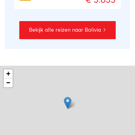
€ 3.835
en de vroegere Incabeschaving terug te
vinden. Deze rondreis door Peru en Bolivia
brengt je langs oude culturen en door
unieke natuur!
Bekijk alle reizen naar Bolivia
+
−