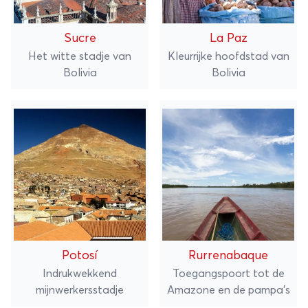
Sucre
La Paz
Het witte stadje van
Kleurrijke hoofdstad van
Bolivia
Bolivia
Potosí
Rurrenabaque
Indrukwekkend
Toegangspoort tot de
mijnwerkersstadje
Amazone en de pampa’s