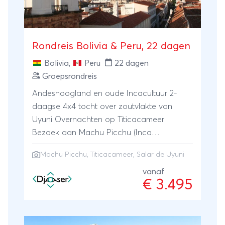
Rondreis Bolivia & Peru, 22 dagen
Bolivia
,
Peru
22 dagen
Groepsrondreis
Andeshoogland en oude Incacultuur 2-
daagse 4x4 tocht over zoutvlakte van
Uyuni Overnachten op Titicacameer
Bezoek aan Machu Picchu (Inca
Trail/Camino Real mogelijk)
Machu Picchu
,
Titicacameer
,
Salar de Uyuni
vanaf
€ 3.495