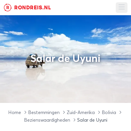
RONDREIS.NL
R
Ope
Salar de Uyuni
Home
Bestemmingen
Zuid-Amerika
Bolivia
Bezienswaardigheden
Salar de Uyuni