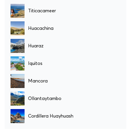
Titicacameer
Huacachina
Huaraz
Iquitos
Mancora
Ollantaytambo
Cordillera Huayhuash