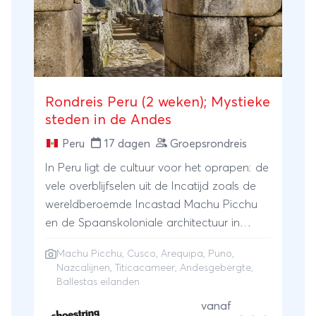
vallei van de Colca Canyon zweven. Vanuit
Puno maak je een boottocht over het
Titicacameer, waarbij je een drijvend eiland
bezoekt. Natuurlijk ontbreekt ook het
hoogtepunt van Peru niet in deze reis: je
Rondreis Peru (2 weken); Mystieke
bezoekt de Machu Picchu.
steden in de Andes
Peru
17 dagen
Groepsrondreis
In Peru ligt de cultuur voor het oprapen: de
vele overblijfselen uit de Incatijd zoals de
wereldberoemde Incastad Machu Picchu
en de Spaanskoloniale architectuur in
Arequipa, Puno en Cuzco. In deze rondreis
Machu Picchu
,
Cusco
,
Arequipa
,
Puno
,
voor single en solo reizigers merk je dat de
Nazcalijnen
,
Titicacameer
, Andesgebergte,
natuur van het land is zeer divers is: het
Ballestas eilanden
Andesgebergte, met meer dan 6000 meter
vanaf
hoge, besneeuwde bergen en vulkanen; het