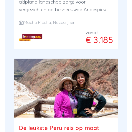
altiplano landschap zorgt voor
vergezichten op besneeuwde Andespieken.
Mysterieuze Nazcalijnen, koloniale huizen
Machu Picchu
,
Nazcalijnen
en imposante bouwwerken laten het
verleden spreken. In dorpjes kun je
vanaf
€ 3.185
kennismaken met de kleurrijke en
vriendelijke inheemse bevolking. Ontdek dit
indrukwekkende land!
De leukste Peru reis op maat |