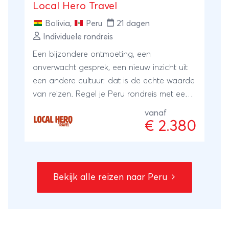
Local Hero Travel
Bolivia
,
Peru
21 dagen
Individuele rondreis
Een bijzondere ontmoeting, een
onverwacht gesprek, een nieuw inzicht uit
een andere cultuur: dat is de echte waarde
van reizen. Regel je Peru rondreis met een
reisspecialist ter plaatse, onze local Hero's.
vanaf
Zij wonen er zelf en met hun ervaring en
€ 2.380
kennis regelen zij je reis: kleinschalig en
lokaal. Bijzonder toch?
Bekijk alle reizen naar Peru