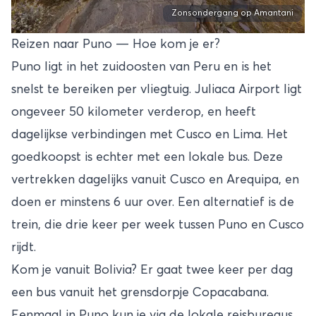
Zonsondergang op Amantani
Reizen naar Puno — Hoe kom je er?
Puno ligt in het zuidoosten van Peru en is het
snelst te bereiken per vliegtuig. Juliaca Airport ligt
ongeveer 50 kilometer verderop, en heeft
dagelijkse verbindingen met Cusco en Lima. Het
goedkoopst is echter met een lokale bus. Deze
vertrekken dagelijks vanuit
Cusco
en
Arequipa
, en
doen er minstens 6 uur over. Een alternatief is de
trein, die drie keer per week tussen Puno en Cusco
rijdt.
Kom je vanuit
Bolivia
? Er gaat twee keer per dag
een bus vanuit het grensdorpje Copacabana.
Eenmaal in Puno kun je via de lokale reisbureaus