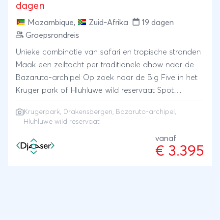
dagen
Mozambique
,
Zuid-Afrika
19 dagen
Groepsrondreis
Unieke combinatie van safari en tropische stranden
Maak een zeiltocht per traditionele dhow naar de
Bazaruto-archipel Op zoek naar de Big Five in het
Kruger park of Hluhluwe wild reservaat Spot
walvishaaien, dolfijnen en bulrug walvissen Maak
Krugerpark
,
Drakensbergen
, Bazaruto-archipel,
mooie 'hikes' in de Drakensbergen
Hluhluwe wild reservaat
vanaf
€ 3.395