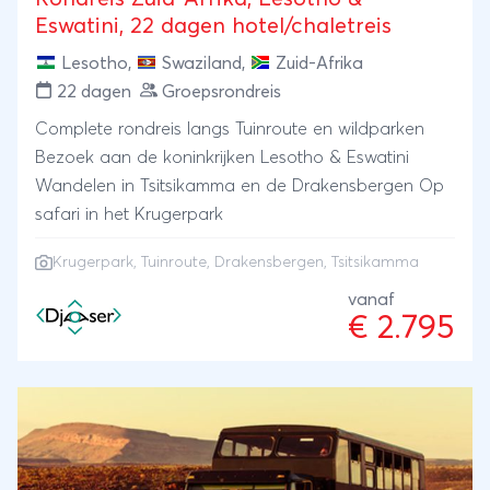
Eswatini, 22 dagen hotel/chaletreis
Lesotho
,
Swaziland
,
Zuid-Afrika
22 dagen
Groepsrondreis
Complete rondreis langs Tuinroute en wildparken
Bezoek aan de koninkrijken Lesotho & Eswatini
Wandelen in Tsitsikamma en de Drakensbergen Op
safari in het Krugerpark
Krugerpark
,
Tuinroute
,
Drakensbergen
, Tsitsikamma
vanaf
€ 2.795