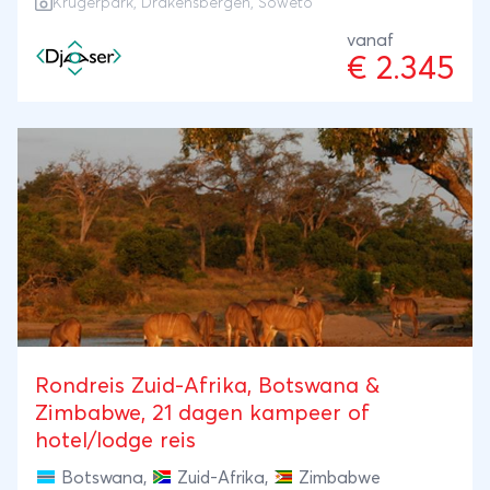
Krugerpark
,
Drakensbergen
,
Soweto
vanaf
€ 2.345
Rondreis Zuid-Afrika, Botswana &
Zimbabwe, 21 dagen kampeer of
hotel/lodge reis
Botswana
,
Zuid-Afrika
,
Zimbabwe