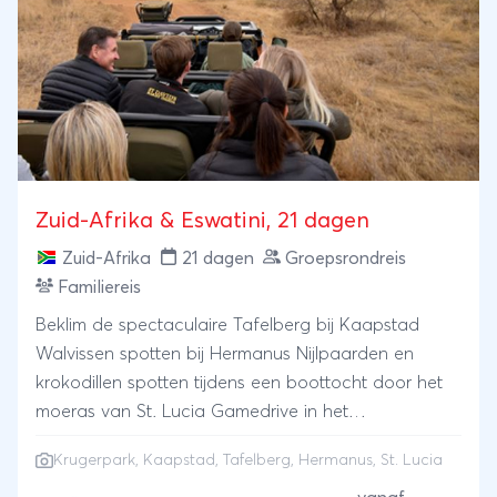
Zuid-Afrika & Eswatini, 21 dagen
Zuid-Afrika
21 dagen
Groepsrondreis
Familiereis
Beklim de spectaculaire Tafelberg bij Kaapstad
Walvissen spotten bij Hermanus Nijlpaarden en
krokodillen spotten tijdens een boottocht door het
moeras van St. Lucia Gamedrive in het
spectaculaire Kruger national park
Krugerpark
,
Kaapstad
,
Tafelberg
, Hermanus, St. Lucia