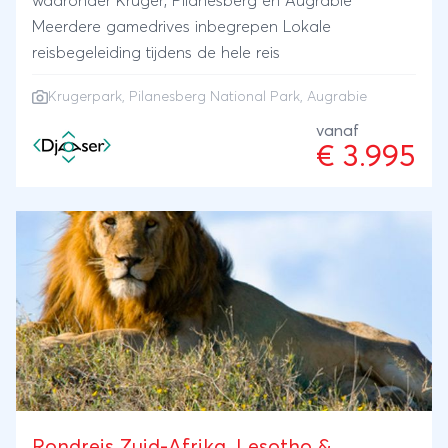
waaronder Kruger, Pilanesberg en Augrabie
Meerdere gamedrives inbegrepen Lokale
reisbegeleiding tijdens de hele reis
Krugerpark
,
Pilanesberg National Park
, Augrabie
vanaf
€ 3.995
Rondreis Zuid-Afrika, Lesotho &