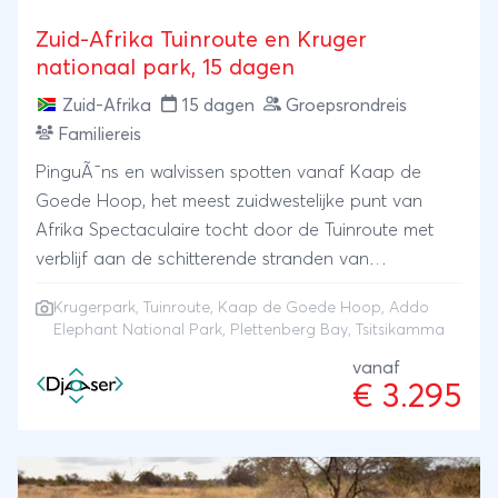
Zuid-Afrika Tuinroute en Kruger
nationaal park, 15 dagen
Zuid-Afrika
15 dagen
Groepsrondreis
Familiereis
PinguÃ¯ns en walvissen spotten vanaf Kaap de
Goede Hoop, het meest zuidwestelijke punt van
Afrika Spectaculaire tocht door de Tuinroute met
verblijf aan de schitterende stranden van
Plettenberg Bay Bezoek aan Tsitsikamma, Addo
Krugerpark
,
Tuinroute
,
Kaap de Goede Hoop
,
Addo
Elephant en Kruger nationaal park Spot de Big Five,
Elephant National Park
, Plettenberg Bay, Tsitsikamma
zebraâs, antilopen en nog veel meer dieren
vanaf
€ 3.295