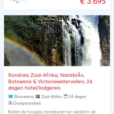
€ 3.695
Rondreis Zuid-Afrika, NamibiÃ«,
Botswana & Victoriawatervallen, 24
dagen hotel/lodgereis
Botswana
,
Zuid-Afrika
24 dagen
Groepsrondreis
Beklim de hoogste zandduinen ter wereld in de