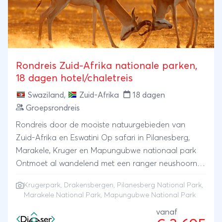
Rondreis Zuid-Afrika nationale parken,
18 dagen hotel/chaletreis
Swaziland
,
Zuid-Afrika
18 dagen
Groepsrondreis
Rondreis door de mooiste natuurgebieden van
Zuid-Afrika en Eswatini Op safari in Pilanesberg,
Marakele, Kruger en Mapungubwe nationaal park
Ontmoet al wandelend met een ranger neushoorns
Maak mooie âhikesâ in de imposante
Krugerpark
,
Drakensbergen
,
Pilanesberg National Park
,
Drakensbergen
Marakele National Park, Mapungubwe National Park
vanaf