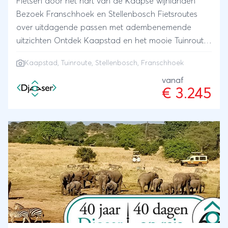
Fietsen door het hart van de Kaapse wijnlanden
Bezoek Franschhoek en Stellenbosch Fietsroutes
over uitdagende passen met adembenemende
uitzichten Ontdek Kaapstad en het mooie Tuinroute-
district op de fiets
Kaapstad
,
Tuinroute
,
Stellenbosch
,
Franschhoek
vanaf
€ 3.245