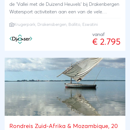
de 'Vallei met de Duizend Heuvels' bij Drakenbergen
Watersport activiteiten aan een van de vele
stranden van Ballito in Zululand Bezoek aan het
Krugerpark
,
Drakensbergen
, Ballito, Eswatini
bergachtige koninkrijk Eswatini
vanaf
€ 2.795
Rondreis Zuid-Afrika & Mozambique, 20