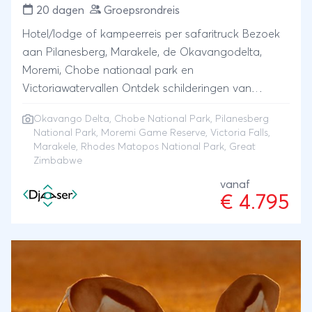
20 dagen
Groepsrondreis
Hotel/lodge of kampeerreis per safaritruck Bezoek
aan Pilanesberg, Marakele, de Okavangodelta,
Moremi, Chobe nationaal park en
Victoriawatervallen Ontdek schilderingen van
Khoisan en track neushoorn te voet in Rhodes
Okavango Delta
,
Chobe National Park
,
Pilanesberg
Matopos national park Dwaal door de ruÃ¯nes van
National Park
,
Moremi Game Reserve
,
Victoria Falls
,
Groot Zimbabwe
Marakele, Rhodes Matopos National Park, Great
Zimbabwe
vanaf
€ 4.795