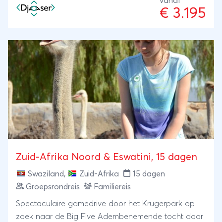
vanaf
€ 3.195
Zuid-Afrika Noord & Eswatini, 15 dagen
Swaziland
,
Zuid-Afrika
15 dagen
Groepsrondreis
Familiereis
Spectaculaire gamedrive door het Krugerpark op
zoek naar de Big Five Adembenemende tocht door