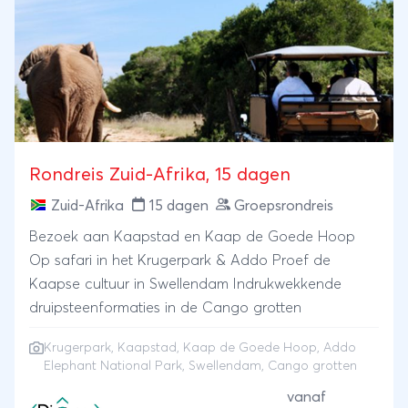
Rondreis Zuid-Afrika, 15 dagen
Zuid-Afrika
15 dagen
Groepsrondreis
Bezoek aan Kaapstad en Kaap de Goede Hoop
Op safari in het Krugerpark & Addo Proef de
Kaapse cultuur in Swellendam Indrukwekkende
druipsteenformaties in de Cango grotten
Krugerpark
,
Kaapstad
,
Kaap de Goede Hoop
,
Addo
Elephant National Park
, Swellendam, Cango grotten
vanaf