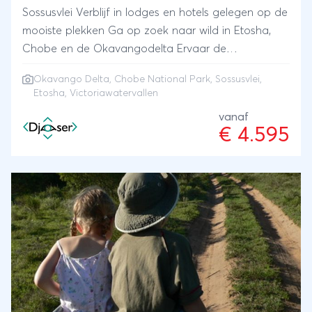
Sossusvlei Verblijf in lodges en hotels gelegen op de
mooiste plekken Ga op zoek naar wild in Etosha,
Chobe en de Okavangodelta Ervaar de
indrukwekkende Victoriawatervallen
Okavango Delta
,
Chobe National Park
, Sossusvlei,
Etosha, Victoriawatervallen
vanaf
€ 4.595