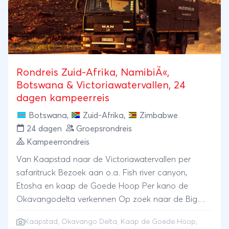
Rondreis Zuid-Afrika, NamibiÃ«,
Botswana & Victoriawatervallen, 24
dagen kampeerreis
Botswana
,
Zuid-Afrika
,
Zimbabwe
24 dagen
Groepsrondreis
Kampeerrondreis
Van Kaapstad naar de Victoriawatervallen per
safaritruck Bezoek aan o.a. Fish river canyon,
Etosha en kaap de Goede Hoop Per kano de
Okavangodelta verkennen Op zoek naar de Big
Five
Kaapstad
,
Okavango Delta
,
Kaap de Goede Hoop
,