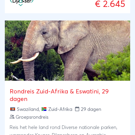
€ 2.645
Rondreis Zuid-Afrika & Eswatini, 29
dagen
Swaziland
,
Zuid-Afrika
29 dagen
Groepsrondreis
Reis het hele land rond Diverse nationale parken,