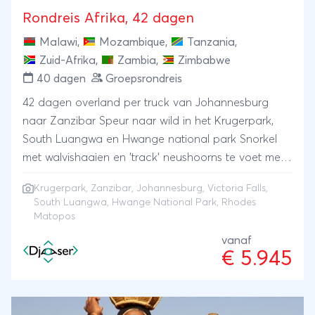
Rondreis Afrika, 42 dagen
Malawi
,
Mozambique
,
Tanzania
,
Zuid-Afrika
,
Zambia
,
Zimbabwe
40 dagen
Groepsrondreis
42 dagen overland per truck van Johannesburg
naar Zanzibar Speur naar wild in het Krugerpark,
South Luangwa en Hwange national park Snorkel
met walvishaaien en 'track' neushoorns te voet met
een ranger in Rhodes Matopos Voel de spray van
Krugerpark
,
Zanzibar
,
Johannesburg
,
Victoria Falls
,
donderende Victoriawatervallen Ontdek de
South Luangwa, Hwange National Park, Rhodes
stranden van Mozambique en specerijeneiland
Matopos
Zanzibar
vanaf
€ 5.945