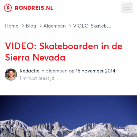
RONDREIS.NL
R
Ope
Home
Blog
Algemeen
VIDEO: Skateboarden in de Sierra Nevada
VIDEO: Skateboarden in de
Sierra Nevada
Redactie
in
algemeen
op
16 november 2014
Redactie
1 minuut leestijd