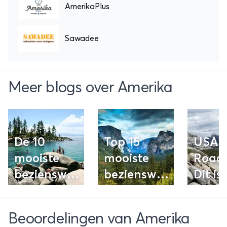
AmerikaPlus
Sawadee
Meer blogs over Amerika
De 10
Top 15
USA
mooiste
mooiste
Roadt
bezienswaardigheden
bezienswaardighede
Dit is
van
in Yosemite
ideal
Californië
National
voor 
Beoordelingen van Amerika
Park
Ameri