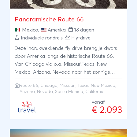
Panoramische Route 66
Mexico
,
Amerika
18 dagen
Individuele rondreis
Fly-drive
Deze indrukwekkende fly drive breng je dwars
door Amerika langs de historische Route 66.
Van Chicago via o.a. Missouri,Texas, New
Mexico, Arizona, Nevada naar het zonnige
strand van Santa Monica in Californië.
Route 66
,
Chicago
, Missouri, Texas, New Mexico,
Arizona, Nevada, Santa Monica, Californië
vanaf
€ 2.093