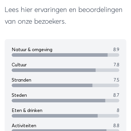
rondr
Lees hier ervaringen en beoordelingen
van 3
van onze bezoekers.
Natuur & omgeving
8.9
Cultuur
7.8
Stranden
7.5
Steden
8.7
Eten & drinken
8
Activiteiten
8.8