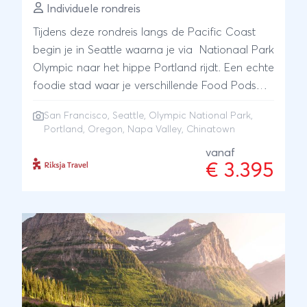
Individuele rondreis
Tijdens deze rondreis langs de Pacific Coast
begin je in Seattle waarna je via Nationaal Park
Olympic naar het hippe Portland rijdt. Een echte
foodie stad waar je verschillende Food Pods
bezoekt tijdens een tour. Reis verder door het
San Francisco
,
Seattle
,
Olympic National Park
,
binnenland van Oregon. Eindig je reis in
Portland, Oregon, Napa Valley, Chinatown
Californië tussen de wijngaarden van Napa
vanaf
Valley. Verken tot slot Chinatown in San
€ 3.395
Francisco met een local. Slapen doe je in
goede hotels bij de nationale parken of
centraal gelegen in de steden.