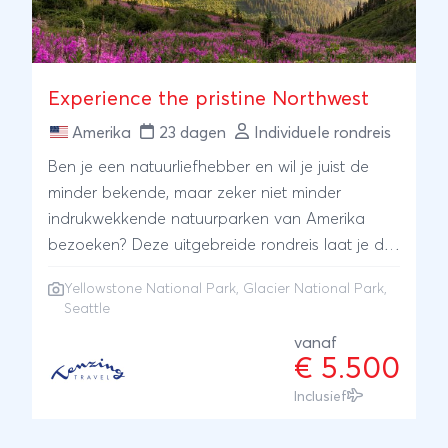
Experience the pristine Northwest
Amerika
23 dagen
Individuele rondreis
Ben je een natuurliefhebber en wil je juist de
minder bekende, maar zeker niet minder
indrukwekkende natuurparken van Amerika
bezoeken? Deze uitgebreide rondreis laat je de
mooiste plekken van de Amerikaanse Rockies
Yellowstone National Park
,
Glacier National Park
,
ervaren, waaronder het wereldberoemde
Seattle
Yellowstone National Park en het zeer
vanaf
indrukwekkende Glacier National Park. Na het
€ 5.500
zien van besneeuwde bergtoppen, ruige
Inclusief
gletsjers, bergmeren en geisers is het tijd de
oversteek te maken naar het noordwesten van