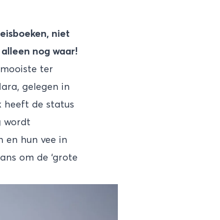
reisboeken, niet
s alleen nog waar!
 mooiste ter
Mara
, gelegen in
k heeft de status
g wordt
 en hun vee in
kans om de ‘grote