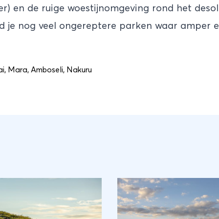
r) en de ruige woestijnomgeving rond het deso
nd je nog veel ongereptere parken waar amper e
i
,
Mara
,
Amboseli
,
Nakuru