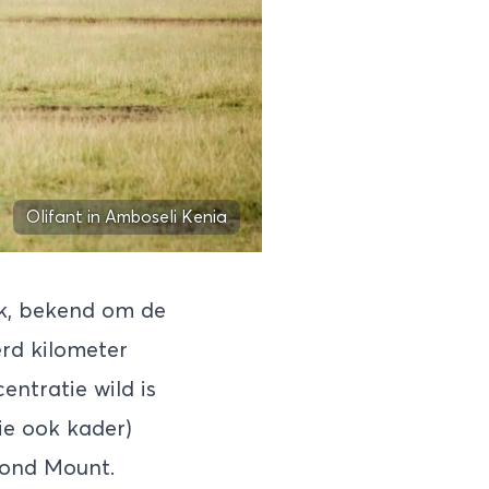
Olifant in Amboseli Kenia
k
, bekend om de
erd kilometer
entratie wild is
ie ook kader)
rond Mount.