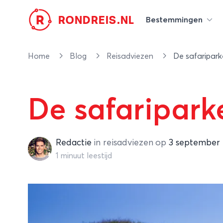
R
RONDREIS.NL
Bestemmingen
Home
Blog
Reisadviezen
De safaripar
De safaripark
Redactie
Redactie
in
reisadviezen
op
3 september 
1 minuut leestijd