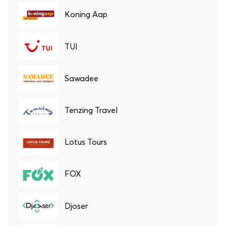
Koning Aap
TUI
Sawadee
Tenzing Travel
Lotus Tours
FOX
Djoser