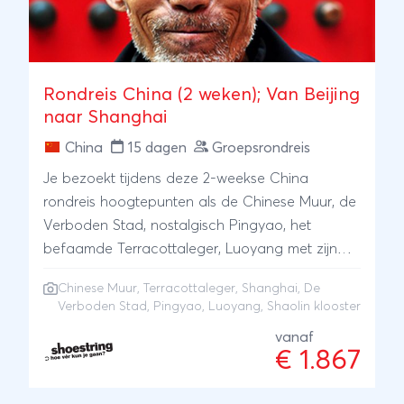
en zo de authentieke sfeer van het platteland
proeven.
Rondreis China (2 weken); Van Beijing
naar Shanghai
China
15 dagen
Groepsrondreis
Je bezoekt tijdens deze 2-weekse China
rondreis hoogtepunten als de Chinese Muur, de
Verboden Stad, nostalgisch Pingyao, het
befaamde Terracottaleger, Luoyang met zijn
boeddhistische grotten en Shaolin klooster en
Chinese Muur
,
Terracottaleger
,
Shanghai
,
De
last but not least het hippe Shanghai. China is
Verboden Stad
,
Pingyao
, Luoyang, Shaolin klooster
immens, om tijd te besparen reis je tijdens deze
vanaf
China rondreis viermaal per comfortabele
€ 1.867
hogesnelheidstrein. Je slaapt in sfeervolle hotels
(op basis van logies). Tegen meerkosten kun je