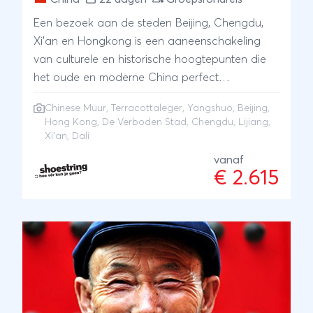
Een bezoek aan de steden Beijing, Chengdu,
Xi'an en Hongkong is een aaneenschakeling
van culturele en historische hoogtepunten die
het oude en moderne China perfect
weerspiegelen. Je verkent iconen zoals de
Chinese Muur
,
Terracottaleger
,
Yangshuo
,
Beijing
,
Verboden Stad, de Grote Muur en het
Hong Kong
,
De Verboden Stad
,
Chengdu
,
Lijiang
,
Terracottaleger, terwijl je je als solo reiziger
Xi'an, Dali
onderdompelt in de rijke geschiedenis en
vanaf
tradities van dit fascinerende land. Maar China
€ 2.615
heeft ook veel te bieden buiten de grote
steden, en tijdens deze mooie China rondreis
van 3 weken krijg je de kans om het
plattelandsleven volop te ervaren. In plaatsen
als Lijiang, Yangshuo en Dali kun je het
dagelijkse leven van de lokale bevolking
ontdekken, op de fiets, per boot of wandelend,