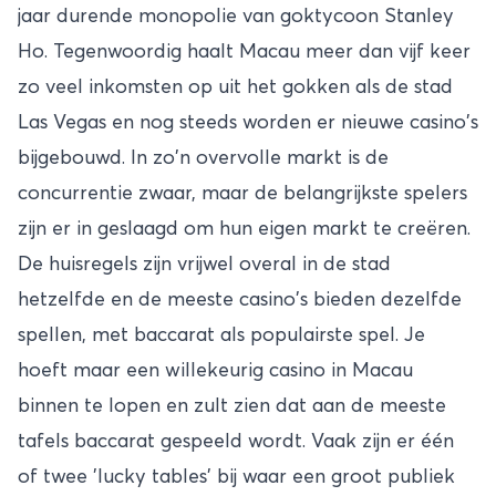
jaar durende monopolie van goktycoon Stanley
Ho. Tegenwoordig haalt Macau meer dan vijf keer
zo veel inkomsten op uit het gokken als de stad
Las Vegas en nog steeds worden er nieuwe casino's
bijgebouwd. In zo'n overvolle markt is de
concurrentie zwaar, maar de belangrijkste spelers
zijn er in geslaagd om hun eigen markt te creëren.
De huisregels zijn vrijwel overal in de stad
hetzelfde en de meeste casino's bieden dezelfde
spellen, met baccarat als populairste spel. Je
hoeft maar een willekeurig casino in Macau
binnen te lopen en zult zien dat aan de meeste
tafels baccarat gespeeld wordt. Vaak zijn er één
of twee 'lucky tables' bij waar een groot publiek