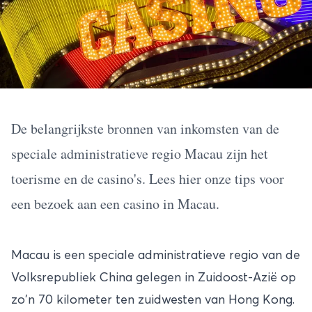
De belangrijkste bronnen van inkomsten van de
speciale administratieve regio Macau zijn het
toerisme en de casino's. Lees hier onze tips voor
een bezoek aan een casino in Macau.
Macau is een speciale administratieve regio van de
Volksrepubliek China gelegen in Zuidoost-Azië op
zo'n 70 kilometer ten zuidwesten van Hong Kong.