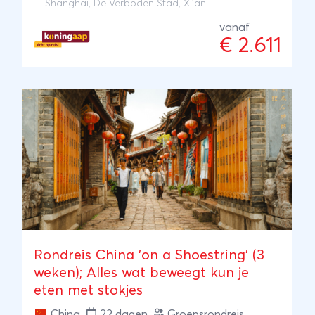
Shanghai
,
De Verboden Stad
, Xi'an
Chinese Muur en het beroemde Terracottaleger
vanaf
bij Xi'an, terwijl je in Beijing en Shanghai
€ 2.611
kennismaakt met het moderne China.
Onderweg bezoek je de geliefde
reuzenpanda's en geniet je van het
spectaculaire landschap rond Yangshuo, waar
grillige karstbergen, rijstvelden en kronkelende
rivieren het decor vormen. Deze rondreis door
China biedt een complete kennismaking met
een land vol contrasten, waar tradities en
vernieuwing al eeuwenlang hand in hand gaan.
Rondreis China 'on a Shoestring' (3
weken); Alles wat beweegt kun je
eten met stokjes
China
22 dagen
Groepsrondreis