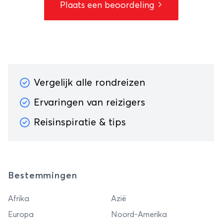
Plaats een beoordeling
Vergelijk alle rondreizen
Ervaringen van reizigers
Reisinspiratie & tips
Bestemmingen
Afrika
Azië
Europa
Noord-Amerika