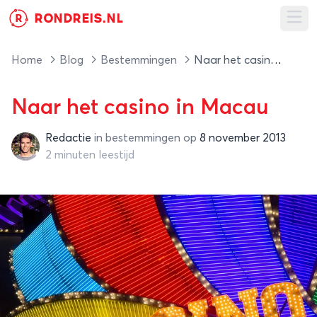
RONDREIS.NL
R
Ope
Home
Blog
Bestemmingen
Naar het casino in Macau
Naar het casino in Macau
Redactie
in
bestemmingen
op
8 november 2013
Redactie
2 minuten leestijd