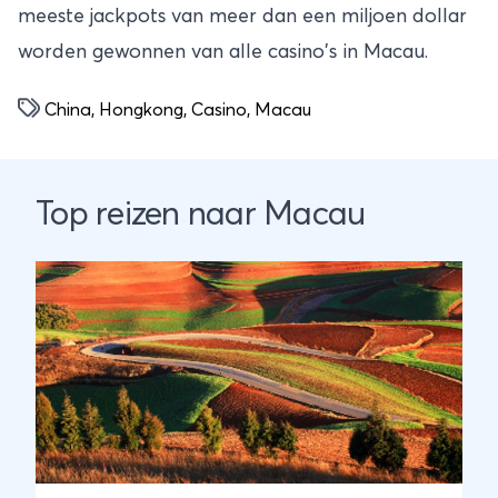
meeste jackpots van meer dan een miljoen dollar
worden gewonnen van alle casino's in Macau.
China
,
Hongkong
,
Casino
,
Macau
Top reizen naar Macau