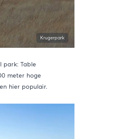
Krugerpark
l park: Table
000 meter hoge
n hier populair.