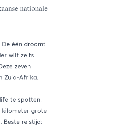
kaanse nationale
t. De één droomt
r wilt zelfs
 Deze zeven
 Zuid-Afrika.
ife te spotten.
e kilometer grote
Beste reistijd: