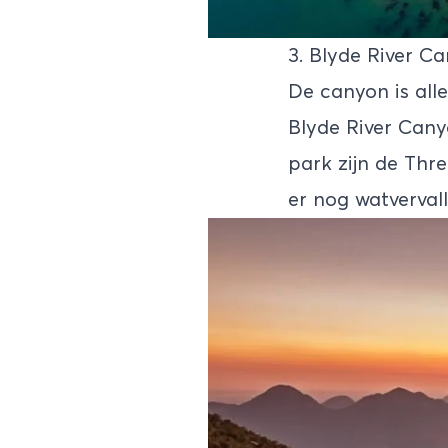
3. Blyde River C
De canyon is all
Blyde River Can
park zijn de Thr
er nog watvervall