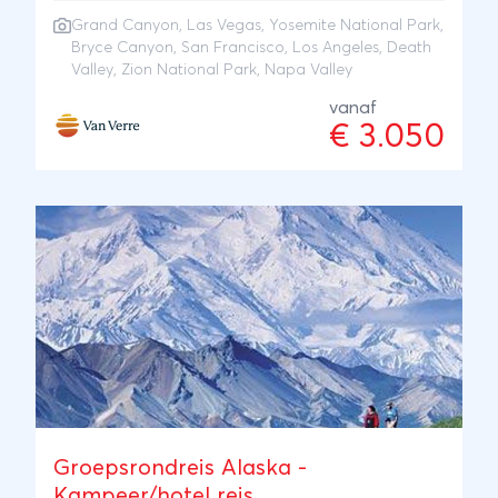
Angeles. Aanschouw een adembenemende
Grand Canyon
,
Las Vegas
,
Yosemite National Park
,
zonsopgang bij Grand Canyon en Bryce
Bryce Canyon
,
San Francisco
,
Los Angeles
,
Death
Canyon, bewandel één van de bijzondere
Valley
,
Zion National Park
, Napa Valley
paden door Zion en Yosemite, trotseer het
vanaf
droge Death Valley en verblijf in een themahotel
€ 3.050
in Las Vegas. Sluit de reis af met een
Californische wijn in Napa Valley.
Groepsrondreis Alaska -
Kampeer/hotel reis