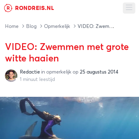
RONDREIS.NL
R
Ope
Home
Blog
Opmerkelijk
VIDEO: Zwemmen met grote witte haaien
VIDEO: Zwemmen met grote
witte haaien
Redactie
in
opmerkelijk
op
25 augustus 2014
Redactie
1 minuut leestijd