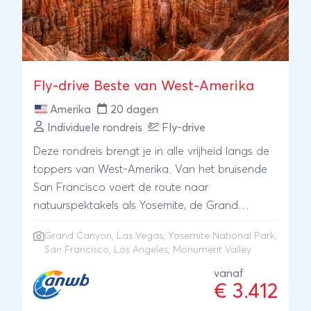
Fly-drive Beste van West-Amerika
Amerika
20 dagen
Individuele rondreis
Fly-drive
Deze rondreis brengt je in alle vrijheid langs de
toppers van West-Amerika. Van het bruisende
San Francisco voert de route naar
natuurspektakels als Yosemite, de Grand
Canyon en Monument Valley en de 'glamour'
Grand Canyon
,
Las Vegas
,
Yosemite National Park
,
van Las Vegas. Je sluit af in Los Angeles, The
San Francisco
,
Los Angeles
,
Monument Valley
City of Angels.
vanaf
€ 3.412