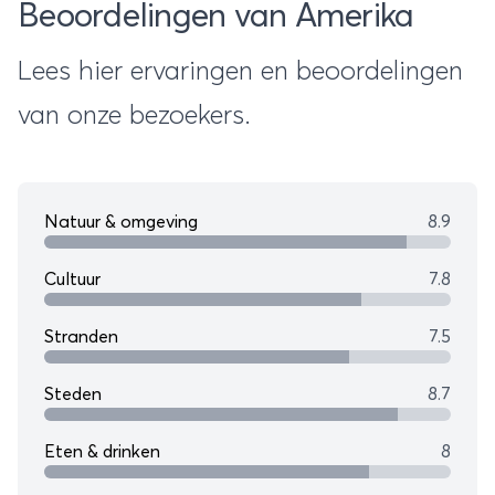
Beoordelingen van Amerika
Lanai
Lees hier ervaringen en beoordelingen
van onze bezoekers.
Natuur & omgeving
8.9
Cultuur
7.8
Stranden
7.5
Steden
8.7
Eten & drinken
8