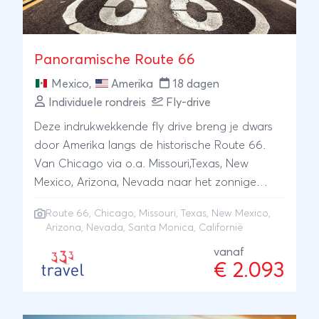
Panoramische Route 66
Mexico
,
Amerika
18 dagen
Individuele rondreis
Fly-drive
Deze indrukwekkende fly drive breng je dwars
door Amerika langs de historische Route 66.
Van Chicago via o.a. Missouri,Texas, New
Mexico, Arizona, Nevada naar het zonnige
strand van Santa Monica in Californië.
Route 66
,
Chicago
, Missouri, Texas, New Mexico,
Arizona, Nevada, Santa Monica, Californië
vanaf
€ 2.093