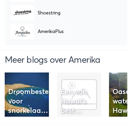
Shoestring
AmerikaPlus
Meer blogs over Amerika
Droombestemming
Een van
Oase
voor
Hawaï's
water
snorkelaars:
best
Hawaï
Molokini
bewaarde
'Weep
geheimen:
Wall'