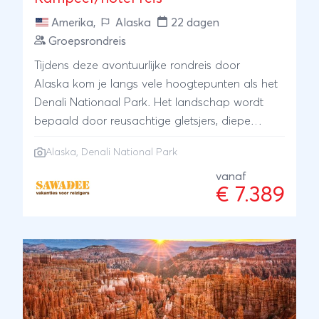
Amerika
,
Alaska
22 dagen
Groepsrondreis
Tijdens deze avontuurlijke rondreis door
Alaska kom je langs vele hoogtepunten als het
Denali Nationaal Park. Het landschap wordt
bepaald door reusachtige gletsjers, diepe
fjorden en uitgestrekte toendra's. Hier kun je
Alaska
,
Denali National Park
onder andere kariboes, wolven en grizzlyberen
tegenkomen. Alaska, een wereld van immense
vanaf
€ 7.389
schoonheid waar 's zomers de zon niet
ondergaat. Kortom, deze groepsrondreis is een
reis voor de echte avonturier en liefhebber van
actie en natuur!