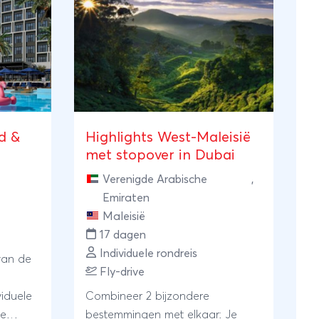
d &
Highlights West-Maleisië
met stopover in Dubai
Verenigde Arabische
,
Emiraten
Maleisië
17 dagen
Individuele rondreis
van de
Fly-drive
viduele
Combineer 2 bijzondere
de
bestemmingen met elkaar: Je