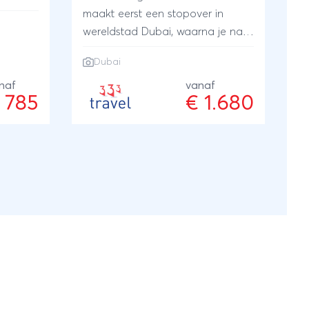
ns deze
maakt eerst een stopover in
n
wereldstad Dubai, waarna je naar
ke
het sfeervolle Maleisië reist, waar
Dubai
de uitbundige natuur, kleurrijke
naf
cultuur en prachtige stranden je
vanaf
 785
€ 1.680
een heerlijke reis zullen bezorgen.