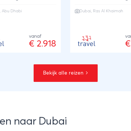
. Tijdens deze luxe reis
Arabische Emiraten. Tijde
,
Abu Dhabi
Dubai
, Ras Al Khaimah
je van moderne steden,
boeiende reis geniet je va
rekte woestijnen en
moderne steden en heerlij
e stranden.
stranden.
vanaf
va
€ 2.918
€
Bekijk alle reizen
zen naar Dubai