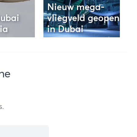
Nieuw mega-
Dubai
vliegveld geopend
ia
in Dubai
he
s.