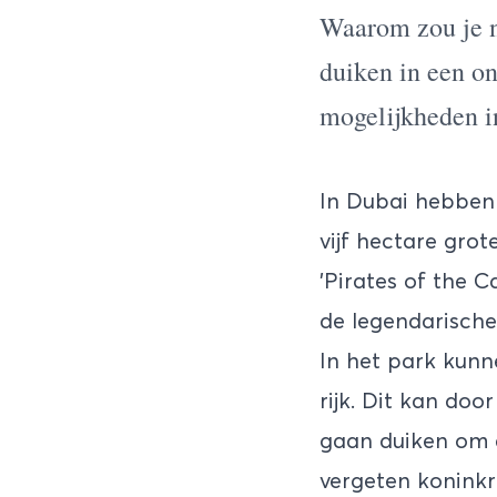
Waarom zou je no
duiken in een on
mogelijkheden i
In Dubai hebben 
vijf hectare gro
'Pirates of the C
de legendarische 
In het park kun
rijk. Dit kan do
gaan duiken om e
vergeten koninkri