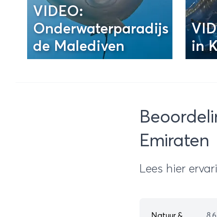
VIDEO:
Onderwaterparadijs
VID
de Malediven
in 
Beoordeli
Emiraten
Lees hier erva
Natuur &
8.6