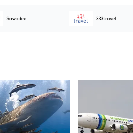
Sawadee
333travel