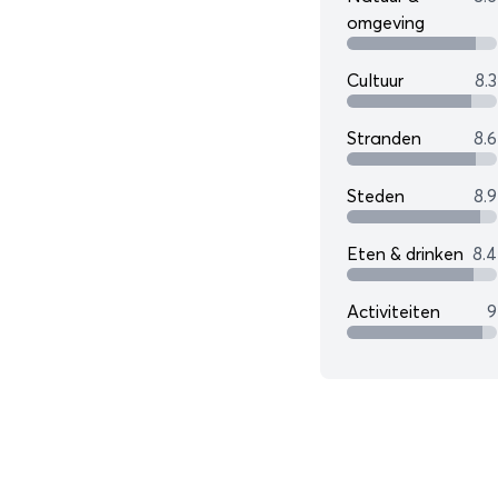
omgeving
Cultuur
8.3
Stranden
8.6
Steden
8.9
Eten & drinken
8.4
Activiteiten
9