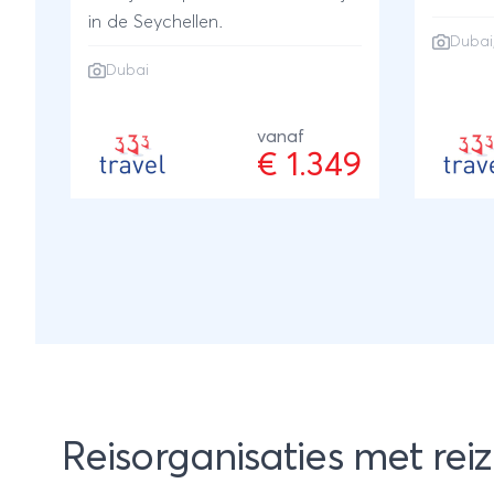
in de Seychellen.
Emiraten
Dubai
geniet 
Dubai
uitgest
heerlijk
vanaf
€ 1.349
Reisorganisaties met rei