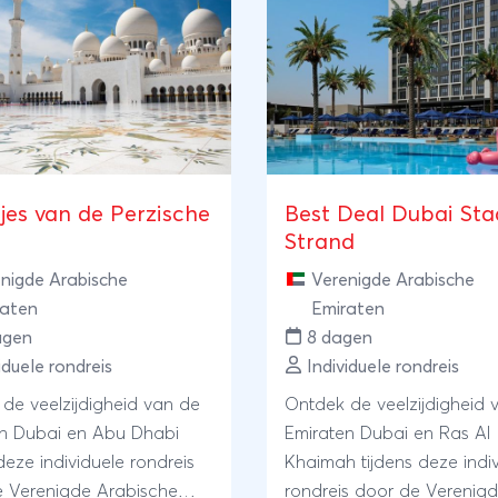
tjes van de Perzische
Best Deal Dubai Sta
Strand
nigde Arabische
Verenigde Arabische
raten
Emiraten
agen
8 dagen
iduele rondreis
Individuele rondreis
de veelzijdigheid van de
Ontdek de veelzijdigheid 
en Dubai en Abu Dhabi
Emiraten Dubai en Ras Al
deze individuele rondreis
Khaimah tijdens deze indi
 Verenigde Arabische
rondreis door de Verenig