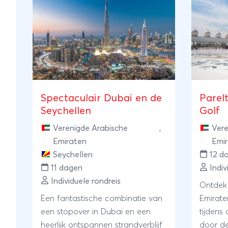
Spectaculair Dubai en de
Parel
Seychellen
Golf
Verenigde Arabische
,
Vere
Emiraten
Emi
Seychellen
12 d
11 dagen
Indiv
Individuele rondreis
Ontdek 
Een fantastische combinatie van
Emirat
een stopover in Dubai en een
tijdens 
heerlijk ontspannen strandverblijf
door de