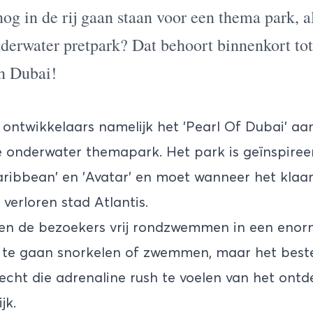
g in de rij gaan staan voor een thema park, al
derwater pretpark? Dat behoort binnenkort tot
n Dubai!
ontwikkelaars namelijk het 'Pearl Of Dubai' a
te onderwater themapark. Het park is geïnspireer
aribbean' en 'Avatar' en moet wanneer het klaar i
verloren stad Atlantis.
nen de bezoekers vrij rondzwemmen in een eno
or te gaan snorkelen of zwemmen, maar het beste
cht die adrenaline rush te voelen van het ont
jk.