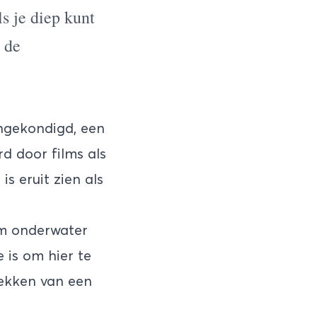
s je diep kunt
 de
angekondigd, een
d door films als
s eruit zien als
rm onderwater
 is om hier te
dekken van een