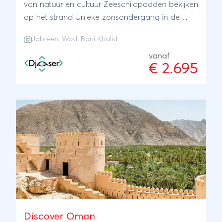
van natuur en cultuur Zeeschildpadden bekijken
plaats van met eigen huurauto. Vraag gerust
op het strand Unieke zonsondergang in de
naar de mogelijkheden.
woestijn
Jabreen, Wadi Bani Khalid
vanaf
€ 2.695
Discover Oman