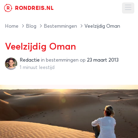
RONDREIS.NL
R
Ope
Home
Blog
Bestemmingen
Veelzijdig Oman
Veelzijdig Oman
Redactie
in
bestemmingen
op
23 maart 2013
Redactie
1 minuut leestijd