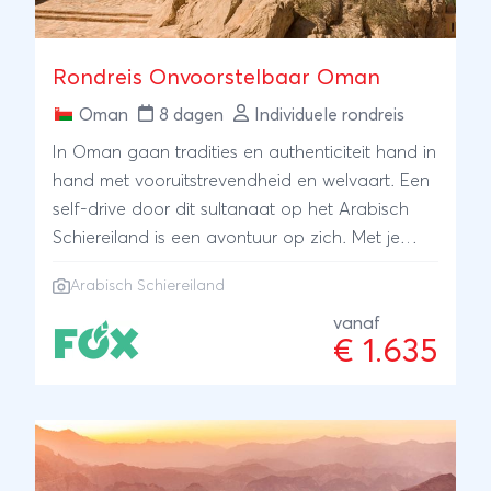
Rondreis Onvoorstelbaar Oman
Oman
8 dagen
Individuele rondreis
In Oman gaan tradities en authenticiteit hand in
hand met vooruitstrevendheid en welvaart. Een
self-drive door dit sultanaat op het Arabisch
Schiereiland is een avontuur op zich. Met je
eigen 4WD reis je langs wadi's, woestijnkampen
Arabisch Schiereiland
en bergdorpen. Je slaapt in sfeervolle
accommodaties, wandelt door indrukwekkende
vanaf
€ 1.635
kloven en proeft de gastvrijheid.