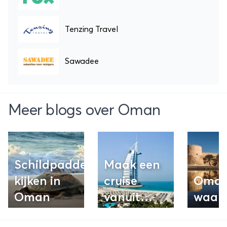
Tenzing Travel
Sawadee
Meer blogs over Oman
Schildpadden
Maak een
kijken in
cruise
Oman
Oman
vanuit
waar
Dubai