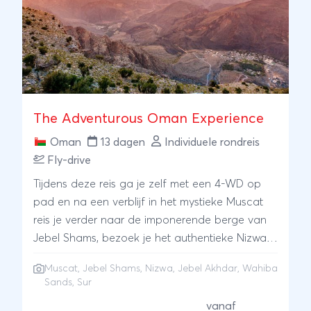
The Adventurous Oman Experience
Oman
13 dagen
Individuele rondreis
Fly-drive
Tijdens deze reis ga je zelf met een 4-WD op
pad en na een verblijf in het mystieke Muscat
reis je verder naar de imponerende berge van
Jebel Shams, bezoek je het authentieke Nizwa
en ervaar je de adembenemende natuur van
Muscat, Jebel Shams, Nizwa, Jebel Akhdar, Wahiba
Jebel Akhdar met zijn fenomenale uitzichten en
Sands, Sur
verborgen oases. Vervolgens reis je verder
vanaf
naar de magische woestijn Wahiba Sands en