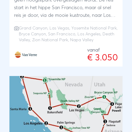
geen hoogtepunt overgeslagen wordt. De reis
start in het hippe San Francisco, maar al snel
reis je door, via de mooie kustroute, naar Los
Angeles. Aanschouw een adembenemende
Grand Canyon
,
Las Vegas
,
Yosemite National Park
,
zonsopgang bij Grand Canyon en Bryce
Bryce Canyon
,
San Francisco
,
Los Angeles
,
Death
Canyon, bewandel één van de bijzondere
Valley
,
Zion National Park
, Napa Valley
paden door Zion en Yosemite, trotseer het
vanaf
droge Death Valley en verblijf in een themahotel
€ 3.050
in Las Vegas. Sluit de reis af met een
Californische wijn in Napa Valley.