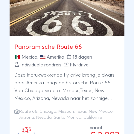
Panoramische Route 66
Mexico
,
Amerika
18 dagen
Individuele rondreis
Fly-drive
Deze indrukwekkende fly drive breng je dwars
door Amerika langs de historische Route 66.
Van Chicago via o.a. Missouri,Texas, New
Mexico, Arizona, Nevada naar het zonnige
strand van Santa Monica in Californië.
Route 66
,
Chicago
, Missouri, Texas, New Mexico,
Arizona, Nevada, Santa Monica, Californië
vanaf