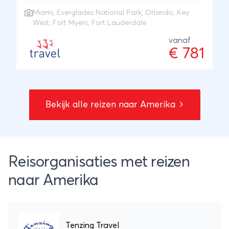
via de Everglades naar Fort Myers, Orlando en
Miami
,
Everglades National Park
,
Orlando
, Key
Fort Lauderdale.
West, Fort Myers, Fort Lauderdale
vanaf
€ 781
Bekijk alle reizen naar Amerika
Reisorganisaties met reizen
naar Amerika
Tenzing Travel