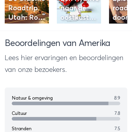
Roadtrip
naar de
roadt
Utah: Route
oostkust
door 
& Tips
van
USA: 
Amerika:
video
Beoordelingen van Amerika
Awesome!
Lees hier ervaringen en beoordelingen
van onze bezoekers.
Natuur & omgeving
8.9
Cultuur
7.8
Stranden
7.5