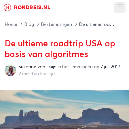
RONDREIS.NL
R
Ope
Home
Blog
Bestemmingen
De ultieme roadtrip USA op basis van algoritmes
De ultieme roadtrip USA op
basis van algoritmes
Suzanne van Duijn
in
bestemmingen
op
7 juli 2017
Suzanne van Duijn
2 minuten leestijd