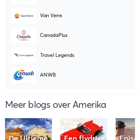
Van Verre
CanadaPlus
Travel Legends
ANWB
Meer blogs over Amerika
De Ultieme
Een flydrive
Episc