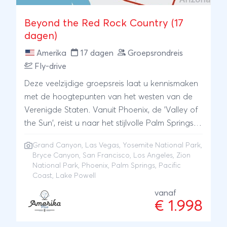
Beyond the Red Rock Country (17
dagen)
Amerika
17 dagen
Groepsrondreis
Fly-drive
Deze veelzijdige groepsreis laat u kennismaken
met de hoogtepunten van het westen van de
Verenigde Staten. Vanuit Phoenix, de 'Valley of
the Sun', reist u naar het stijlvolle Palm Springs
en vervolgens naar Los Angeles. Via de
Grand Canyon
,
Las Vegas
,
Yosemite National Park
,
prachtige Pacific Coast van Californië bereikt u
Bryce Canyon
,
San Francisco
,
Los Angeles
,
Zion
het sfeervolle San Francisco. Onderweg
National Park
,
Phoenix
, Palm Springs, Pacific
ontdekt u enkele van de meest indrukwekkende
Coast, Lake Powell
natuurgebieden van Amerika. U bezoekt het
vanaf
wereldberoemde Yosemite National Park, het
€ 1.998
bruisende Las Vegas en de spectaculaire