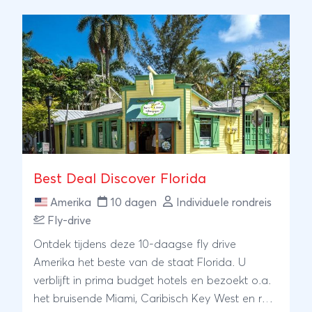
landschappen van Bryce Canyon en Zion
National Park. Voordat u terugkeert naar
Phoenix, bewondert u ook nog de imposante
Grand Canyon en het diepblauwe Lake Powell.
Een afwisselende reis vol wereldsteden,
kustlandschappen en indrukwekkende natuur.
Best Deal Discover Florida
Amerika
10 dagen
Individuele rondreis
Fly-drive
Ontdek tijdens deze 10-daagse fly drive
Amerika het beste van de staat Florida. U
verblijft in prima budget hotels en bezoekt o.a.
het bruisende Miami, Caribisch Key West en reist