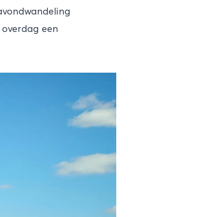
 avondwandeling
n overdag een