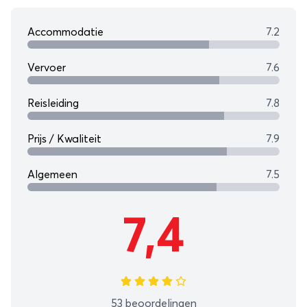
natuur van Turkije te ervaren tijdens deze
onvergetelijke 15-daagse rondreis!
Accommodatie
7.2
Vervoer
7.6
Reisleiding
7.8
Prijs / Kwaliteit
7.9
Algemeen
7.5
7,4
53 beoordelingen