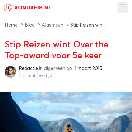
RONDREIS.NL
R
Ope
Home
Blog
Algemeen
Stip Reizen wint Over the Top-award voor 5e keer
Stip Reizen wint Over the
Top-award voor 5e keer
Redactie
in
algemeen
op
11 maart 2015
Redactie
1 minuut leestijd