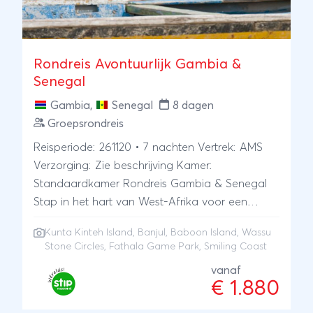
Rondreis Avontuurlijk Gambia &
Senegal
Gambia
,
Senegal
8 dagen
Groepsrondreis
Reisperiode: 261120 • 7 nachten Vertrek: AMS
Verzorging: Zie beschrijving Kamer:
Standaardkamer Rondreis Gambia & Senegal
Stap in het hart van West-Afrika voor een
onvergetelijke 8-daagse groepsrondreis door
Kunta Kinteh Island
, Banjul, Baboon Island, Wassu
Gambia en Senegal! Van bruisende markten en
Stone Circles, Fathala Game Park, Smiling Coast
dieren spotten in het wild tot historische
vanaf
bezienswaardigheden en adembenemende
€ 1.880
landschappen. Deze reis is gemaakt voor
reizigers die houden van authentieke culturele