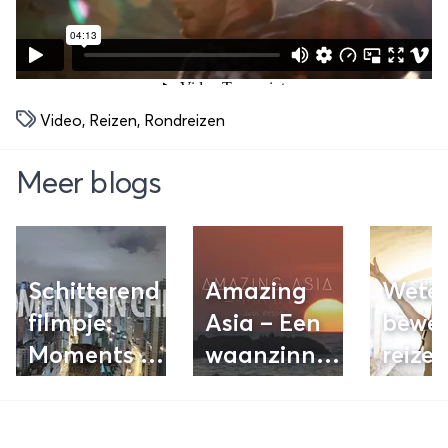
Video
,
Reizen
,
Rondreizen
Meer blogs
Schitterend
Amazing
Weten
filmpje:
Asia – Een
bewez
Moments In
waanzinnig
reize
China
filmpje van
maak
Zuidoost-
geluk