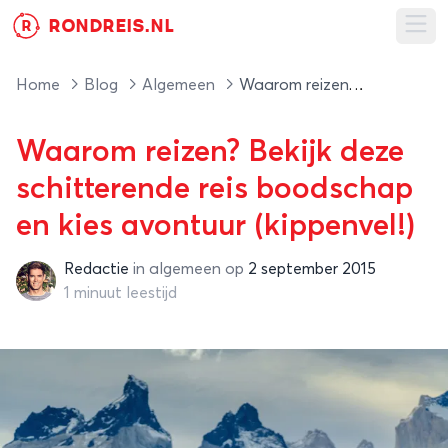
RONDREIS.NL
R
Ope
Home
Blog
Algemeen
Waarom reizen? Bekijk deze schitterende reis boodschap en kies avontuur (kippenvel!)
Waarom reizen? Bekijk deze
schitterende reis boodschap
en kies avontuur (kippenvel!)
Redactie
in
algemeen
op
2 september 2015
Redactie
1 minuut leestijd