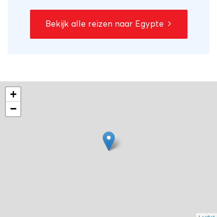
Egyptisch Museum en de nabijgelegen
piramides in Gizeh. Vanuit Caïro vliegt u
Bekijk alle reizen naar Egypte
naar Aswan, vanwaar u een cruise maakt
over de Nijl. In vier dagen vaart u naar
Luxor terwijl u stops maakt bij historische
hoogtepunten. In Luxor heeft u een dag
om de Vallei der Koningen te bezoeken en
+
de Luxor Tempels te zien. Vervolgens vliegt
−
u terug naar Caïro voor de laatste
overnachting in Egypte.Vervolgens reist u
naar Amman, de hoofdstad van Jordanië.
Vanuit Amman rijdt u via de oude
handelsroute, de Kings Highway, richting
het zuiden. Deze weg neemt u via de Dode
Zee mee langs diverse natuurgebieden en
brengt u natuurlijk naar Petra. Na het
bezoek aan dit tweede wereldwonder van