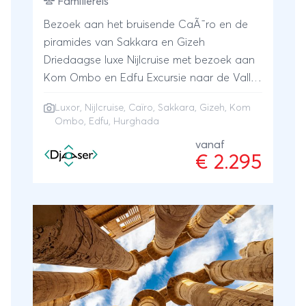
Familiereis
Bezoek aan het bruisende CaÃ¯ro en de
piramides van Sakkara en Gizeh
Driedaagse luxe Nijlcruise met bezoek aan
Kom Ombo en Edfu Excursie naar de Vallei
der Koningen in Luxor Luxe strandeinde in
Luxor
,
Nijlcruise
,
Caïro
, Sakkara, Gizeh, Kom
een sfeervol resort in Hurghada
Ombo, Edfu, Hurghada
vanaf
€ 2.295