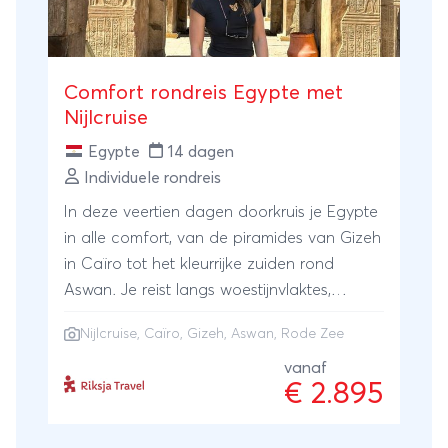
Comfort rondreis Egypte met
Nijlcruise
Egypte
14 dagen
Individuele rondreis
In deze veertien dagen doorkruis je Egypte
in alle comfort, van de piramides van Gizeh
in Caïro tot het kleurrijke zuiden rond
Aswan. Je reist langs woestijnvlaktes,
groene Nijl­oevers en eeuwenoude tempels,
Nijlcruise
,
Caïro
, Gizeh, Aswan, Rode Zee
terwijl je onderweg slaapt in comfortabele
hotels waar je na een volle dag meteen
vanaf
€ 2.895
neerploft, én een viersterren‑Nijlcruise met
een ruime cabins en airconditioning. Je
sluit je reis ontspannen af aan de Rode