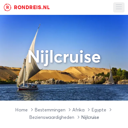
RONDREIS.NL
R
Ope
Nijlcruise
Home
Bestemmingen
Afrika
Egypte
Bezienswaardigheden
Nijlcruise