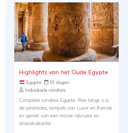
Zee, in een prettig resort waar je bijkomt
van alle indrukken.
Highlights van het Oude Egypte
Egypte
10 dagen
Individuele rondreis
Complete rondreis Egypte. Reis langs o.a.
de piramides, tempels van Luxor en Karnak
en geniet van een mooie nijlcruise en
strandvakantie