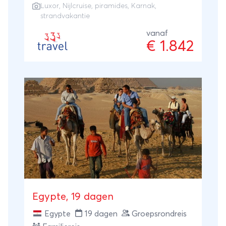
Luxor
,
Nijlcruise
, piramides, Karnak,
strandvakantie
vanaf
€ 1.842
Egypte, 19 dagen
Egypte
19 dagen
Groepsrondreis