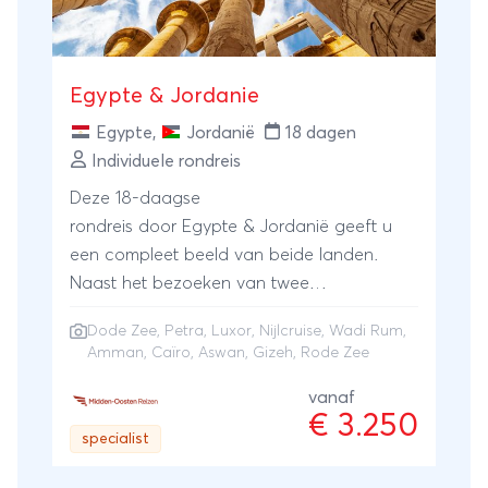
Egypte & Jordanie
Egypte
,
Jordanië
18 dagen
Individuele rondreis
Deze 18-daagse
rondreis door Egypte & Jordanië geeft u
een compleet beeld van beide landen.
Naast het bezoeken van twee
wereldwonderen, de Piramide van Cheops
Dode Zee
,
Petra
,
Luxor
,
Nijlcruise
,
Wadi Rum
,
in Egypte en Petra in Jordanië, maakt u
Amman
,
Caïro
, Aswan, Gizeh, Rode Zee
ook kennis met de prachtige natuur en
cultuur van deze bijzondere
vanaf
€ 3.250
bestemmingen.U start uw Egyptische
specialist
avontuur in de hoofdstad Caïro, waar u
onder andere een bezoek brengt aan het