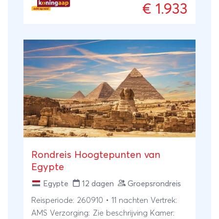
€ 1.933
dan 5000 jaar geschiedenis en verrassend
goed bewaarde monumenten komen aan
bod, waarbij het oude Egypte een
voorname plaats inneemt, maar ook de
koptische en islamitische monumenten en
bouwkunst menig reiziger verbaasd doen
staan. Ervaar het oude Egypte!
Rondreis Hoogtepunten van
Egypte
Egypte
12 dagen
Groepsrondreis
Reisperiode: 260910 • 11 nachten Vertrek:
AMS Verzorging: Zie beschrijving Kamer: