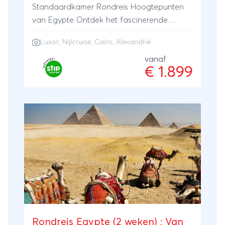
Standaardkamer Rondreis Hoogtepunten
van Egypte Ontdek het fascinerende
Egypte tijdens een 12-daagse
Luxor
,
Nijlcruise
,
Caïro
,
Alexandrië
groepsrondreis, inclusief een 5-daagse
Nijlcruise, en laat je betoveren door de rijke
vanaf
€ 1.899
geschiedenis en adembenemende
landschappen van dit unieke land. Verken
de iconen van de Egyptische beschaving,
van de imposante piramides tot de
betoverende tempels, en geniet van een
unieke ervaring op de Nijl. Egypte biedt een
onvergetelijke ervaring voor elke reiziger.
Verken de iconen van de oude beschaving
en beleef de pracht van de Nijl van dichtbij.
Een reis die je niet mag missen! Kijk voor de
exacte route van deze groepsrondreis het
tabblad "Dagprogramma". Je begint je reis
Rondreis Egypte (2 weken) ; Van