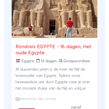
Rondreis EGYPTE - 16 dagen; Het
oude Egypte
Egypte
16 dagen
Groepsrondreis
Al duizenden jaren is de rivier de Nijl de
levensader van Egypte. Tijdens onze
tweeweekse reis door Egypte vaar je over
het mooiste stukje van de Nijl en volg je
deze rivier vanuit het aan de Middellandse
Alexandrië
, Abu Simbel
Zee gelegen Alexandrië tot aan Abu Simbel
in het uiterste zuiden van het land. Meer
vanaf