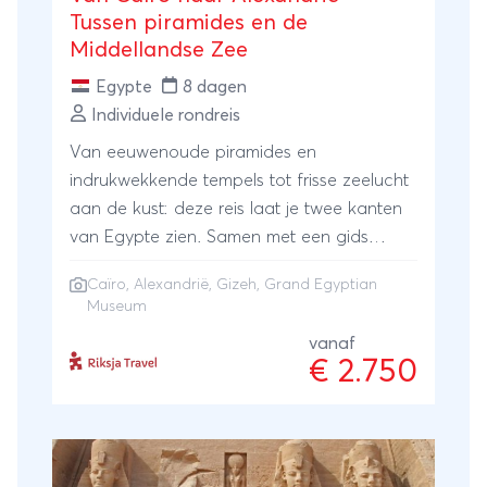
Tussen piramides en de
Middellandse Zee
Egypte
8 dagen
Individuele rondreis
Van eeuwenoude piramides en
indrukwekkende tempels tot frisse zeelucht
aan de kust: deze reis laat je twee kanten
van Egypte zien. Samen met een gids
ontdek je de hoogtepunten van Caïro, de
Caïro
,
Alexandrië
, Gizeh, Grand Egyptian
piramides van Gizeh en het Grand Egyptian
Museum
Museum, terwijl je tijdens een stadstour de
vanaf
geschiedenis van Alexandrië ontdekt.
€ 2.750
Tussendoor geniet je van de ontspannen
sfeer aan de Middellandse Zee.