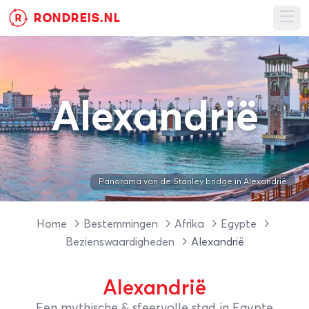
RONDREIS.NL
R
Ope
Alexandrië
Panorama van de Stanley bridge in Alexandrië
Home
Bestemmingen
Afrika
Egypte
Bezienswaardigheden
Alexandrië
Alexandrië
Een mythische & sfeervolle stad in Egypte