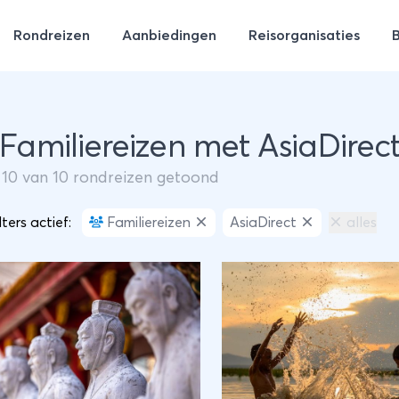
Rondreizen
Aanbiedingen
Reisorganisaties
 Familiereizen met AsiaDirec
m
10
van
10
rondreizen getoond
lters actief:
Familiereizen
AsiaDirect
alles