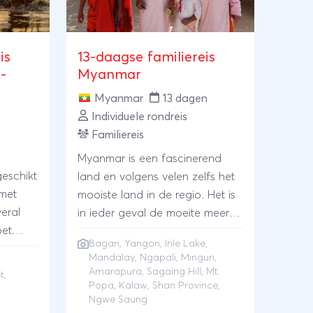
is
13-daagse familiereis
-
Myanmar
Myanmar
13 dagen
Individuele rondreis
Familiereis
Myanmar is een fascinerend
geschikt
land en volgens velen zelfs het
 met
mooiste land in de regio. Het is
veral
in ieder geval de moeite meer
oet
dan waard om dat zelf te gaan
Bagan
,
Yangon
,
Inle Lake
,
n op de
beoordelen. Deze familiereis
Mandalay
,
Ngapali
, Mingun,
k ook
biedt een afwisselend
Amarapura, Sagaing Hill, Mt.
t
,
handen
programma waarbij je begint in
Popa, Kalaw, Shan Province,
Ngwe Saung
de
Mandalay en eindigt in Yangon.