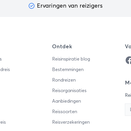
ben.Java is een paradijs
Ervaringen van reizigers
r cultuur- en
urliefhebbers. Reis per trein
r het hart van het eiland en
oek het grootste
ddhistische monument ter
Ontdek
Vo
eld, ontdek de Nederlandse
loeden in Malang en verken
Fa
s
Reisinspiratie blog
yakarta per
dreis
Bestemmingen
ak.Vervolgens reizen jullie
 naar het paradijselijke Bali.
Rondreizen
Me
zwemmen in het
Reisorganisaties
talheldere water bij
Rei
Aanbiedingen
uteran, bezoek de gezellige
ktjes in Ubud, maak een
Reissoorten
deling door de
eis
Reisverzekeringen
mbenemende rijstvelden en