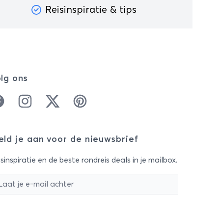
Reisinspiratie & tips
jullie ligt, hoe je in Arashiyama
naar een bos vol makaken
gaat, maar ook kunt
onderdompelen in de
fantasiewerelden van Disney en
Ghibli, of uren doorbrengt in het
lg ons
speelgoedmuseum van Tokyo.
cebook
Instagram
Twitter
Pinterest
ld je aan voor de nieuwsbrief
sinspiratie en de beste rondreis deals in je mailbox.