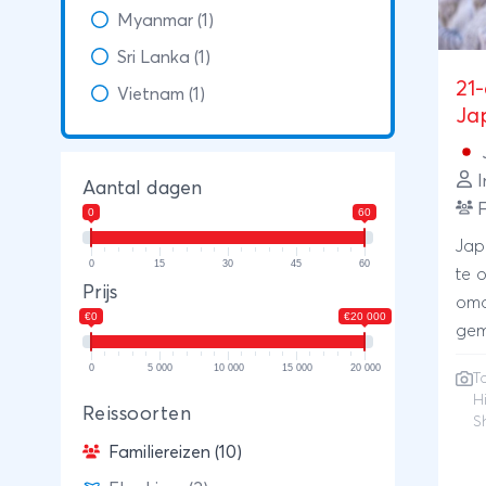
Myanmar (1)
Sri Lanka (1)
21
Vietnam (1)
Ja
I
Aantal dagen
F
0
60
Jap
0
15
30
45
60
te 
Prijs
omd
€0
€20 000
gem
daa
0
5 000
10 000
15 000
20 000
T
verk
H
Reissoorten
van 
S
mee
Familiereizen (10)
rei