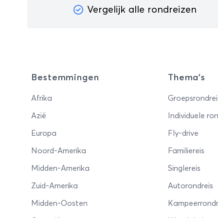
heb
Vergelijk alle rondreizen
voo
natu
doo
bez
boe
Bestemmingen
Thema's
wer
inv
Afrika
Groepsrondrei
Yog
Azië
Individuele ron
bec
Europa
Fly-drive
door
Ga 
Noord-Amerika
Familiereis
kris
Midden-Amerika
Singlereis
Pem
mar
Zuid-Amerika
Autorondreis
wan
Midden-Oosten
Kampeerrondr
ade