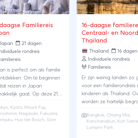
-daagse Familiereis
16-daagse familiere
pan
Centraal- en Noord
Thailand
Japan
21 dagen
Thailand
16 dagen
ndividuele rondreis
Individuele rondreis
amiliereis
Familiereis
an is perfect om als familie
Er zijn weinig landen zo 
ontdekken. Om te beginnen
voor een familierondreis
at reizen in Japan
kinderen als Thailand. O
akkelijk gaat. Op deze 21-
worden ze hartelijk begr
gse Familiereis Japan
okyo
,
Kyoto
,
Mount Fuji
,
door de Thai die gek zij
ennen jullie het zuidelijk deel
iroshima
,
Nagasaki
, Fukuoka,
Bangkok
,
Chiang Mai
,
kleine medemens en vaa
het land per trein. Beter (en
hinjuku, Huis ten Bosch, Gion
Kanchanaburi
,
Koh Same
hun eigen kinderen op 
r ontspannen) kun je niet
Lumpini Park
dragen. Deze gevarieer
zen.Japan is niet alleen een