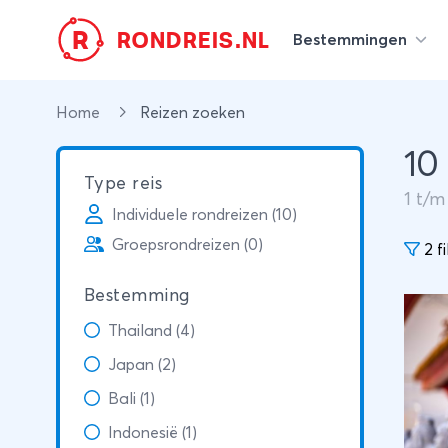
R
RONDREIS.NL
Bestemmingen
Home
Reizen zoeken
10
Type reis
1
t/
Individuele rondreizen (10)
Groepsrondreizen (0)
2 fi
Bestemming
Thailand (4)
Japan (2)
Bali (1)
Indonesië (1)