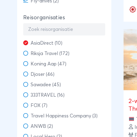
Fly-drives (2)
pra
cul
Reisorganisaties
het
lan
bel
AsiaDirect (10)
ook
het 
Riksja Travel (172)
Van
Koning Aap (47)
wij
Djoser (46)
tot
en 
Sawadee (45)
var
333TRAVEL (16)
geb
2-
FOX (7)
maa
Th
ooi
Travel Happiness Company (3)
ato
ANWB (2)
I
voo
F
Local Hero (2)