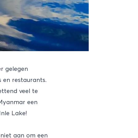
er gelegen
 en restaurants.
ttend veel te
r Myanmar een
Inle Lake!
k niet aan om een