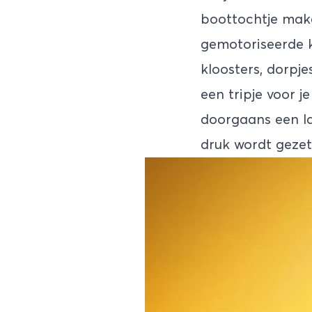
boottochtje make
gemotoriseerde k
kloosters, dorpj
een tripje voor j
doorgaans een la
druk wordt gezet