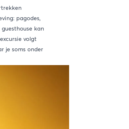
rtrekken
eving: pagodes,
of guesthouse kan
excursie volgt
ar je soms onder