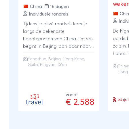
weke
China
16 dagen
Chi
Individuele rondreis
Indiv
Tijdens je privé rondreis kom je
De high
langs de bekendste
op de b
hoogtepunten van China. De reis
ze zijn,
begint In Beijing, dan door naar
hotels 
Pingyao, een UNESCO stad vol
Yangshuo
,
Beijing
,
Hong Kong
,
reist d
rode lampionnen, het terracotta
Guilin
,
Pingyao
, Xi'an
Chine
mogelijk
leger in Xian, een Li-cruise van
Hong
meest b
Guilin naar Yangshuo en het
zoals d
bruisende Hong Kong.
authent
vanaf
Terracot
€ 2.588
mystieke
door ri
rijzend
hoogste 