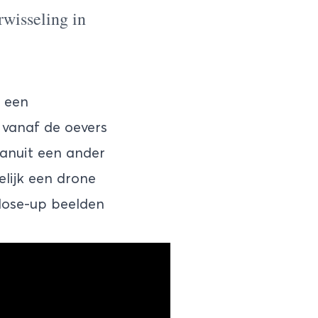
rwisseling in
w een
 vanaf de oevers
anuit een ander
lijk een drone
lose-up beelden