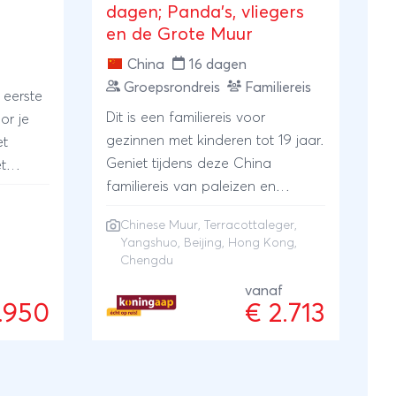
dagen; Panda's, vliegers
en de Grote Muur
China
16 dagen
Groepsrondreis
Familiereis
 eerste
Dit is een familiereis voor
or je
gezinnen met kinderen tot 19 jaar.
et
Geniet tijdens deze China
t
familiereis van paleizen en
ig
tempels in de hoofdstad Beijing
nt voor
Chinese Muur
,
Terracottaleger
,
en maak een wandeling over de
klautert
Yangshuo
,
Beijing
,
Hong Kong
,
Chinese Muur. Verbaas je over
ur,
Chengdu
het enorme Terracottaleger,
soldaten
vanaf
breng een bezoekje aan de
oor het
.950
€ 2.713
reuzenpanda’s, fiets over het
China
platteland bij Yangshuo, shop
 met
tussen de neonreclames van
d. Een
Hongkong en aanschouw het
ien en