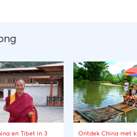
Kong
ina en Tibet in 3
Ontdek China met k