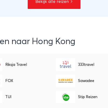
Bekijk alle reizen
igt in metropool Hong
beleven, daarom raden w
China familiereis aan voor
kinderen vanaf 8 jaar.
izen naar Hong Kong
Riksja Travel
333travel
FOX
Sawadee
TUI
Stip Reizen