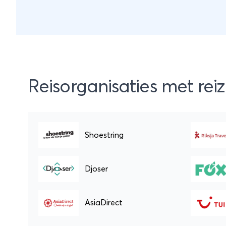
Je eind
Kong.
Reisorganisaties met re
Shoestring
Djoser
AsiaDirect