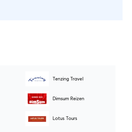
leven vanuit een rustiek theehuis.
e deze
Smullen zul je zeker van diverse
exotische maaltijden. Bedenk wel:
alles dat beweegt, kun je eten
met stokjes!
Tenzing Travel
Dimsum Reizen
Lotus Tours