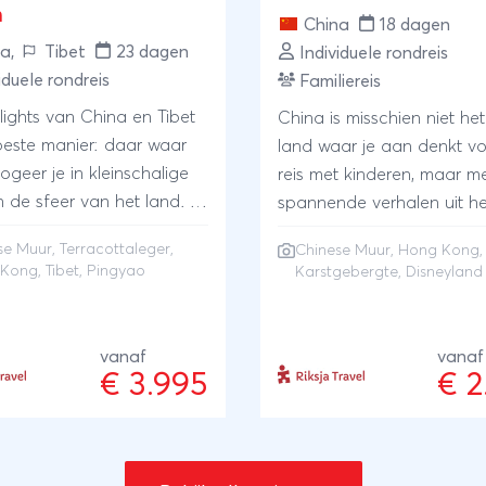
n
China
18 dagen
na
,
Tibet
23 dagen
Individuele rondreis
iduele rondreis
Familiereis
lights van China en Tibet
China is misschien niet het
este manier: daar waar
land waar je aan denkt vo
 logeer je in kleinschalige
reis met kinderen, maar m
in de sfeer van het land. Je
spannende verhalen uit he
eze 3 weken zo veel
verleden en een waanzinn
se Muur
,
Terracottaleger
,
Chinese Muur
,
Hong Kong
,
 per trein en je ziet de
landschap staat het gara
 Kong
,
Tibet
,
Pingyao
Karstgebergte, Disneyland
elangrijke hoogtepunten
een reis vol avonturen. Je 
e Chinese muur,
samen over de Chinese Mu
iek Pingyao, het
staat oog in oog met klei
vanaf
vanaf
ta leger en natuurlijk het
en pandaberen en fietst d
€ 3.995
€ 2
 Tibet. Vervolgens reis je
Karstgebergte. Je sluit je 
chting het zuiden, naar
vakantie af in Hong Kong
e karstbergen en de
een bezoek aan Disneylan
rijstterrassen ter wereld.
rondreis door China vol z