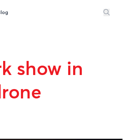
Blog
k show in
drone