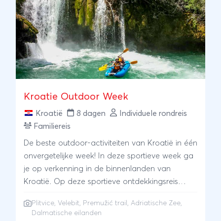
Kroatie Outdoor Week
Kroatië
8 dagen
Individuele rondreis
Familiereis
De beste outdoor-activiteiten van Kroatië in één
onvergetelijke week! In deze sportieve week ga
je op verkenning in de binnenlanden van
Kroatië. Op deze sportieve ontdekkingsreis
hebben we het beste dat Kroatië te bieden
Plitvice, Velebit, Premužić trail, Adriatische Zee,
heeft op het gebied van buitensport verenigd.
Dalmatische eilanden
Het resultaat mag er zijn; elke dag is een