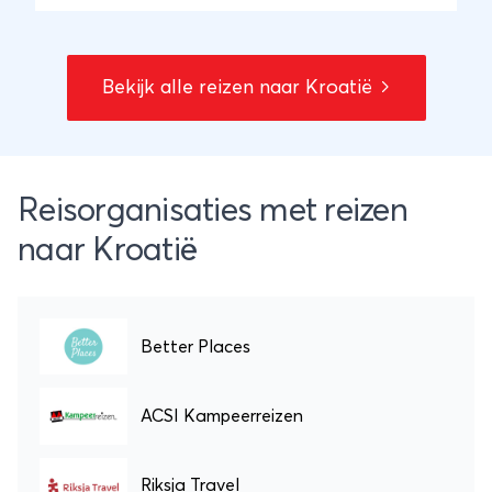
maar ook het dagelijks leven dat de inwoners
nu leiden. Ga mee op deze afwisselende en
zeer boeiende reis door de Balkan en laat je
Bekijk alle reizen naar Kroatië
verbazen!
Reisorganisaties met reizen
naar Kroatië
Better Places
ACSI Kampeerreizen
Riksja Travel