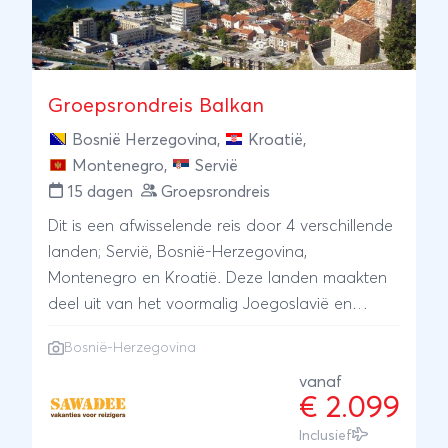
Groepsrondreis Balkan
Bosnië Herzegovina
,
Kroatië
,
Montenegro
,
Servië
15 dagen
Groepsrondreis
Dit is een afwisselende reis door 4 verschillende
landen; Servië, Bosnië-Herzegovina,
Montenegro en Kroatië. Deze landen maakten
deel uit van het voormalig Joegoslavië en
vandaag de dag staan ze vooral bekend om
Bosnië-Herzegovina
hun historische steden, prachtige natuur,
vriendelijke bevolking en heerlijk eten. Graag
vanaf
€ 2.099
nemen we je mee op avontuur door deze
landen en leren je meer over de geschiedenis,
Inclusief