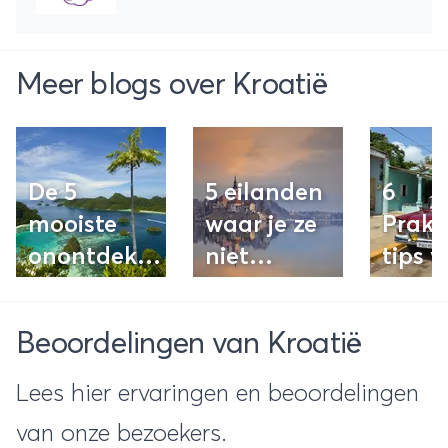
Meer blogs over Kroatië
De 5
5 eilanden
6
mooiste
waar je ze
Prakt
onontdekte
niet
tips v
eilanden
verwacht
het
van
plan
Beoordelingen van Kroatië
Indonesië
van j
reis
Lees hier ervaringen en beoordelingen
van onze bezoekers.