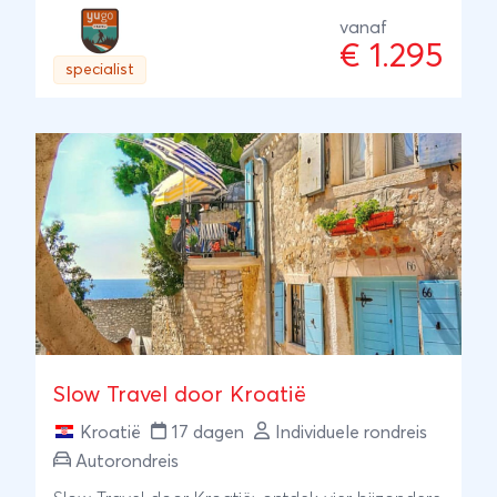
sportief hoogtepunt op zichzelf. Een natuurlijk
vanaf
€ 1.295
hebben we rekening gehouden met de zomerse
specialist
warmte; bijna alle activiteiten vinden op of in
het water plaats. De opzet van deze reis is zeer
gezinsvriendelijk en geschikt voor sportieve
koppels en gezinnen met kinderen vanaf 9
jaar.We nemen je mee naar twee nationale
parken; de watervallen van Plitvice en de
bergen van Velebit. Je gaat kajakken over de
mooiste rivier van het land, wandelen langs
spectaculaire kliffen en indrukwekkende
watervallen, e-MTB'en over de Premuzic trail en
snorkelen in de Adriatisch zee. Als klap op de
Slow Travel door Kroatië
vuurpijl staan er nog een canyoning en een
zipline op het programma.Deze goed gevulde
Kroatië
17 dagen
Individuele rondreis
actieve week laat zich perfect opvolgen met
Autorondreis
een paar dagen luieren op het strand op een