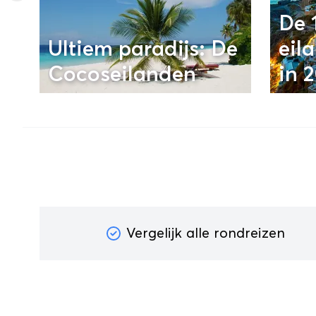
De 
Ultiem paradijs: De
eil
Cocoseilanden
in 
Vergelijk alle rondreizen