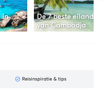
 in
De 7 beste eilanden
van Cambodja
Reisinspiratie & tips