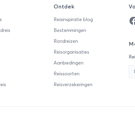
Ontdek
Vo
Fa
s
Reisinspiratie blog
dreis
Bestemmingen
Rondreizen
Me
Reisorganisaties
Rei
Aanbiedingen
Reissoorten
eis
Reisverzekeringen