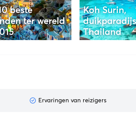
10 beste
Koh Surin,
anden ter wereld
duikparadijs
2015
Thailand
Ervaringen van reizigers