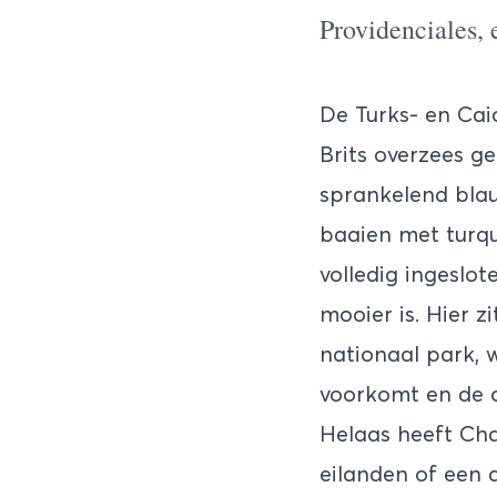
Providenciales, 
De Turks- en Cai
Brits overzees ge
sprankelend blau
baaien met turqu
volledig ingeslo
mooier is. Hier z
nationaal park, 
voorkomt en de 
Helaas heeft Cha
eilanden of een 