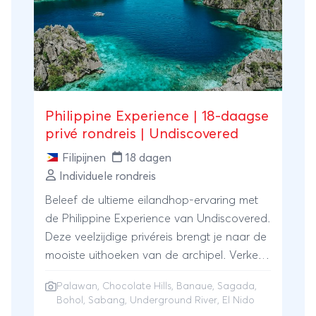
Philippine Experience | 18-daagse
privé rondreis | Undiscovered
Filipijnen
18 dagen
Individuele rondreis
Beleef de ultieme eilandhop-ervaring met
de Philippine Experience van Undiscovered.
Deze veelzijdige privéreis brengt je naar de
mooiste uithoeken van de archipel. Verken
de wereldberoemde rijstterrassen van
Palawan
,
Chocolate Hills
, Banaue, Sagada,
Banaue en Sagada, bewonder de
Bohol, Sabang, Underground River, El Nido
iconische Chocolate Hills op Bohol en spot