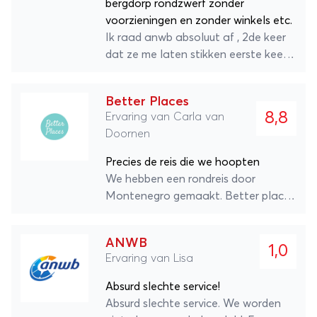
bergdorp rondzwerf zonder
voorzieningen en zonder winkels etc.
Ik raad anwb absoluut af , 2de keer
dat ze me laten stikken eerste keer
met 1 kind en zwangere vrouw nu met
2 kids. De lokale garage heeft me
Better Places
auto nog verder gesloopt. Enig wat
8,8
Ervaring van Carla van
ze zeggen ja we zoeken naar
Doornen
oplossing.. pfff dit was de laatste
keer anwb. Ik beem ander
Precies de reis die we hoopten
verzekering
We hebben een rondreis door
Montenegro gemaakt. Better places
had gereageerd op mijn vraag met
een mooi voorstel en kwam met
ANWB
passende initiatieven. In de
1,0
Ervaring van Lisa
beschrijving van de reis zaten
waardevolle tips die alleen insiders
Absurd slechte service!
kennen en ook de locatielinks waren
Absurd slechte service. We worden
handig. Goed geregeld allemaal, ook