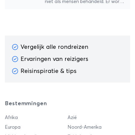
niet als mensen behandeld. Er wordt
de autohuur ging makkelijk en
niet meegedacht maar er wordt stug
vertrouwd.
vastgehouden aan protocollen. Echt
een waardeloze service! We hebben
50 uur moeten wachten op de
sleepdienst. Over de kosten van
hotelovernachtingen nog niet eens
Vergelijk alle rondreizen
gesproken. Er worden beloftes
Ervaringen van reizigers
gedaan in de algemene voorwaarden
dat ze je weer binnen 48 uur op weg
Reisinspiratie & tips
helpen maar dat kunnen ze zeker
niet waarmaken. Er zijn in onze case
zeker 20 verschillende medewerkers
betrokken geweest waardoor het
een grote rommel werd. De ene
Bestemmingen
medewerker belooft zaken, die de
andere medewerker niet waar kan
Afrika
Azië
maken. Een leidinggevende krijg je
Europa
Noord-Amerika
niet aan de lijn. Je vakantie valt