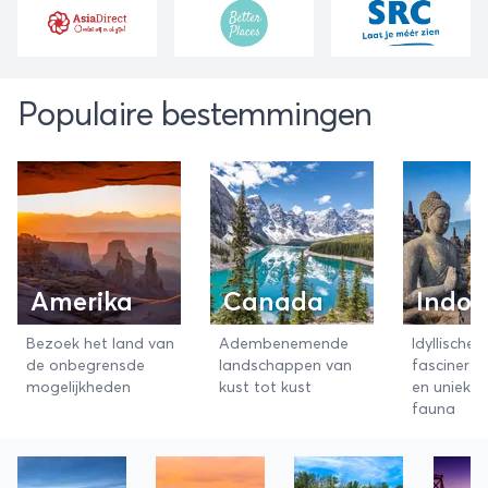
Populaire bestemmingen
Amerika
Canada
Indon
Bezoek het land van
Adembenemende
Idyllische 
de onbegrensde
landschappen van
fascineren
mogelijkheden
kust tot kust
en unieke 
fauna