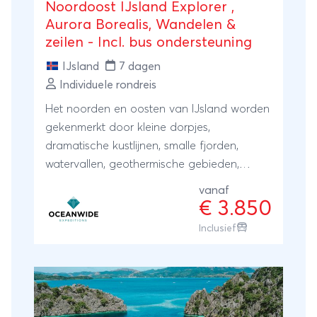
Noordoost IJsland Explorer ,
rondreis Original Sri Lanka!
Aurora Borealis, Wandelen &
zeilen - Incl. bus ondersteuning
IJsland
7 dagen
Individuele rondreis
Het noorden en oosten van IJsland worden
gekenmerkt door kleine dorpjes,
dramatische kustlijnen, smalle fjorden,
watervallen, geothermische gebieden,
vulkanen en bergen. We bevinden ons hier
vanaf
midden in de natuur en het landschap is
€ 3.850
adembenemend. Deze bestemming biedt
Inclusief
het hele jaar door uitstekende
buitenervaringen, zoals trektochten langs
de ruige hooglanden.