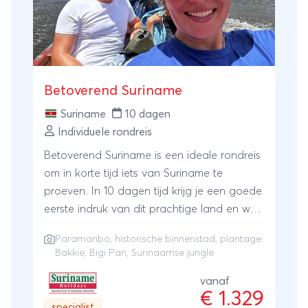
Betoverend Suriname
Suriname
10 dagen
Individuele rondreis
Betoverend Suriname is een ideale rondreis
om in korte tijd iets van Suriname te
proeven. In 10 dagen tijd krijg je een goede
eerste indruk van dit prachtige land en we
garanderen dat het niet bij dit bezoek blijft:
Paramaribo
, historische binnenstad, plantage
Suriname smaakt naar meer! Start met een
Bakkie, Bigi Pan, Surinaamse jungle
comfortabel en sfeervol kleinschalig
onderkomen in Paramaribo en een
vanaf
€ 1.329
rondleiding door de historische binnenstad.
specialist