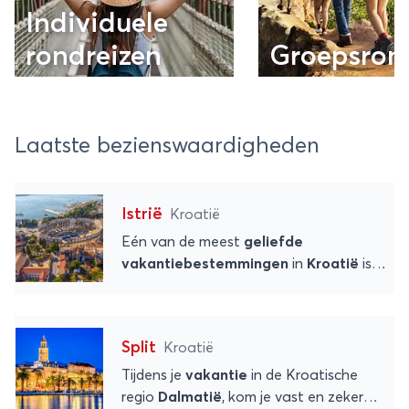
Individuele
rondreizen
Groepsron
Laatste bezienswaardigheden
Istrië
Kroatië
Eén van de meest
geliefde
vakantiebestemmingen
in
Kroatië
is
het schiereiland Istrië. Van middeleeuwse
dorpjes tot stadjes met een
Italiaans
tintje
. Maar ook een
prachtig
Split
Kroatië
landschap
, verrukkelijke wijnen en heel
veel leuke uitstapjes.
Welkom in Istrië
!
Tijdens je
vakantie
in de Kroatische
regio
Dalmatië
, kom je vast en zeker