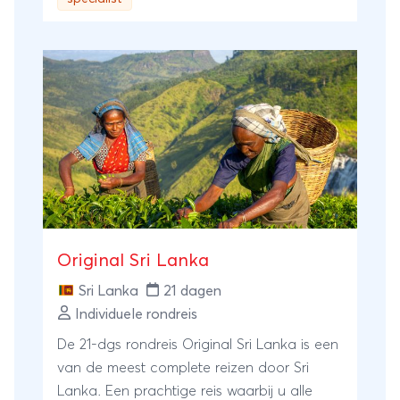
Duik in de geschiedenisles tijdens het
bezoek aan plantage Bakkie. Beleef de
prachtige natuur van Bigi Pan. En neem
een kijkje in de Surinaamse jungle.
Original Sri Lanka
Sri Lanka
21 dagen
Individuele rondreis
De 21-dgs rondreis Original Sri Lanka is een
van de meest complete reizen door Sri
Lanka. Een prachtige reis waarbij u alle