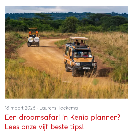
Italië wel zitten? Dan hebben we alvast 15 hele
bijzondere plekjes voor je op een rij gezet.
18 maart 2026
·
Laurens Taekema
Een droomsafari in Kenia plannen?
Lees onze vijf beste tips!