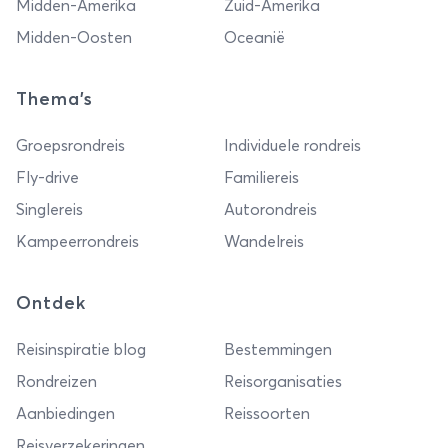
Midden-Amerika
Zuid-Amerika
sowieso in het water als je pech
onderweg hebt en lid van ANWB
Midden-Oosten
Oceanië
bent.
Thema's
Groepsrondreis
Individuele rondreis
Fly-drive
Familiereis
Singlereis
Autorondreis
Kampeerrondreis
Wandelreis
Ontdek
Reisinspiratie blog
Bestemmingen
Rondreizen
Reisorganisaties
Aanbiedingen
Reissoorten
Reisverzekeringen