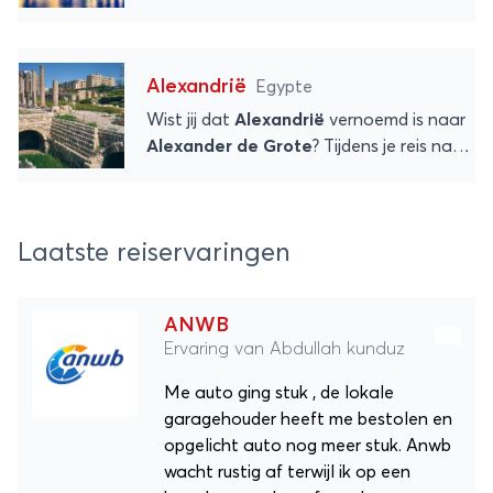
langs de stad
Split
. Deze mooie
kustplaats heeft allerlei
leuke
bezienswaardigheden
waarvan je
Alexandrië
Egypte
hieronder al een aantal kunt
bewonderen. Na Zagreb is Split
de
Wist jij dat
Alexandrië
vernoemd is naar
grootste stad
van
Kroatië
. Genoeg te
Alexander de Grote
? Tijdens je reis naar
beleven dus! Daarnaast zijn er
vele
deze
gigantische miljoenenstad
in
uitstapjes
in de buurt van de havenstad
Egypte
ontdek je nog veel meer
mogelijk.
interessante
historische weetjes
. Ook
Laatste reiservaringen
was dit de woonplaats van
Cleopatra
en staat de stad bekend om de
legendarische Pharos
. Van de
ANWB
vuurtoren is helaas niets meer over, maar
Ervaring van Abdullah kunduz
tijdens je vakantie is er genoeg te zien en
te beleven!
Me auto ging stuk , de lokale
garagehouder heeft me bestolen en
opgelicht auto nog meer stuk. Anwb
wacht rustig af terwijl ik op een