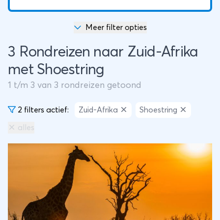
Meer filter opties
3 Rondreizen naar Zuid-Afrika
met Shoestring
1
t/m
3
van
3
rondreizen getoond
2 filters actief:
Zuid-Afrika
Shoestring
alles