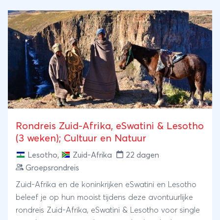
vliegt om in het wereldberoemde Kruger Nationaal
Park op zoek te gaan naar de Big Five. Je reist via
die andere beroemde Zuid-Afrikaanse route, de
Panoramaroute, naar Johannesburg van waar je
Soweto kunt verkennen.
Rondreis Zuid-Afrika, eSwatini & Lesotho
(3 weken); Cultuur en Natuur
Lesotho
,
Zuid-Afrika
22 dagen
Groepsrondreis
Zuid-Afrika en de koninkrijken eSwatini en Lesotho
beleef je op hun mooist tijdens deze avontuurlijke
rondreis Zuid-Afrika, eSwatini & Lesotho voor single