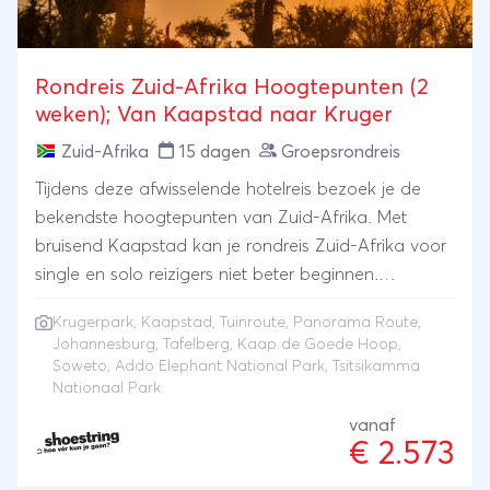
Rondreis Zuid-Afrika Hoogtepunten (2
weken); Van Kaapstad naar Kruger
Zuid-Afrika
15 dagen
Groepsrondreis
Tijdens deze afwisselende hotelreis bezoek je de
bekendste hoogtepunten van Zuid-Afrika. Met
bruisend Kaapstad kan je rondreis Zuid-Afrika voor
single en solo reizigers niet beter beginnen.
Historische plekjes, de Tafelberg, Kaap de Goede
Krugerpark
,
Kaapstad
,
Tuinroute
,
Panorama Route
,
Hoop, heerlijke Kaapse wijnen en prachtig witte
Johannesburg
,
Tafelberg
,
Kaap de Goede Hoop
,
stranden zetten de toon voor al het moois dat nog
Soweto
,
Addo Elephant National Park
, Tsitsikamma
zal volgen. Vanuit Kaapstad volg je de prachtige
Nationaal Park
Tuinroute. Je bezoekt nationale parken zoals het
vanaf
Tsitsikamma Nationaal Park en het Addo Elephant
€ 2.573
Nationaal Park voordat je naar het noordoosten