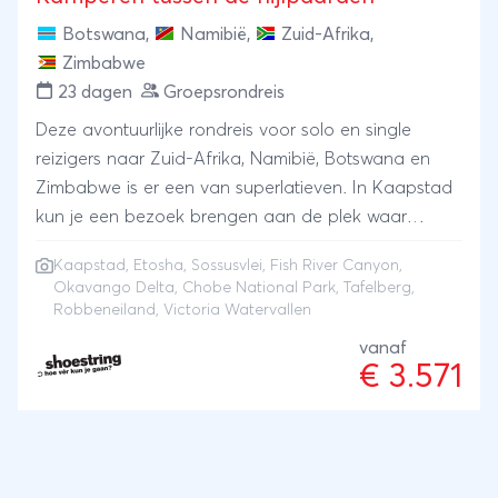
Botswana
,
Namibië
,
Zuid-Afrika
,
Zimbabwe
23 dagen
Groepsrondreis
Deze avontuurlijke rondreis voor solo en single
reizigers naar Zuid-Afrika, Namibië, Botswana en
Zimbabwe is er een van superlatieven. In Kaapstad
kun je een bezoek brengen aan de plek waar
Nelson Mandela jarenlang heeft vastgezeten:
Kaapstad
,
Etosha
,
Sossusvlei
,
Fish River Canyon
,
Robbeneiland. Of beklim de imposante Tafelberg. In
Okavango Delta
,
Chobe National Park
,
Tafelberg
,
Namibië wandel je in de Fish River Canyon langs
Robbeneiland
, Victoria Watervallen
een spectaculaire rivierkloof in een verlaten
vanaf
maanlandschap en wachten in Sossusvlei de
€ 3.571
hoogste zandduinen ter wereld. Je bezoekt
beroemde wildparken als Etosha met haar enorme
diversiteit aan groot en klein wild en het in Botswana
gelegen Chobe met haar tienduizenden olifanten.