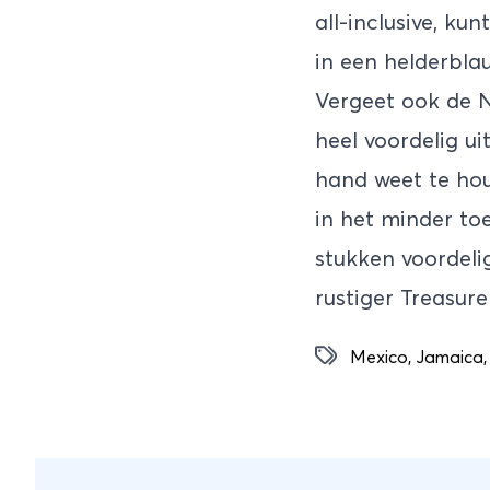
all-inclusive, ku
in een helderbla
Vergeet ook de N
heel voordelig ui
hand weet te hou
in het minder toe
stukken voordelig
rustiger Treasur
Mexico
,
Jamaica