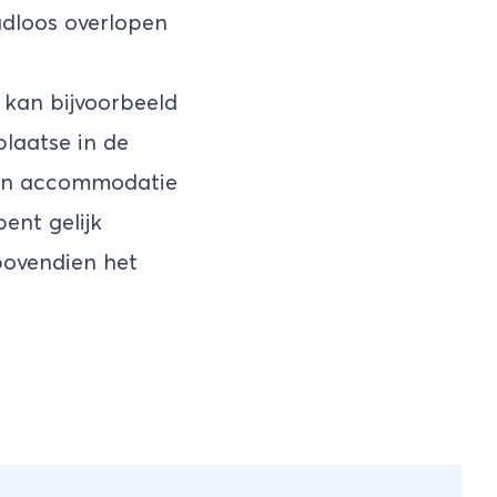
aadloos overlopen
 kan bijvoorbeeld
plaatse in de
 een accommodatie
bent gelijk
 bovendien het