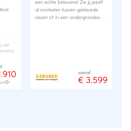
een echte belevenis! Zie jij jezelf
deze
al snorkelen tussen gekleurde
vissen of in een ondergrondse
grot (cenote) zwemmen? Bezoek
charmante steden en kleine
derige
inheemse volken. Ontdek
a del
. Je
piramides in de jungle, vaar met
lladolid,
een bootje door een smalle kloof
ven
of onderneem een actieve
f
ergoten
kajaktocht. Neem een duik onder
1.910
vanaf
ps
de waterval en ontdek hoe lang
€ 3.599
sief
r het
flamingo's op één been kunnen
Duik in
staan. En vergeet niet te genieten
ijdens
van een heerlijke echte
Itzá
Mexicaanse taco! Aan het einde
n de
van de reis is het heerlijk luieren
n
op een wit zandstrand aan de