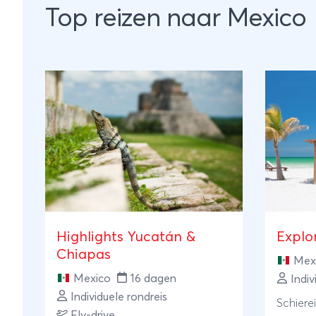
Top reizen naar Mexico
Highlights Yucatán &
Explo
Chiapas
Mex
Mexico
16 dagen
Indiv
Individuele rondreis
Schiere
Fly-drive