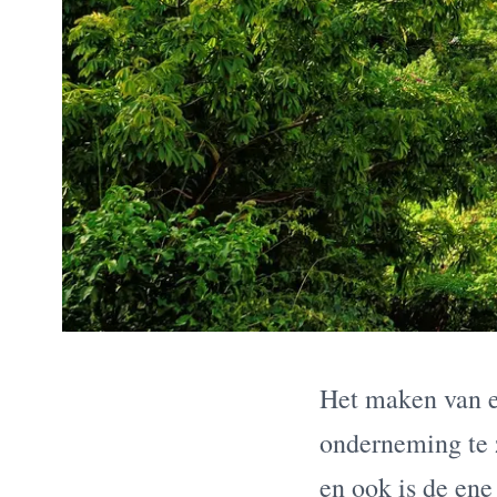
Het maken van ee
onderneming te z
en ook is de en