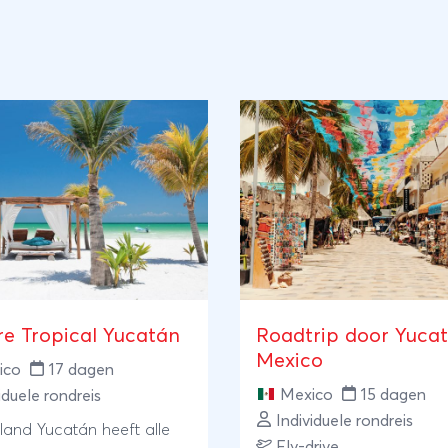
re Tropical Yucatán
Roadtrip door Yucat
Mexico
ico
17 dagen
Mexico
15 dagen
iduele rondreis
Individuele rondreis
iland Yucatán heeft alle
Fly-drive