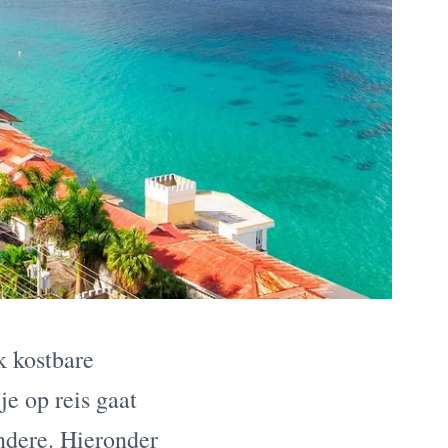
k kostbare
je op reis gaat
ndere. Hieronder