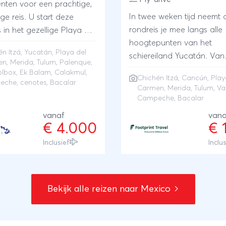
ënten voor een prachtige,
In twee weken tijd neemt 
ige reis. U start deze
rondreis je mee langs alle
 in het gezellige Playa del
hoogtepunten van het
 waarna het tijd is om
én Itzá
,
Yucatán
,
Playa del
schiereiland Yucatán. Van
 paradijselijke Isla Holbox
en
,
Merida
,
Tulum
,
Palenque
,
bruisende steden tot weel
 om te genieten van de
olbox, Ek Balam, Calakmul,
Chichén Itzá
,
Cancún
,
Play
jungle, je ziet het allemaal
de palmbomen, witte
che, cenotes, Bacalar
Carmen
,
Merida
,
Tulum
, Va
start je reis in het zonnige
randen en een
Campeche, Bacalar
Cancún, waar het stadsle
lauwe zee. Uiteraard
vanaf
vana
samenkomt met de zonov
 ook kennis met de
€ 4.000
€ 
stranden.De volgende sto
oude Mayacultuur bij
Inclusief
Inclu
nemen je mee op reis doo
h Chichén Itzá, maar ook
rijke verleden van Mexico. 
der bekende ruïnesteden
de wereld van de Maya’s t
Balam, het in de jungle
een bezoek aan Chichén 
len Palenque en het
Bekijk alle reizen naar Mexico
vanuit Valladolid en verke
euze Calakmul. Kleurrijke
koloniale steden Mérida e
en koloniale architectuur