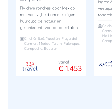
ingredi
Fly drive rondreis door Mexico
veelzijd
met veel vrijheid om met eigen
rondreis
huurauto de natuur en
Carmen,
Chich
geschiedenis van de deelstaten
naar het
Carm
Yucatán & Chiapas te verkennen.
te gaan
Isla H
Chichén Itzá
,
Yucatán
,
Playa del
Je bezoekt Chichén Itza, Merida,
wuiven
Campe
Carmen
,
Merida
,
Tulum
,
Palenque
,
Campeche, Palenque, Bacalar,
zandst
Campeche, Bacalar
Tulum en Playa del Carmen
helderb
maakt u
vanaf
€ 1.453
eeuwen
iconisc
bij min
als Ek 
verscho
mysteri
steden 