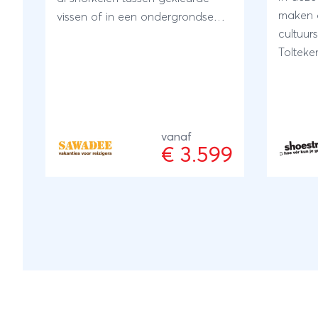
maken 
vissen of in een ondergrondse
cultuur
grot (cenote) zwemmen? Bezoek
Tolteke
charmante steden en kleine
steden 
inheemse volken. Ontdek
grootsh
piramides in de jungle, vaar met
keizerr
een bootje door een smalle kloof
bonte l
of onderneem een actieve
vanaf
ander a
kajaktocht. Neem een duik onder
€ 3.599
tropisc
de waterval en ontdek hoe lang
zon en
flamingo's op één been kunnen
zeggen 
staan. En vergeet niet te genieten
'Doe of 
van een heerlijke echte
versche
Mexicaanse taco! Aan het einde
ontdekk
van de reis is het heerlijk luieren
hartver
op een wit zandstrand aan de
kristalheldere turkoois blauwe
zee.