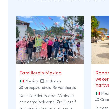
Familiereis Mexico
Rondr
weken
Mexico
21 dagen
hartv
Groepsrondreis
Familiereis
ervar
Mex
Deze familiereis door Mexico is
Groe
een echte belevenis! Zie jij jezelf
In deze
al snorkelen tussen gekleurde