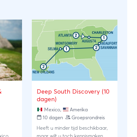
&
Deep South Discovery (10
dagen)
Mexico
,
Amerika
10 dagen
Groepsrondreis
Heeft u minder tijd beschikbaar,
xico
maar wilt u toch kennismaken