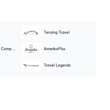
en ervaart u de beroemde
gastvrijheid van het Deep South.
Tenzing Travel
Travel Happiness Company
AmerikaPlus
Travel Legends