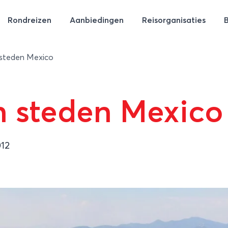
Rondreizen
Aanbiedingen
Reisorganisaties
 steden Mexico
n steden Mexico
012