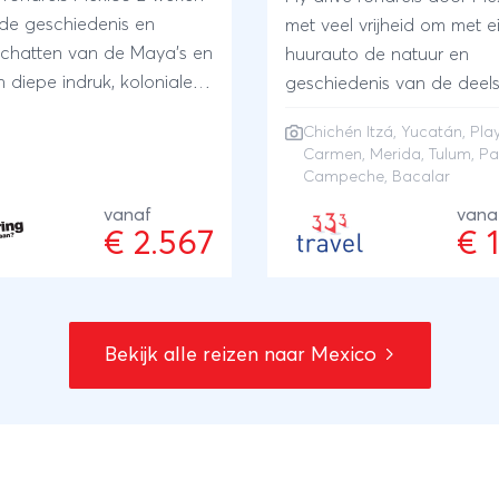
de geschiedenis en
met veel vrijheid om met e
schatten van de Maya's en
huurauto de natuur en
n diepe indruk, koloniale
geschiedenis van de deel
herinneren aan de
Yucatán & Chiapas te ver
Chichén Itzá
,
Yucatán
,
Pla
eid van het Spaanse
Je bezoekt Chichén Itza, 
Carmen
,
Merida
,
Tulum
,
Pa
ijk. Indianendorpen en
Campeche, Palenque, Bac
Campeche, Bacalar
okale markten laten een
Tulum en Playa del Carme
vanaf
vana
spect van Mexico zien en
€ 2.567
€ 
he badplaatsen bieden
 ontspanning. Mexicanen
graag met een glimlach:
je thuis bent.' De grote
Bekijk alle reizen naar Mexico
idenheid van Mexico
en is dan ook een
warmende ervaring.