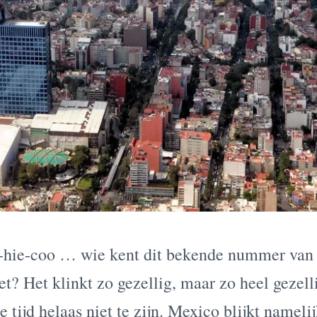
hie-coo … wie kent dit bekende nummer van 
? Het klinkt zo gezellig, maar zo heel gezellig
 tijd helaas niet te zijn. Mexico blijkt namelij