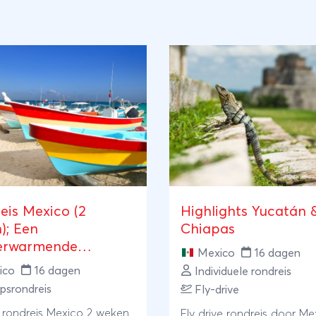
eis Mexico (2
Highlights Yucatán 
); Een
Chiapas
erwarmende
Mexico
16 dagen
ing
ico
16 dagen
Individuele rondreis
psrondreis
Fly-drive
 rondreis Mexico 2 weken
Fly drive rondreis door Me