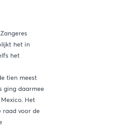
 Zangeres
ijkt het in
elfs het
 de tien meest
ws ging daarmee
r Mexico. Het
e raad voor de
e