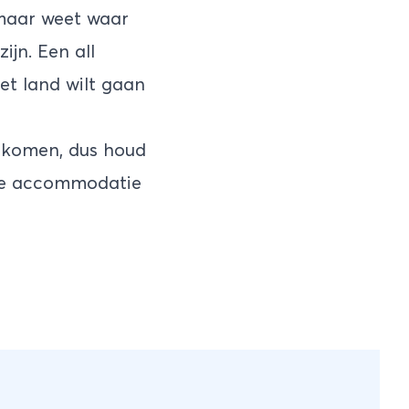
maar weet waar
ijn. Een all
 het land wilt gaan
genkomen, dus houd
j je accommodatie