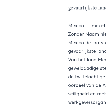
gevaarlijkste lan
Mexico … mexi-h
Zonder Naam niet?
Mexico de laatste 
gevaarlijkste land
Van het land Mexi
gewelddadige st
de twijfelachtige
oordeel van de A
veiligheid en r
werkgeversorganis