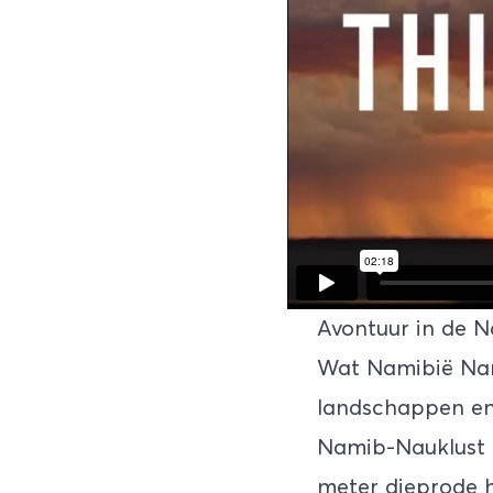
Avontuur in de N
Wat Namibië Nami
landschappen en 
Namib-Nauklust N
meter dieprode 