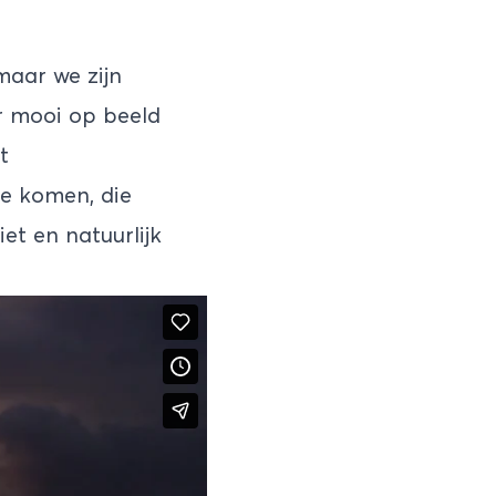
maar we zijn
r mooi op beeld
t
te komen, die
et en natuurlijk