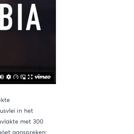
ekte
usvlei
in het
nvlakte met 300
móet aanspreken: