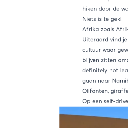
hiken door de wo
Niets is te gek!
Afrika zoals Afri
Uiteraard vind j
cultuur waar gewo
blijven zitten o
definitely not lea
gaan naar Namibië
Olifanten, giraff
Op een self-driv