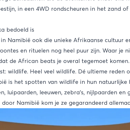
estijn, in een 4WD rondscheuren in het zand o
ka bedoeld is
e in Namibië ook die unieke Afrikaanse cultuur e
ontes en rituelen nog heel puur zijn. Waar je nie
mdat de African beats je overal tegemoet komen.
st: wildlife. Heel veel wildlife. Dé ultieme reden 
 is het spotten van wildlife in hun natuurlijke 
en, luipaarden, leeuwen, zebra’s, nijlpaarden en
e door Namibië kom je ze gegarandeerd allemaa