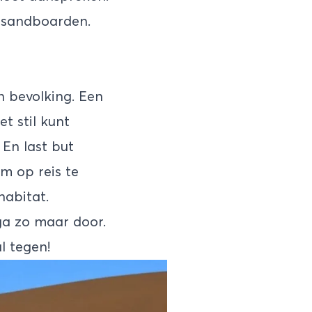
f sandboarden.
n bevolking. Een
t stil kunt
 En last but
om op reis te
habitat.
 ga zo maar door.
l tegen!