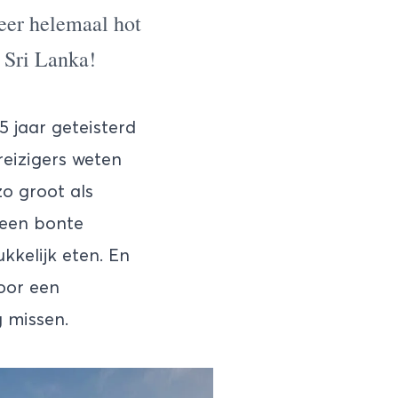
weer helemaal hot
 Sri Lanka!
5 jaar geteisterd
reizigers weten
zo groot als
 een bonte
kkelijk eten. En
voor een
 missen.