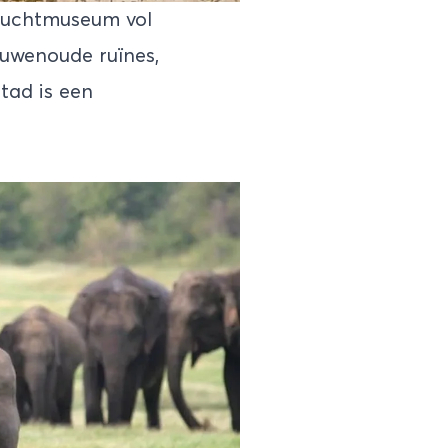
nluchtmuseum vol
euwenoude ruïnes,
tad is een