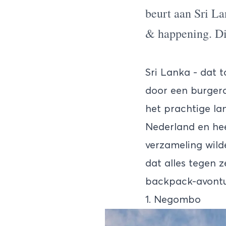
beurt aan Sri La
& happening. Di
Sri Lanka
- dat t
door een burgero
het prachtige lan
Nederland en hee
verzameling wilde
dat alles tegen z
backpack-avontuu
1. Negombo