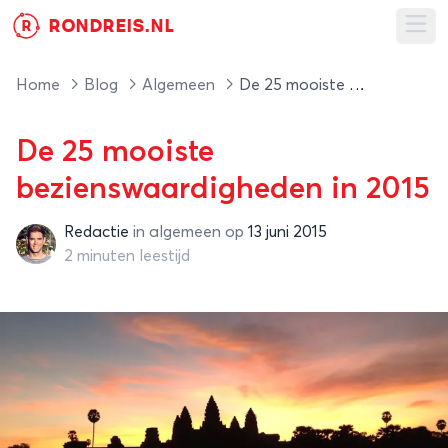
RONDREIS.NL
R
Ope
Home
Blog
Algemeen
De 25 mooiste bezienswaardigheden in 2015
De 25 mooiste
bezienswaardigheden in 2015
Redactie
in
algemeen
op
13 juni 2015
Redactie
2 minuten leestijd