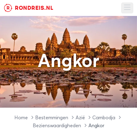
RONDREIS.NL
R
Ope
Angkor
Home
Bestemmingen
Azië
Cambodja
Bezienswaardigheden
Angkor