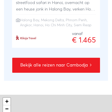
streetfood safari in Hanoi, overnacht op
een heuse jonk in Halong Bay, verken Ho
Chi Minh stad en vaar over de Mekong
Halong Bay
,
Mekong Delta
,
Phnom Penh
,
naar Phnom Penh. Je sluit je reis af in Siem
Angkor
,
Hanoi
,
Ho Chi Minh City
,
Siem Reap
Reap, bij de beroemde tempels van Angkor
vanaf
Wat.
€ 1.465
Bekijk alle reizen naar Cambodja
+
−