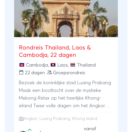
wervelende metropool die je met open
armen zal ontvangen.
Rondreis Thailand, Laos &
Cambodja, 22 dagen
Cambodja
,
Laos
,
Thailand
22 dagen
Groepsrondreis
Bezoek de koninklijke stad Luang Prabang
Maak een boottocht over de mystieke
Mekong Relax op het heerlijke Khong-
eiland Twee volle dagen om het Angkor
complex te bezoeken
Angkor
,
Luang Prabang
, Khong Island
vanaf