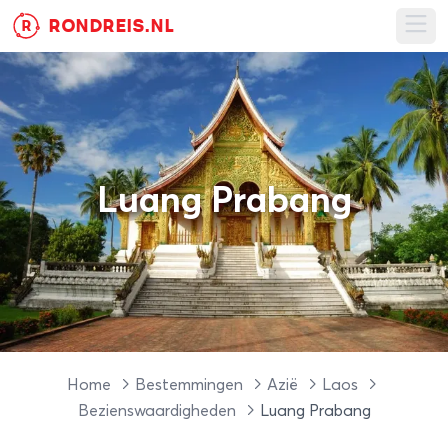
RONDREIS.NL
R
Ope
Luang Prabang
Home
Bestemmingen
Azië
Laos
Bezienswaardigheden
Luang Prabang