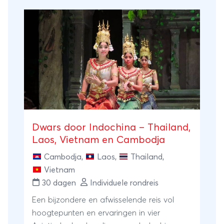
Dwars door Indochina – Thailand,
Laos, Vietnam en Cambodja
Cambodja
,
Laos
,
Thailand
,
Vietnam
30 dagen
Individuele rondreis
Een bijzondere en afwisselende reis vol
hoogtepunten en ervaringen in vier