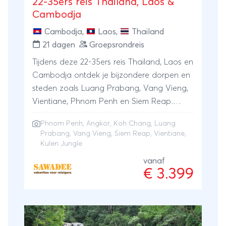
22-35ers reis Thailand, Laos &
Cambodja
Cambodja
,
Laos
,
Thailand
21 dagen
Groepsrondreis
Tijdens deze 22-35ers reis Thailand, Laos en
Cambodja ontdek je bijzondere dorpen en
steden zoals Luang Prabang, Vang Vieng,
Vientiane, Phnom Penh en Siem Reap.
Onderweg zullen we ons verdiepen in de
Phnom Penh
,
Angkor
,
Koh Chang
,
Luang
rijke cultuur en geschiedenis van Laos en
Prabang
,
Vang Vieng
,
Siem Reap
,
Vientiane
,
Cambodja. Bovendien gaan we op
Kulen Jungle
ontdekkingstocht in de natuur tijdens een
vanaf
avontuurlijke 2-daagse trekking in het
€ 3.399
noorden van Laos, waar we de nacht
doorbrengen in een homestay. In de
omgeving van Siem Reap bezoeken we de
indrukwekkende Angkor Wat tempels en