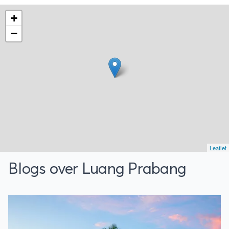
In Cambodja worden je emoties heen en
+
weer geslingerd. Het land is prachtig, de
mensen zijn enorm aardig en
−
tempelstad Angkor is een wereldwonder.
Toch sluimert de schaduw van de Rode
Khmer nog steeds rond.
Leaflet
Blogs over Luang Prabang