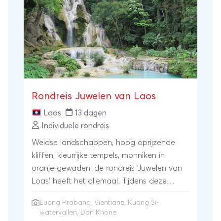
maken we een hike in de Kulen Jungle. Last
but not least, sluiten we de onvergetelijke
reis af op het paradijs eiland Koh Chang in
Thailand.
Rondreis Juwelen van Laos
Laos
13 dagen
Individuele rondreis
Weidse landschappen, hoog oprijzende
kliffen, kleurrijke tempels, monniken in
oranje gewaden; de rondreis ‘Juwelen van
Loas’ heeft het allemaal. Tijdens deze
gevarieerde reis zie je de pareltjes die Laos
Luang Prabang
,
Vientiane
, Kuang Si-
tot zo’n bijzondere bestemming maken. Je
watervallen, Don Khone
vaart over de Mekong-river, zwemt bij de