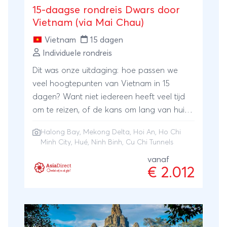
15-daagse rondreis Dwars door
Vietnam (via Mai Chau)
Vietnam
15 dagen
Individuele rondreis
Dit was onze uitdaging: hoe passen we
veel hoogtepunten van Vietnam in 15
dagen? Want niet iedereen heeft veel tijd
om te reizen, of de kans om lang van huis
te gaan. Maar als je toch eens naar
Halong Bay
,
Mekong Delta
,
Hoi An
,
Ho Chi
Vietnam wil, omdat het al zo lang op je
Minh City
,
Hué
,
Ninh Binh
,
Cu Chi Tunnels
verlanglijstje staat, kan dat nu in een dikke
vanaf
twee weken. En je hoeft niks te missen!Deze
€ 2.012
15-daagse rondreis Dwars door Vietnam zit
als volgt in elkaar. Eerst ga je naar het
noorden om de fascinerende rotsformaties
van Halong Bay (via een cruise!) en die van