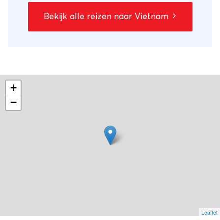
leven van dichtbij mee te maken en te
Bekijk alle reizen naar Vietnam
ontmoeten. Je gaat met de nachttrein van
het noorden naar Centraal-Vietnam. Daar
zie je in de keizerlijke citadel Hue en in
lampionnen-stadje Hoi An op een leuke
manier veel van de culturele roots van
+
Vietnam. Van Hue naar Hoi An rijd je over
de mooiste kustroute van Vietnam, met aan
−
de linkerkant uitzicht over de Zuid-Chinese
Zee en rechts het berglandschap. Je bent
in Hoi An trouwens zo dicht bij het strand,
dat je er zelfs nog een dagje naartoe
kunt!Voor het laatste deel van deze
rondreis vlieg je naar het zuiden. Daar krijgt
Ho Chi Minh City (Saigon) alle aandacht
die het verdient, ga je naar de bijzondere
Leaflet
Cu Chi Tunnels (waar de Vietcong zich in