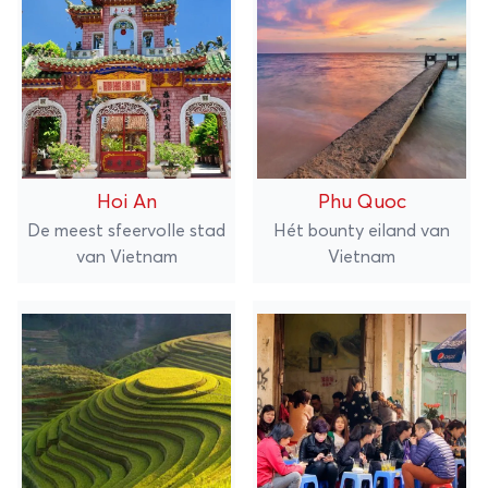
Hoi An
Phu Quoc
De meest sfeervolle stad
Hét bounty eiland van
van Vietnam
Vietnam