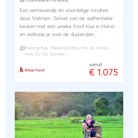
Een verrassende én voordelige rondreis
door Vietnam. Geniet van de authentieke
keuken met een unieke food tour in Hanoi
en verbaas je over de duizenden
kalksteenrotsen in Halong Bay. Je
Halong Bay
,
Mekong Delta
,
Hoi An
,
Hanoi
,
combineert Hué, met de verrassende
Hué
,
Cu Chi Tunnels
citadel en met karakteristieke Hoi An. Je
vanaf
voelt de geschiedenis van Vietnam tijdens
€ 1.075
een bezoek aan de Cu Chi-tunnels en
vaart over de Mekong.