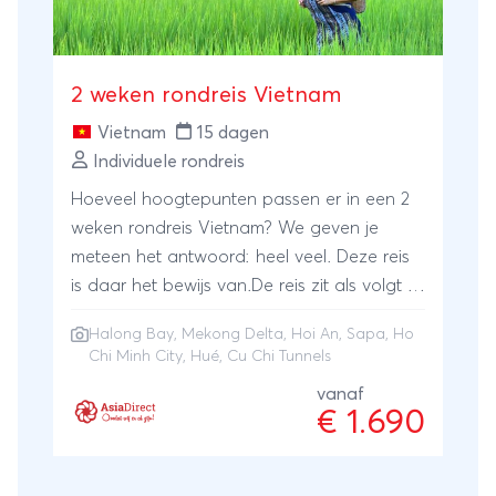
2 weken rondreis Vietnam
Vietnam
15 dagen
Individuele rondreis
Hoeveel hoogtepunten passen er in een 2
weken rondreis Vietnam? We geven je
meteen het antwoord: heel veel. Deze reis
is daar het bewijs van.De reis zit als volgt in
elkaar. Eerst ga je naar het noorden om de
Halong Bay
,
Mekong Delta
,
Hoi An
,
Sapa
,
Ho
fascinerende rotsformaties van Halong Bay
Chi Minh City
,
Hué
,
Cu Chi Tunnels
(via een cruise!) te zien. Maar ook om in het
vanaf
onvolprezen Sapa het platteland op te
€ 1.690
gaan en niet alleen de prachtige valleien te
verkennen, maar vooral ook om de
verschillende bergvolkeren die hier nog