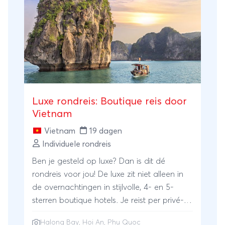
varen door grotten of struinen door
levendige markten. Sluit uw avontuur af op
het paradijselijke eiland Phu Quoc, waar u
kunt genieten van de prachtige stranden
en de zee.
Luxe rondreis: Boutique reis door
Vietnam
Vietnam
19 dagen
Individuele rondreis
Ben je gesteld op luxe? Dan is dit dé
rondreis voor jou! De luxe zit niet alleen in
de overnachtingen in stijlvolle, 4- en 5-
sterren boutique hotels. Je reist per privé-
auto met Engelssprekende gids, maakt een
Halong Bay
,
Hoi An
,
Phu Quoc