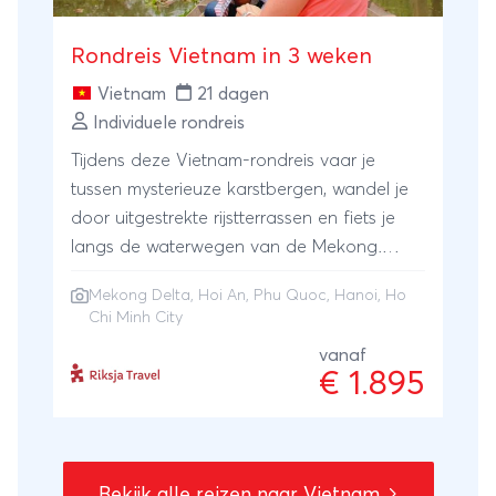
Rondreis Vietnam in 3 weken
Vietnam
21 dagen
Individuele rondreis
Tijdens deze Vietnam-rondreis vaar je
tussen mysterieuze karstbergen, wandel je
door uitgestrekte rijstterrassen en fiets je
langs de waterwegen van de Mekong.
Onderweg maak je kennis met de
Mekong Delta
,
Hoi An
,
Phu Quoc
,
Hanoi
,
Ho
veelzijdige bevolking op het platteland en
Chi Minh City
in de grote stad. Laat je verrassen door het
vanaf
alledaagse leven in de smalle
€ 1.895
handelsstraatjes van Hanoi, de
vaardigheden van de kleermakers in Hoi An
en de vele brommertjes (en het aantal
passagiers erop) in het bruisende Ho Chi
Bekijk alle reizen naar Vietnam