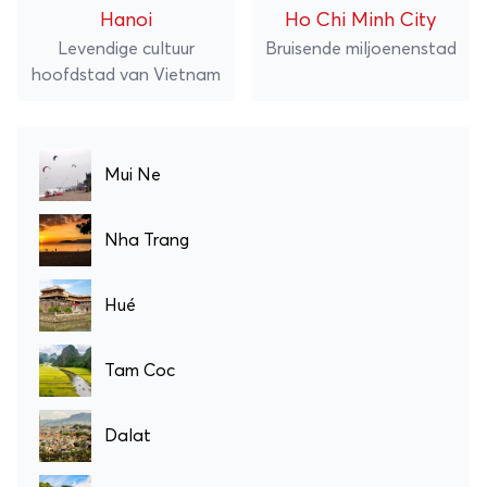
Hanoi
Ho Chi Minh City
Levendige cultuur
Bruisende miljoenenstad
hoofdstad van Vietnam
Mui Ne
Nha Trang
Hué
Tam Coc
Dalat