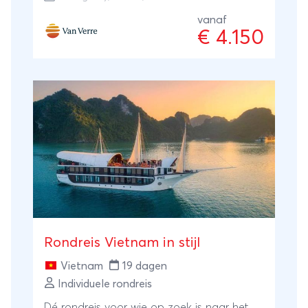
5-sterren cruise door Halong Bay en legt
langere afstanden comfortabel af per
vanaf
€ 4.150
vliegtuig. Vrijwel dagelijks maak je een
excursie, maar in Hoi An en op het eiland
Phu Quoc zijn vrije dagen ingepland om te
genieten van jouw luxe resort.
Rondreis Vietnam in stijl
Vietnam
19 dagen
Individuele rondreis
Dé rondreis voor wie op zoek is naar het