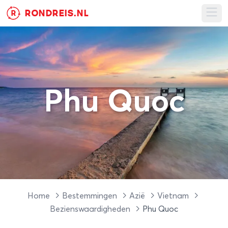
RONDREIS.NL
R
Ope
Phu Quoc
Home
Bestemmingen
Azië
Vietnam
Bezienswaardigheden
Phu Quoc