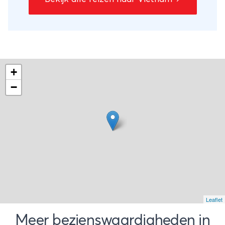
Minh City. Je eindigt je reis op een tropisch
eiland met een mooi zandstrand in een
bungalow aan het strand; een
ontspannend slot van je reis.
+
−
Leaflet
Meer bezienswaardigheden in