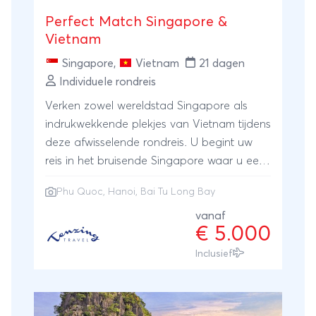
Perfect Match Singapore &
Vietnam
Singapore
,
Vietnam
21 dagen
Individuele rondreis
Verken zowel wereldstad Singapore als
indrukwekkende plekjes van Vietnam tijdens
deze afwisselende rondreis. U begint uw
reis in het bruisende Singapore waar u een
aantal dagen de tijd krijgt om deze
Phu Quoc
,
Hanoi
, Bai Tu Long Bay
geweldige stad te ontdekken. Vervolg uw
reis naar het historische Hanoi, met zijn
vanaf
€ 5.000
betoverende oude wijk en rijke
cultuur. Tijdens deze rondeis bezoekt u
Inclusief
verschillende hoogtepunten van het land.
Denkt u aan een meerdaagse boottour in
Bai Tu Long Bay, fietsen langs rijstvelden,