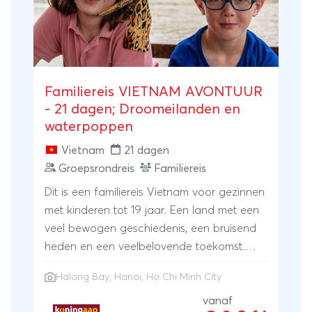
Familiereis VIETNAM AVONTUUR
- 21 dagen; Droomeilanden en
waterpoppen
Vietnam
21 dagen
Groepsrondreis
Familiereis
Dit is een familiereis Vietnam voor gezinnen
met kinderen tot 19 jaar. Een land met een
veel bewogen geschiedenis, een bruisend
heden en een veelbelovende toekomst.
Weinig landen kennen zoveel variatie als
Halong Bay
,
Hanoi
,
Ho Chi Minh City
Vietnam. Bezoek een verstilde tempel in de
drukte van Hanoi. Vaar door de
vanaf