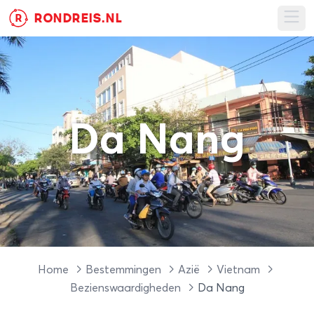
RONDREIS.NL
R
Ope
Da Nang
Home
Bestemmingen
Azië
Vietnam
Bezienswaardigheden
Da Nang