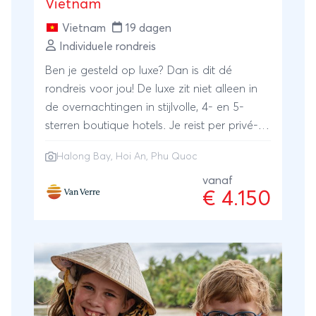
Vietnam
Vietnam
19 dagen
Individuele rondreis
Ben je gesteld op luxe? Dan is dit dé
rondreis voor jou! De luxe zit niet alleen in
de overnachtingen in stijlvolle, 4- en 5-
sterren boutique hotels. Je reist per privé-
auto met Engelssprekende gids, maakt een
Halong Bay
,
Hoi An
,
Phu Quoc
5-sterren cruise door Halong Bay en legt
langere afstanden comfortabel af per
vanaf
€ 4.150
vliegtuig. Vrijwel dagelijks maak je een
excursie, maar in Hoi An en op het eiland
Phu Quoc zijn vrije dagen ingepland om te
genieten van jouw luxe resort.