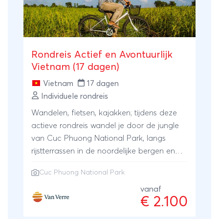
Rondreis Actief en Avontuurlijk
Vietnam (17 dagen)
Vietnam
17 dagen
Individuele rondreis
Wandelen, fietsen, kajakken; tijdens deze
actieve rondreis wandel je door de jungle
van Cuc Phuong National Park, langs
rijstterrassen in de noordelijke bergen en
fiets je langs rijstvelden, watertjes en
Cuc Phuong National Park
dorpjes. De verblijven voegen toe aan het
avontuur. Een nacht in de trein, op een
vanaf
€ 2.100
traditioneel schip, in homestays bij de
locals, en zelfs een nachtje kamperen op