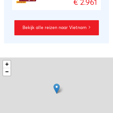
€ 2.961
betoverende Halongbaai, waar karstbergen
uit de zee omhoog rijzen. Laat je tijdens
deze Vietnam rondreis rondrijden in een
cyclo in het hectische Ho Chi Minh Stad.
Bekijk alle reizen naar Vietnam
Luier op een tropisch strand, slaap ‘bij de
mensen thuis’ en geniet van de keuken vol
verse groenten, vis en kruiden.
+
−