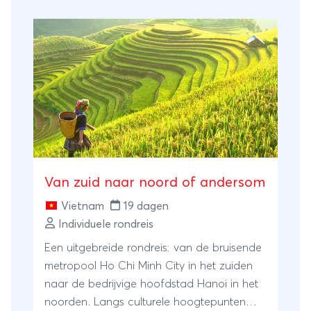
een onbewoond eiland. Eenvoudige
verblijven die worden afgewisseld met
nachten in comfortabelere hotelletjes. Actie
en avontuur gegarandeerd!
Van zuid naar noord of andersom
Vietnam
19 dagen
Individuele rondreis
Een uitgebreide rondreis: van de bruisende
metropool Ho Chi Minh City in het zuiden
naar de bedrijvige hoofdstad Hanoi in het
noorden. Langs culturele hoogtepunten