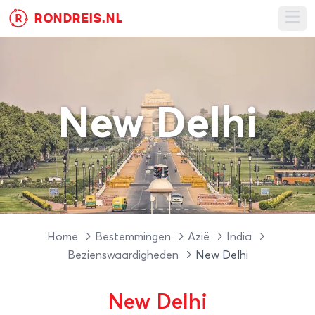
RONDREIS.NL
R
Ope
New Delhi
Home
Bestemmingen
Azië
India
Bezienswaardigheden
New Delhi
New Delhi