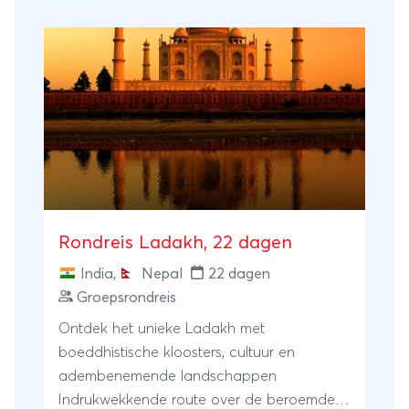
culinaire zoektocht door
onbekend Lucknow. In Varanasi zullen de
hindoeïstische rituelen langs de heilige
Ganges een diepe indruk op je
maken. Laat je meevoeren op deze
gevarieerde rondreis door het noorden van
India.
Rondreis Ladakh, 22 dagen
India
,
Nepal
22 dagen
Groepsrondreis
Ontdek het unieke Ladakh met
boeddhistische kloosters, cultuur en
adembenemende landschappen
Indrukwekkende route over de beroemde