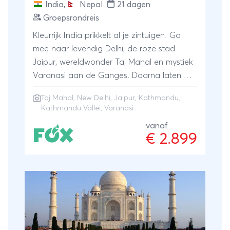
India
,
Nepal
21 dagen
Groepsrondreis
Kleurrijk India prikkelt al je zintuigen. Ga
mee naar levendig Delhi, de roze stad
Jaipur, wereldwonder Taj Mahal en mystiek
Varanasi aan de Ganges. Daarna laten we
ons onderdompelen in Nepal. We gaan op
Taj Mahal
,
New Delhi
,
Jaipur
,
Kathmandu
,
zoek naar de neushoorn en zien de
Kathmandu Vallei
,
Varanasi
koningssteden uit de Kathmandu vallei.
vanaf
€ 2.899