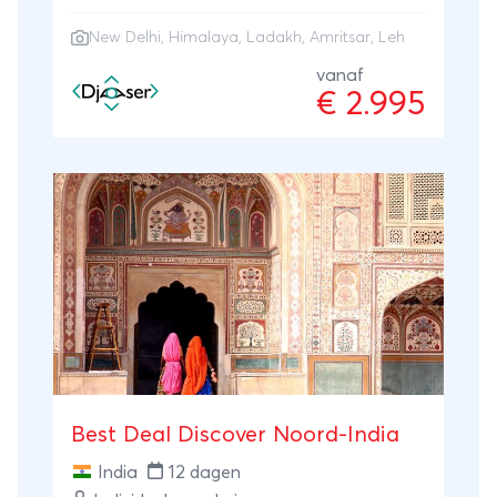
Manaliâ"Leh Highway door het hart van de
New Delhi
,
Himalaya
,
Ladakh
,
Amritsar
, Leh
Himalaya Heilige stad Amritsar en bezoek
aan de indrukwekkende Gouden Tempel
vanaf
€ 2.995
Tijdsbesparende vlucht van Leh naar Delhi
Best Deal Discover Noord-India
India
12 dagen