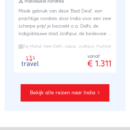
Individuele rondreis
Maak gebruik van deze 'Best Deal': een
prachtige rondreis door India voor een zeer
scherpe prijs! je bezoekt o.a. Delhi, de
indigoblauwe stad Jodhpur, de bedevaart
stad Puskhar in de woestijn, Jaipur en de
Taj Mahal
,
New Delhi
,
Jaipur
,
Jodhpur
,
Pushkar
Taj Mahal bij zonsopgang.
vanaf
€ 1.311
Bekijk alle reizen naar India