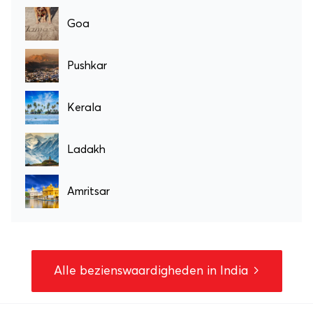
Goa
Pushkar
Kerala
Ladakh
Amritsar
Alle bezienswaardigheden in India