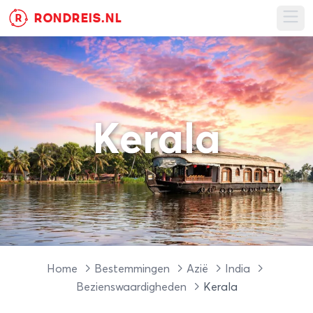
RONDREIS.NL
R
Ope
Kerala
Home
Bestemmingen
Azië
India
Bezienswaardigheden
Kerala