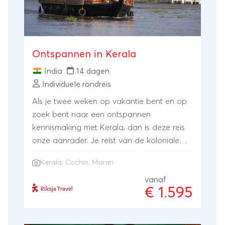
Ontspannen in Kerala
India
14 dagen
Individuele rondreis
Als je twee weken op vakantie bent en op
zoek bent naar een ontspannen
kennismaking met Kerala, dan is deze reis
onze aanrader. Je reist van de koloniale
stad Cochin naar de met palmen
Kerala
, Cochin, Marari
omzoomde stranden van Marari, via
pittoreske heuvelstadjes en de
vanaf
€ 1.595
binnenwateren van Kerala. Je proeft de
beste thee en verse zeevruchten van India,
gaat op zoek naar wilde olifanten en