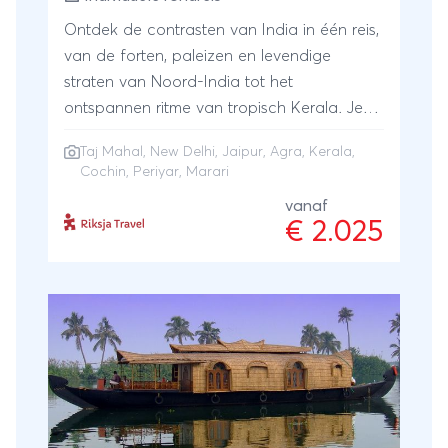
Ontdek de contrasten van India in één reis,
van de forten, paleizen en levendige
straten van Noord-India tot het
ontspannen ritme van tropisch Kerala. Je
bezoekt Delhi, Jaipur en de Taj Mahal in
Taj Mahal
,
New Delhi
,
Jaipur
,
Agra
,
Kerala
,
Agra, voordat je naar het zuiden vliegt voor
Cochin, Periyar, Marari
sfeervol Cochin, natuur in Periyar, rustige
vanaf
backwaters en ontspanning aan het strand
€ 2.025
van Marari. Een reis die iconische
hoogtepunten combineert met rust en het
dagelijks leven van India.