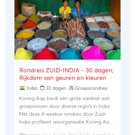
slaapt aan boord van een traditioneel
rijstschip. Tijd om te ontspannen!
Rondreis ZUID-INDIA - 30 dagen;
Rijkdom van geuren en kleuren
India
30 dagen
Groepsrondreis
Koning Aap biedt een grote variëteit aan
groepsreizen door diverse regio’s in India.
Met deze 4-weekse rondreis door Zuid-
India profileert reisorganisatie Koning Aap
zich als dé Indiaspecialist voor de