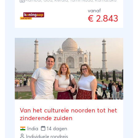
Mumbai
,
Goa
,
Kerala
, Tamil Nadu, Karnataka
Nederlandse en Belgische markt, gericht op
reizigers die bijzonder India willen
vanaf
€ 2.843
ontdekken met een ervaren en goed
gewaardeerde aanbieder. Het landelijke
zuiden van India is een verademing in
vergelijking met de hectische steden in het
noorden. Wandel langs koffieplantages,
vaar ontspannen door de idyllische
'Backwaters' en rust uit op de tropische
stranden van Goa. Andere ingrediënten
van deze Zuid-India rondreis zijn de
uitbundige tempels en heilige koeien in
Tamil Nadu, de boeiende stad Mumbai, de
wuivende palmen en vergane glorie in
Van het culturele noorden tot het
Kerala, en de kleurrijke markten en
zinderende zuiden
maharadjapaleizen in Karnataka.
India
14 dagen
Individuele rondreis