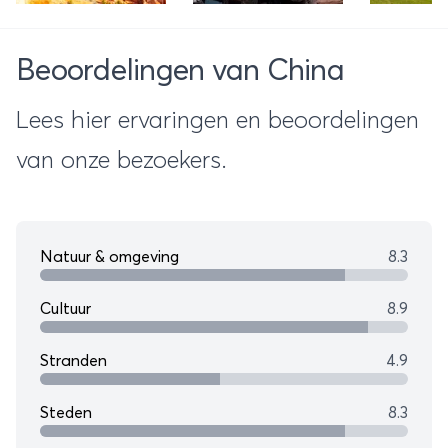
Amerika is
spelen op
water
glijbaan
op IJ
Beoordelingen van China
Lees hier ervaringen en beoordelingen
van onze bezoekers.
Natuur & omgeving
8.3
Cultuur
8.9
Stranden
4.9
Steden
8.3