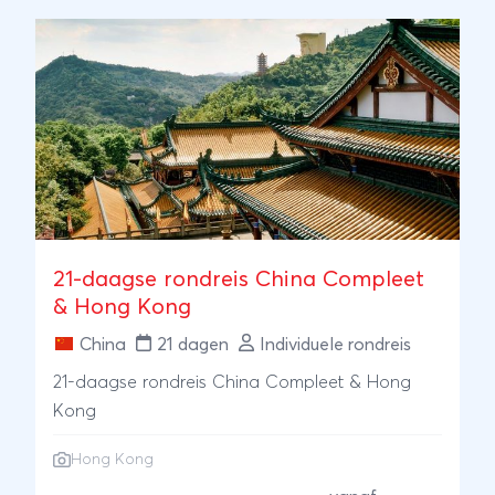
een eenpersoonskamer boeken. Shoestring
heet jou als solo reiziger van harte welkom in
China!
21-daagse rondreis China Compleet
& Hong Kong
China
21 dagen
Individuele rondreis
21-daagse rondreis China Compleet & Hong
Kong
Hong Kong