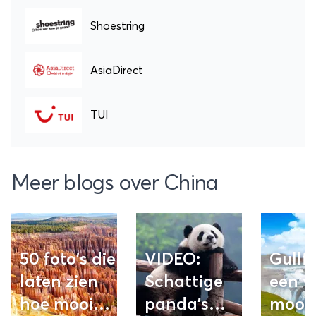
Shoestring
AsiaDirect
TUI
Meer blogs over China
50 foto's die
VIDEO:
Gullfo
laten zien
Schattige
een v
hoe mooi
panda's
moois