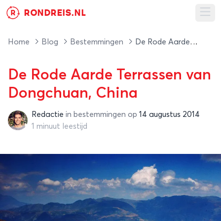
RONDREIS.NL
R
Ope
Home
Blog
Bestemmingen
De Rode Aarde Terrassen van Dongchuan, China
De Rode Aarde Terrassen van
Dongchuan, China
Redactie
in
bestemmingen
op
14 augustus 2014
Redactie
1 minuut leestijd