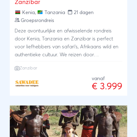
Zanzibar
Kenia
,
Tanzania
21 dagen
Groepsrondreis
Deze avontuurlijke en afwisselende rondreis
door Kenia, Tanzania en Zanzibar is perfect
voor liefhebbers van safari's, Afrikaans wild en
authentieke cultuur. We reizen door
indrukwekkende landschappen, gaan op zoek
Zanzibar
naar wild tijdens safari's, ontmoeten de kleurrijke
Maasai en sluiten de reis ontspannen af op het
vanaf
€ 3.999
betoverende specerijeneiland Zanzibar.Deze
reis is vooral geschikt voor avonturiers met een
flinke dosis aanpassingsvermogen. Reizen door
Afrika verloopt zelden helemaal volgens plan,
wegen kunnen hobbelig zijn en we staan vaak
vroeg op om zoveel mogelijk van deze
prachtige landen te zien. We overnachten deels