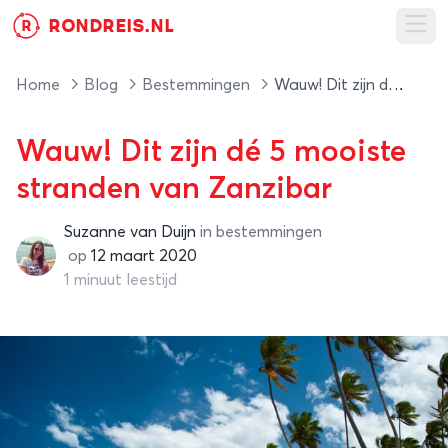
RONDREIS.NL
R
Ope
Home
Blog
Bestemmingen
Wauw! Dit zijn dé 5 mooiste stranden van Zanzibar
Wauw! Dit zijn dé 5 mooiste
stranden van Zanzibar
Suzanne van Duijn
in
bestemmingen
Suzanne van Duijn
op
12 maart 2020
1 minuut leestijd