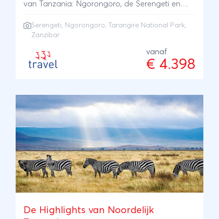
van Tanzania: Ngorongoro, de Serengeti en
Tarangire National Park. Inclusief
Serengeti
,
Ngorongoro
,
Tarangire National Park
,
strandvakantie in een 4* resort op Zanzibar.
Zanzibar
vanaf
€ 4.398
De Highlights van Noordelijk