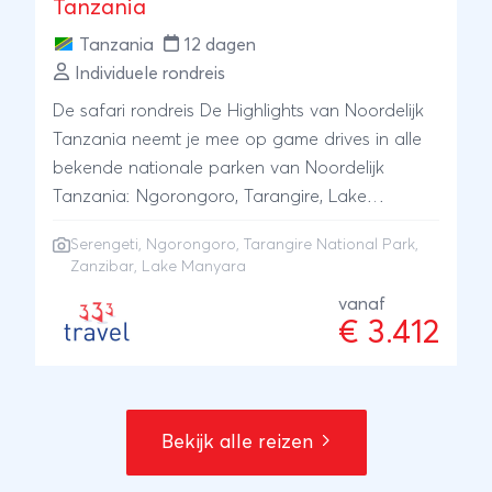
Tanzania
Tanzania
12 dagen
Individuele rondreis
De safari rondreis De Highlights van Noordelijk
Tanzania neemt je mee op game drives in alle
bekende nationale parken van Noordelijk
Tanzania: Ngorongoro, Tarangire, Lake
Manyara en de machtige Serengeti, waarna je
Serengeti
,
Ngorongoro
,
Tarangire National Park
,
geniet van een strandvakantie op Zanzibar.
Zanzibar
, Lake Manyara
vanaf
€ 3.412
Bekijk alle reizen