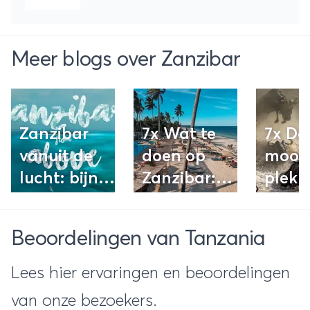
Meer blogs over Zanzibar
Zanzibar
7x Wat te
7x De
vanuit de
doen op
moois
lucht: bijna
Zanzibar:
plekk
nóg mooier!
Dit zijn onze
Tanz
tips!
Beoordelingen van Tanzania
Lees hier ervaringen en beoordelingen
van onze bezoekers.