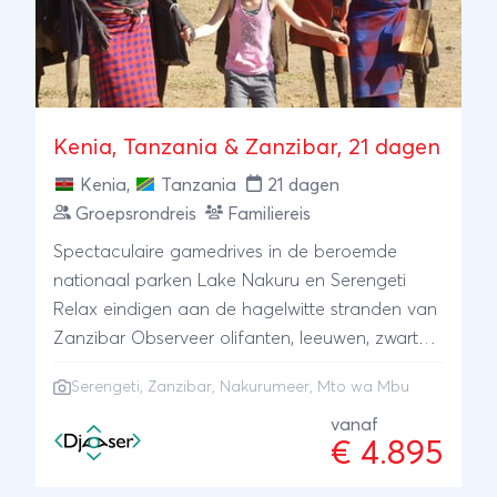
in lodges, maar wat deze reis écht bijzonder
maakt, zijn de kampeernachten midden in de
natuur, tussen het wild en onder een
indrukwekkende sterrenhemel. Een waar
avontuur!
Kenia, Tanzania & Zanzibar, 21 dagen
Kenia
,
Tanzania
21 dagen
Groepsrondreis
Familiereis
Spectaculaire gamedrives in de beroemde
nationaal parken Lake Nakuru en Serengeti
Relax eindigen aan de hagelwitte stranden van
Zanzibar Observeer olifanten, leeuwen, zwarte
neushoorns, buffels, giraffes in hun natuurlijke
Serengeti
,
Zanzibar
,
Nakurumeer
, Mto wa Mbu
habitat Bezoek Massaidorp nabij Mto wa Mbu
vanaf
€ 4.895