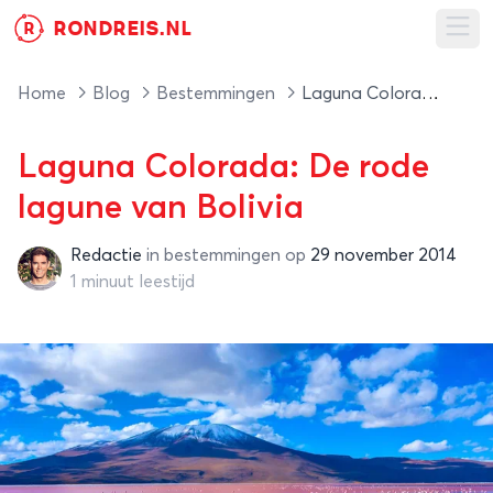
RONDREIS.NL
R
Ope
Home
Blog
Bestemmingen
Laguna Colorada: De rode lagune van Bolivia
Laguna Colorada: De rode
lagune van Bolivia
Redactie
in
bestemmingen
op
29 november 2014
Redactie
1 minuut leestijd