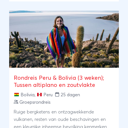
is een aanrader voor de échte Andesreiziger!
Rondreis Peru & Bolivia (3 weken);
Tussen altiplano en zoutvlakte
Bolivia
,
Peru
25 dagen
Groepsrondreis
Ruige bergketens en ontzagwekkende
vulkanen, resten van oude beschavingen en
een kleurrijke inheemse bevolking kenmerken