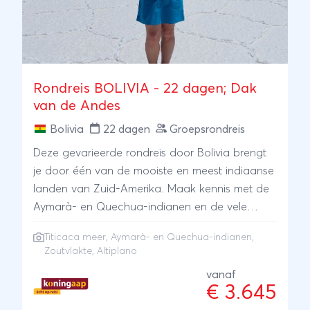
Rondreis BOLIVIA - 22 dagen; Dak
van de Andes
Bolivia
22 dagen
Groepsrondreis
Deze gevarieerde rondreis door Bolivia brengt
je door één van de mooiste en meest indiaanse
landen van Zuid-Amerika. Maak kennis met de
Aymarà- en Quechua-indianen en de vele
'mestizos', woonachtig in het land dat ook wel
Titicaca meer
, Aymarà- en Quechua-indianen,
het 'Dak van de Andes' wordt genoemd. Een
Zoutvlakte, Altiplano
uitgestrekte zoutvlakte, de indrukwekkende
vanaf
Altiplano en het saffierblauwe Titicacameer zijn
€ 3.645
maar een paar van de hoogtepunten. Deze reis