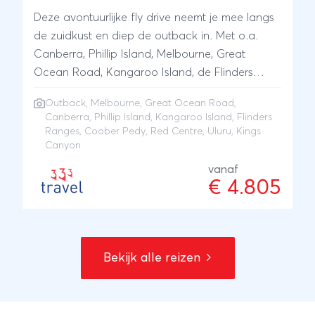
bekend om de kangoeroes, maar ook om de
Deze avontuurlijke fly drive neemt je mee langs
koala’s, pinguïns en zeeleeuwen. Tel hier een
de zuidkust en diep de outback in. Met o.a.
adembenemende natuur met witte stranden
Canberra, Phillip Island, Melbourne, Great
met helderblauw water en ruigere kustlijnen bij
Ocean Road, Kangaroo Island, de Flinders
op en je zult je hier prima vermaken. Voordat je
Ranges, Coober Pedy en het Red Centre met
de reis afsluit, verblijf je nog een nachtje in
Outback
,
Melbourne
,
Great Ocean Road
,
Uluru en Kings Canyon.
Adelaide, de hoofdstad van South Australia. De
Canberra, Phillip Island, Kangaroo Island, Flinders
ideale afsluiter!
Ranges, Coober Pedy, Red Centre, Uluru, Kings
Canyon
vanaf
€ 4.805
Bekijk alle reizen