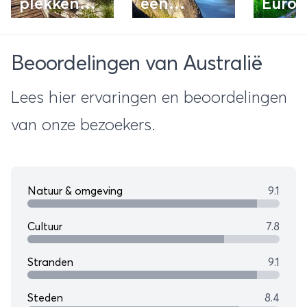
plekken
een
Europ
langs de
roadtrip
bezie
Oostkust
door
Beoordelingen van Australië
van
Noorwegen
Australië
Lees hier ervaringen en beoordelingen
van onze bezoekers.
Natuur & omgeving
9.1
Cultuur
7.8
Stranden
9.1
Steden
8.4