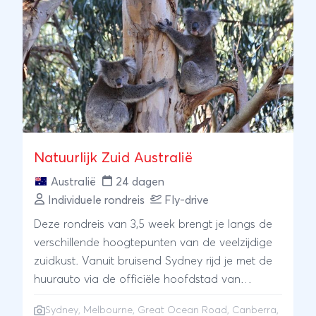
Natuurlijk Zuid Australië
Australië
24 dagen
Individuele rondreis
Fly-drive
Deze rondreis van 3,5 week brengt je langs de
verschillende hoogtepunten van de veelzijdige
zuidkust. Vanuit bruisend Sydney rijd je met de
huurauto via de officiële hoofdstad van
Australië, Canberra, naar de indrukwekkende
Sydney
,
Melbourne
,
Great Ocean Road
, Canberra,