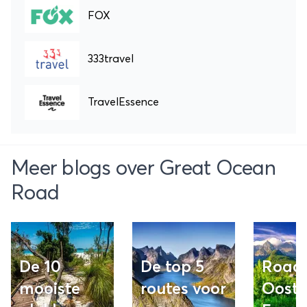
FOX
333travel
TravelEssence
Meer blogs over Great Ocean
Road
De 10
De top 5
Roadt
mooiste
routes voor
Oost-