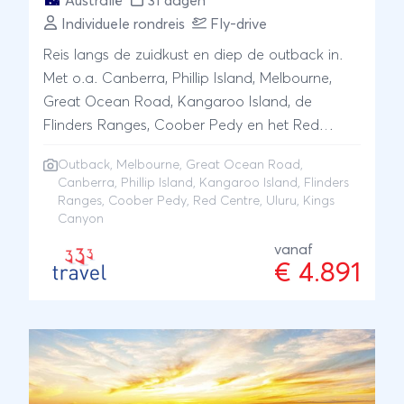
Australië
31 dagen
Individuele rondreis
Fly-drive
Reis langs de zuidkust en diep de outback in.
Met o.a. Canberra, Phillip Island, Melbourne,
Great Ocean Road, Kangaroo Island, de
Flinders Ranges, Coober Pedy en het Red
Centre met Uluru en Kings Canyon. Verblijf in 4*
Outback
,
Melbourne
,
Great Ocean Road
,
hotels waar mogelijk.
Canberra, Phillip Island, Kangaroo Island, Flinders
Ranges, Coober Pedy, Red Centre, Uluru, Kings
Canyon
vanaf
€ 4.891