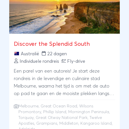
Discover the Splendid South
Australië
22 dagen
Individuele rondreis
Fly-drive
Een parel van een autoreis! Je start deze
rondreis in de levendige en culinaire stad
Melbourne, waarna het tijd is om met de auto
op pad te gaan en de mooiste plekken langs
de zuidkust aan te doen. De eerste stop is
Melbourne
,
Great Ocean Road
, Wilsons
Wilsons Promontory met een ruige natuur en
Promontory, Phillip Island, Mornington Peninsula,
idyllische baaien. Hierna rijd je naar Phillip
Torquay, Great Otway National Park, Twelve
Island, waar dwergpinguïns, koala’s en
Apostles, Grampians, Middleton, Kangaroo Island,