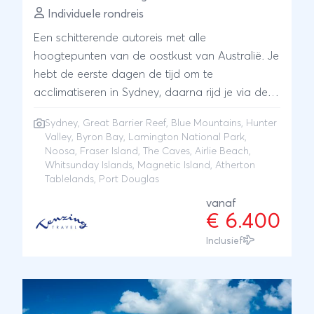
Individuele rondreis
Een schitterende autoreis met alle
hoogtepunten van de oostkust van Australië. Je
hebt de eerste dagen de tijd om te
acclimatiseren in Sydney, daarna rijd je via de
mooie Blue Mountains, de wijngebieden van
Sydney
,
Great Barrier Reef
, Blue Mountains, Hunter
Hunter Valley, de paradijselijke stranden van
Valley, Byron Bay, Lamington National Park,
Byron Bay naar en het betoverende regenwoud
Noosa, Fraser Island, The Caves, Airlie Beach,
van Lamington National Park. Vervolgens staan
Whitsunday Islands, Magnetic Island, Atherton
Tablelands, Port Douglas
de plezierige kustplaats Noosa, het bijzondere
zandeiland Fraser Island en het wonderlijke
vanaf
€ 6.400
Great Barrier Reef op het programma. Na een
bezoek aan The Caves, een natuurwonder met
Inclusief
indrukwekkende grotten, brengt de reis je naar
Airlie Beach, de toegangspoort tot de
Whitsunday Islands – een adembenemend
mooie eilandengroep met maar liefst 74