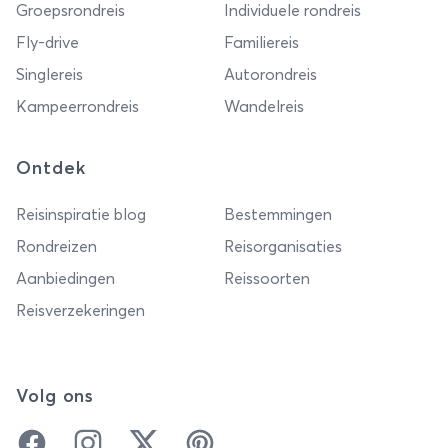
Groepsrondreis
Individuele rondreis
Fly-drive
Familiereis
Singlereis
Autorondreis
Kampeerrondreis
Wandelreis
Ontdek
Reisinspiratie blog
Bestemmingen
Rondreizen
Reisorganisaties
Aanbiedingen
Reissoorten
Reisverzekeringen
Volg ons
Facebook
Instagram
Twitter
Pinterest