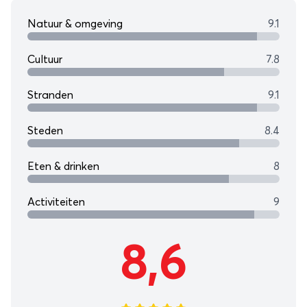
Natuur & omgeving
9.1
Cultuur
7.8
Stranden
9.1
Steden
8.4
Eten & drinken
8
Activiteiten
9
8,6