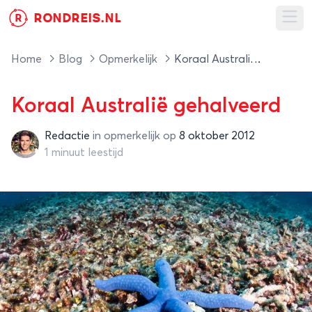
RONDREIS.NL
R
Ope
Home
Blog
Opmerkelijk
Koraal Australië gehalveerd
Koraal Australië gehalveerd
Redactie
in
opmerkelijk
op
8 oktober 2012
Redactie
1 minuut leestijd