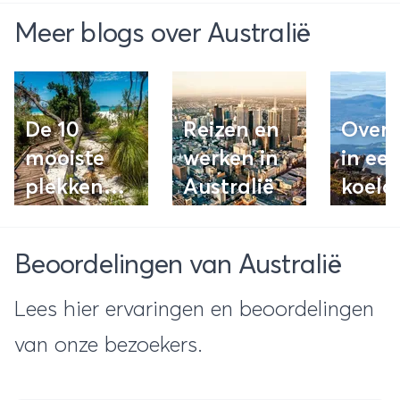
Meer blogs over Australië
De 10
Reizen en
Over
mooiste
werken in
in ee
plekken
Australië
koelc
langs de
Oostkust
Beoordelingen van Australië
van
Australië
Lees hier ervaringen en beoordelingen
van onze bezoekers.