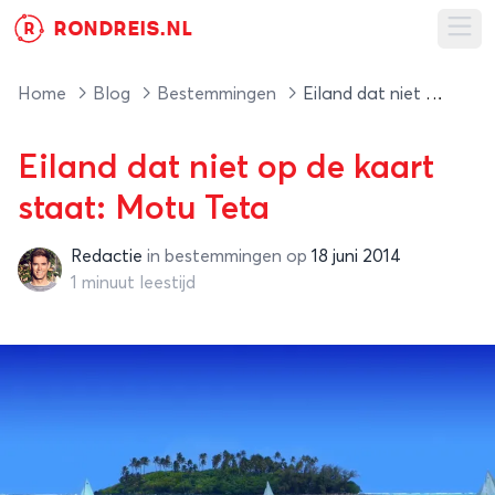
RONDREIS.NL
R
Ope
Home
Blog
Bestemmingen
Eiland dat niet op de kaart staat: Motu Teta
Eiland dat niet op de kaart
staat: Motu Teta
Redactie
in
bestemmingen
op
18 juni 2014
Redactie
1 minuut leestijd