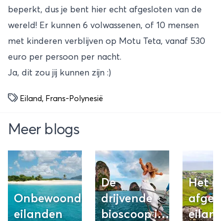
beperkt, dus je bent hier echt afgesloten van de
wereld! Er kunnen 6 volwassenen, of 10 mensen
met kinderen verblijven op Motu Teta, vanaf 530
euro per persoon per nacht.
Ja, dit zou jij kunnen zijn :)
Eiland
,
Frans-Polynesië
Meer blogs
De
Het m
Onbewoonde
drijvende
afgel
eilanden
bioscoop in
eiland