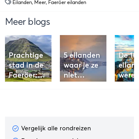
Eilanden
,
Meer
,
Faeröer eilanden
Meer blogs
Prachtige
5 eilanden
De 10
stad in de
waar je ze
eilan
Faeröer:
niet
werel
Klaksvik
verwacht
2015
Vergelijk alle rondreizen