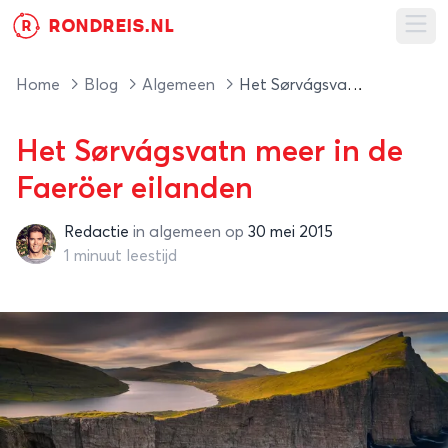
RONDREIS.NL
R
Ope
Home
Blog
Algemeen
Het Sørvágsvatn meer in de Faeröer eilanden
Het Sørvágsvatn meer in de
Faeröer eilanden
Redactie
in
algemeen
op
30 mei 2015
Redactie
1 minuut leestijd